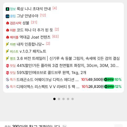
[4]
룩삼 니니 초대석 안내
정보
[12]
그냥 안녕수야
클립
[31]
성불
검은사막
[2]
코드 하나 더 추가 된 듯
이환
[63]
역대급 Joat 컨텐츠
메이플
[2]
내차 인증합니당~
차벤
v.1.0.7 패치노트
비스트
3.6 버전 트레일러 | 신기루 속 등불 그림자, 속세에 깃든 검의 결심
명조
44%할인!가든 플라워 3겹 천연펄프 화장지, 30cm, 30M, 30롤, 2팩
핫딜
59%할인!에쏘브로 콜드브루 원액, 1kg, 2개
핫딜
드래곤소드 어웨이크닝 디럭스 에디션 DragonSword Awakening Deluxe Edition
10%
49,500원
10%
특가
디제이맥스 리스펙트 V V 리버티 5 팩 DJMAX RESPECT V V Liberty 5 Pack DLC
10%
26,820원
12%
특가
390만원 참고 견적입니다.