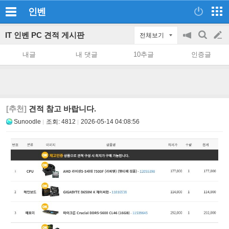
인벤
IT 인벤 PC 견적 게시판
전체보기
공
검
글
지
색
내글
내 댓글
10추글
인증글
on/off
쓰
기
[추천]
견적 참고 바랍니다.
Sunoodle
조회:
4812
2026-05-14 04:08:56