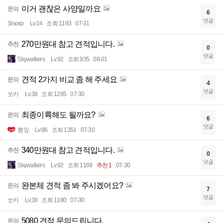
이거 괜찮은 사양일까요
문의
6
댓글
Sisoso
Lv.14
조회 1193
07-31
270만원대 참고 견적입니다.
추천
0
댓글
Skywalkers
Lv.92
조회 935
08-01
견적 2가지 비교 좀 해 주세요
문의
4
댓글
쏘카
Lv.38
조회 1285
07-30
최종이륙해도 될까요?
문의
6
댓글
뽕잎
Lv.86
조회 1351
07-30
340만원대 참고 견적입니다.
추천
0
댓글
Skywalkers
Lv.92
조회 1169
추천 1
07-30
완본체 견적 좀 봐 주시겠어요?
문의
7
댓글
쏘카
Lv.38
조회 1180
07-30
5080 견적 문의드립니다.
문의