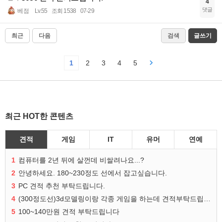
4
댓글
베점
Lv.55
조회 1538
07-29
최근
다음
검색
글쓰기
1
2
3
4
5
최근 HOT한 콘텐츠
견적
게임
IT
유머
연예
1
컴퓨터를 2년 뒤에 살껀데 비쌀려나요...?
2
안녕하세요. 180~230정도 선에서 잡고싶습니다.
3
PC 견적 추천 부탁드립니다.
4
(300정도선)3d모델링이랑 각종 게임을 하는데 견적부탁드립니다!300정도선
5
100~140만원 견적 부탁드립니다