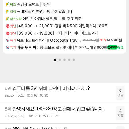
공명자 모먼트 | 수수
명조
국내에도 이쁜곳이 많은것 같습니다
여행
아키츠 아키나 성우 정보 및 주요 필모
아스오라
[45,000 -> 21,900] 경동 비타500 데일리스틱 180포
핫딜
[39,900 -> 19,900] 바디판타지 바디미스트 4개
핫딜
옥토패스 트래블러 II Octopath Traveler II
49,800원
70%
14,940원
특가
마블 투혼 파이팅 소울즈 얼티밋 에디션 예약구매 MARVEL Tokon Fighting Souls Ultimate Edition Pre-Purchase
118,000원
5%
특가
컴퓨터를 2년 뒤에 살껀데 비쌀려나요...?
일반
0
댓글
Sisoso
Lv.15
조회 99
01:30
안녕하세요. 180~230정도 선에서 잡고싶습니다.
문의
4
댓글
아프리카리퍼
Lv.8
조회 553
11:29