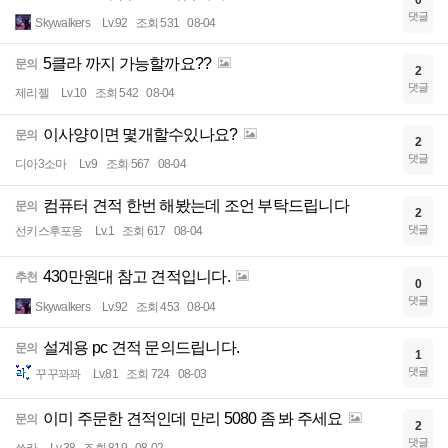
0
댓글
Skywalkers
Lv.92
조회 531
08-04
5클라 까지 가능할까요??
문의
2
댓글
제리젤
Lv.10
조회 542
08-04
이사양이면 몇개할수있나요?
문의
2
댓글
디아3소마
Lv.9
조회 567
08-04
컴퓨터 견적 한번 해봤는데 조언 부탁드립니다
문의
2
댓글
선키스후포옹
Lv.1
조회 617
08-04
430만원대 참고 견적입니다.
추천
0
댓글
Skywalkers
Lv.92
조회 453
08-04
설계용 pc 견적 문의드립니다.
문의
1
댓글
꾸꾸꽈꽈
Lv.81
조회 724
08-03
이미 주문한 견적인데 만리 5080 좀 봐 주세요
문의
2
댓글