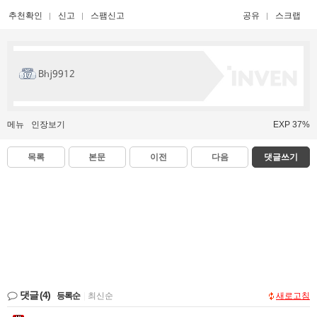
추천확인
신고
스팸신고
공유
스크랩
Bhj9912
메뉴
인장보기
EXP 37%
목록
본문
이전
다음
댓글쓰기
댓글
(4)
등록순
|
최신순
새로고침