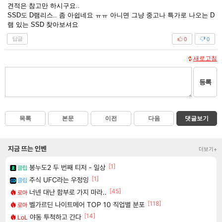
견적은 참고만 하시구요..
SSD도 D램리스.. 좀 아쉽네요 ㅠㅠ 아니면 그냥 중고나 특가로 나오는 D
램 있는 SSD 찾아보셔요
답글
0
0
새로고침
등록
목록
본문
이전
다음
댓글보기
지금 뜨는 인벤
더보기+
[1]
봉누도2 두 번째 티저 - 일상
클립
[1]
주식 UFC라는 우정잉
클립
[45]
너넨 대난 함부로 가지 마라..
로아
[118]
벨가르딘 나이트메어 TOP 10 직업별 분포
로아
[14]
야동 투척하고 간다
LoL