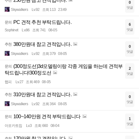
250만원 참고 견적입니다.
추천
0
댓글
Skywalkers
Lv.92
조회 113
23:49
PC 견적 추천 부탁드립니다.
문의
6
댓글
Sophinet
Lv.86
조회 741
08-05
380만원대 참고 견적입니다.
추천
0
댓글
Skywalkers
Lv.92
조회 379
08-05
(300정도선)3d모델링이랑 각종 게임을 하는데 견적부
문의
2
탁드립니다!300정도선
댓글
햅피
Lv.27
조회 469
08-05
310만원대 참고 견적입니다.
추천
0
댓글
Skywalkers
Lv.92
조회 364
08-05
100~140만원 견적 부탁드립니다
문의
1
댓글
아포카토칩
Lv.3
조회 660
08-04
170만원 참고 견적입니다.
추천