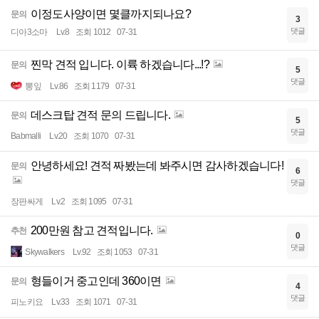
이정도사양이면 몇클까지되나요?
문의
3
댓글
디아3소마
Lv.8
조회 1012
07-31
찐막 견적 입니다. 이륙 하겠습니다...!?
문의
5
댓글
뽕잎
Lv.86
조회 1179
07-31
데스크탑 견적 문의 드립니다.
문의
5
댓글
Babmalli
Lv.20
조회 1070
07-31
안녕하세요! 견적 짜봤는데 봐주시면 감사하겠습니다!
문의
6
댓글
장판싸게
Lv.2
조회 1095
07-31
200만원 참고 견적입니다.
추천
0
댓글
Skywalkers
Lv.92
조회 1053
07-31
형들이거 중고인데 360이면
문의
4
댓글
피노키요
Lv.33
조회 1071
07-31