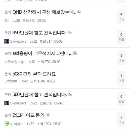
쏘카
Lv.38
조회 819
08-02
QHD 생각해서 구성 해보았는데..
문의
4
댓글
Olri
Lv.20
조회 871
08-02
350만원대 참고 견적입니다.
추천
0
댓글
Skywalkers
Lv.92
조회 817
08-02
ssd용량이 너무적어서그런데,..
문의
3
댓글
너무어렵다능
Lv.12
조회 870
08-02
5080 견적 부탁 드려요
문의
7
댓글
Eroticism
Lv.42
조회 1106
08-02
560만원대 참고 견적입니다.
추천
0
댓글
Skywalkers
Lv.92
조회 688
08-02
업그레이드 문의
문의
2
댓글
아비아오
Lv.70
조회 1004
08-01