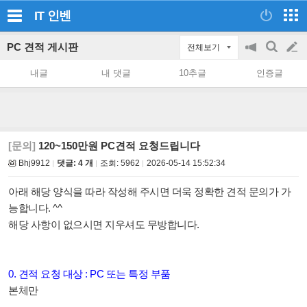
IT
인벤
PC 견적 게시판
전체보기
공
검
글
지
색
내글
내 댓글
10추글
인증글
on/off
쓰
기
[문의]
120~150만원 PC견적 요청드립니다
Bhj9912
댓글: 4 개
조회:
5962
2026-05-14 15:52:34
아래 해당 양식을 따라 작성해 주시면 더욱 정확한 견적 문의가 가
능합니다. ^^
해당 사항이 없으시면 지우셔도 무방합니다.
0. 견적 요청 대상 : PC 또는 특정 부품
본체만