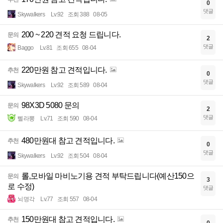
0
댓글
Skywalkers
Lv.92
조회 388
08-05
200 ~ 220 견적 요청 드립니다.
문의
2
댓글
Baggo
Lv.81
조회 655
08-04
220만원 참고 견적입니다.
추천
0
댓글
Skywalkers
Lv.92
조회 589
08-04
98X3D 5080 문의
문의
2
댓글
삘라뽕
Lv.71
조회 590
08-04
480만원대 참고 견적입니다.
추천
0
댓글
Skywalkers
Lv.92
조회 504
08-04
롤,모바일 마비노기용 견적 부탁드립니다(예산150으
문의
3
로 수정)
댓글
뇌명각
Lv.77
조회 557
08-04
150만원대 참고 견적입니다.
추천