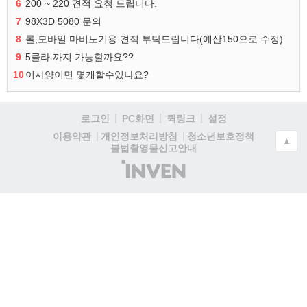
6
200 ~ 220 견적 요청 드립니다.
7
98X3D 5080 문의
8
롤,모바일 마비노기용 견적 부탁드립니다(예산150으로 수정)
9
5클라 까지 가능할까요??
10
이사양이면 몇개할수있나요?
로그인
PC화면
퀵링크
설정
청소년보호정책
이용약관
개인정보처리방침
▲
불법촬영물신고안내
(주)
인
벤