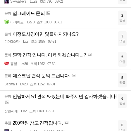
Skywalkers
Lv.92
조회 795
08-02
업그레이드 문의
문의
2
댓글
아비아오
Lv.70
조회 1083
08-01
이정도사양이면 몇클까지되나요?
문의
3
댓글
디아3소마
Lv.8
조회 1087
07-31
찐막 견적 입니다. 이륙 하겠습니다...!?
문의
5
댓글
뽕잎
Lv.86
조회 1262
07-31
데스크탑 견적 문의 드립니다.
문의
5
댓글
Babmalli
Lv.20
조회 1152
07-31
안녕하세요! 견적 짜봤는데 봐주시면 감사하겠습니다!
문의
6
댓글
장판싸게
Lv.2
조회 1160
07-31
200만원 참고 견적입니다.
추천
0
댓글