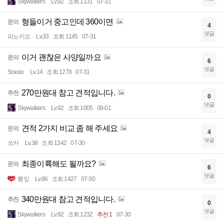
Skywalkers
Lv.92
조회 1131
07-31
형들이거 중고인데 360이면
문의
4
댓글
피노키요
Lv.33
조회 1145
07-31
이거 괜찮은 사양일까요
문의
6
댓글
Sisoso
Lv.14
조회 1278
07-31
270만원대 참고 견적입니다.
추천
0
댓글
Skywalkers
Lv.92
조회 1005
08-01
견적 2가지 비교 좀 해 주세요
문의
4
댓글
쏘카
Lv.38
조회 1342
07-30
최종이륙해도 될까요?
문의
6
댓글
뽕잎
Lv.86
조회 1427
07-30
340만원대 참고 견적입니다.
추천
0
댓글
Skywalkers
Lv.92
조회 1232
추천 1
07-30