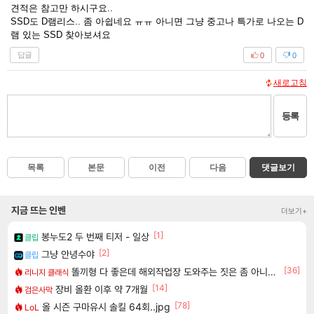
견적은 참고만 하시구요..
SSD도 D램리스.. 좀 아쉽네요 ㅠㅠ 아니면 그냥 중고나 특가로 나오는 D
램 있는 SSD 찾아보셔요
답글
0
0
새로고침
등록
목록
본문
이전
다음
댓글보기
지금 뜨는 인벤
더보기+
[1]
봉누도2 두 번째 티저 - 일상
클립
[2]
그냥 안녕수야
클립
[36]
똘끼형 다 좋은데 해외작업장 도와주는 짓은 좀 아니지않냐?
리니지 클래식
[14]
장비 올환 이후 약 7개월
검은사막
[78]
올 시즌 구마유시 솔킬 64회..jpg
LoL