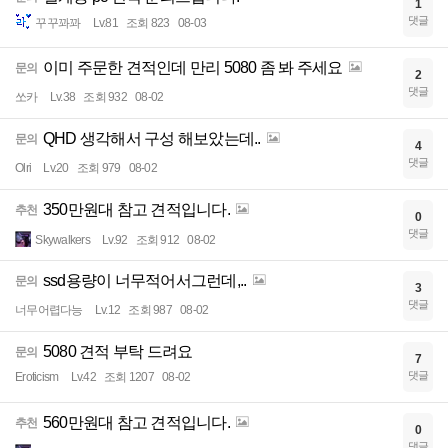
1
댓글
꾸꾸꽈꽈
Lv.81
조회 823
08-03
이미 주문한 견적인데 만리 5080 좀 봐 주세요
문의
2
댓글
쏘카
Lv.38
조회 932
08-02
QHD 생각해서 구성 해보았는데..
문의
4
댓글
Olri
Lv.20
조회 979
08-02
350만원대 참고 견적입니다.
추천
0
댓글
Skywalkers
Lv.92
조회 912
08-02
ssd용량이 너무적어서그런데,..
문의
3
댓글
너무어렵다능
Lv.12
조회 987
08-02
5080 견적 부탁 드려요
문의
7
댓글
Eroticism
Lv.42
조회 1207
08-02
560만원대 참고 견적입니다.
추천
0
댓글