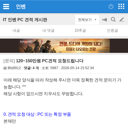
인벤
IT 인벤 PC 견적 게시판
전체보기
공
검
글
지
색
내글
내 댓글
10추글
인증글
on/off
쓰
기
[문의]
120~150만원 PC견적 요청드립니다
Bhj9912
댓글: 4 개
조회:
5987
2026-05-14 15:52:34
아래 해당 양식을 따라 작성해 주시면 더욱 정확한 견적 문의가 가
능합니다. ^^
해당 사항이 없으시면 지우셔도 무방합니다.
0. 견적 요청 대상 : PC 또는 특정 부품
본체만