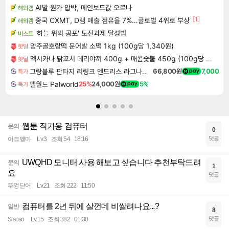
AI발 원가 압박, 메인보드값 오르나
해외겜
[1]
중국 CXMT, D램 매출 점유율 7%…글로벌 4위로 부상
해외겜
'하늘 위의 공포' 도전과제 달성법
비스트
양주골호랑떡 문어발 소떡 1kg (100g당 1,340원)
핫딜
멕시카나 닭꼬치 데리야끼 400g + 매콤숯불 450g (100g당 2,410원)
핫딜
그랑블루 판타지 리링크 엔드리스 라그나로크 Granblue Fantasy Relink Endless Ragnarok
66,800원
7,000
특가
팰월드 Palworld
25%
24,000원
5%
특가
웹툰 작가용 컴퓨터
문의
0
댓글
아크엘마
Lv.3
조회 54
18:16
UWQHD 모니터 사용 해보고 싶습니다 추천부탁드려
문의
1
요
댓글
뚜껑닫어
Lv.21
조회 222
11:50
컴퓨터를 2년 뒤에 살껀데 비쌀려나요...?
일반
8
댓글
Sisoso
Lv.15
조회 382
01:30