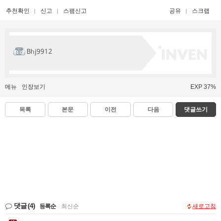
추천확인
신고
스팸신고
공유
스크랩
Bhj9912
메뉴
인장보기
EXP 37%
목록
본문
이전
다음
댓글쓰기
댓글
(4)
등록순
|
최신순
새로고침