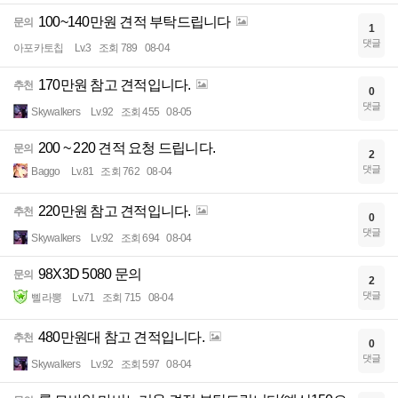
100~140만원 견적 부탁드립니다
문의
1
댓글
아포카토칩
Lv.3
조회 789
08-04
170만원 참고 견적입니다.
추천
0
댓글
Skywalkers
Lv.92
조회 455
08-05
200 ~ 220 견적 요청 드립니다.
문의
2
댓글
Baggo
Lv.81
조회 762
08-04
220만원 참고 견적입니다.
추천
0
댓글
Skywalkers
Lv.92
조회 694
08-04
98X3D 5080 문의
문의
2
댓글
삘라뽕
Lv.71
조회 715
08-04
480만원대 참고 견적입니다.
추천
0
댓글
Skywalkers
Lv.92
조회 597
08-04