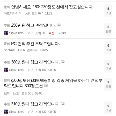
안녕하세요. 180~230정도 선에서 잡고싶습니다.
문의
5
댓글
아프리카리퍼
Lv.8
조회 677
11:29
250만원 참고 견적입니다.
추천
0
댓글
Skywalkers
Lv.92
조회 283
추천 1
23:49
PC 견적 추천 부탁드립니다.
문의
6
댓글
Sophinet
Lv.86
조회 843
08-05
380만원대 참고 견적입니다.
추천
0
댓글
Skywalkers
Lv.92
조회 467
08-05
(300정도선)3d모델링이랑 각종 게임을 하는데 견적부
문의
2
탁드립니다!300정도선
댓글
햅피
Lv.27
조회 561
08-05
310만원대 참고 견적입니다.
추천
0
댓글
Skywalkers
Lv.92
조회 437
08-05