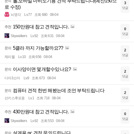
롤,모바일 마비노기용 견적 부탁드립니다(예산150으
문의
3
로 수정)
댓글
뇌명각
Lv.77
조회 680
08-04
150만원대 참고 견적입니다.
추천
0
댓글
Skywalkers
Lv.92
조회 631
08-04
5클라 까지 가능할까요??
문의
2
댓글
제리젤
Lv.10
조회 656
08-04
이사양이면 몇개할수있나요?
문의
2
댓글
디아3소마
Lv.9
조회 673
08-04
컴퓨터 견적 한번 해봤는데 조언 부탁드립니다
문의
2
댓글
선키스후포옹
Lv.1
조회 718
08-04
430만원대 참고 견적입니다.
추천
0
댓글
Skywalkers
Lv.92
조회 553
08-04
설계용 pc 견적 문의드립니다.
문의