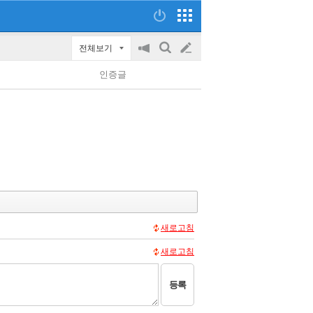
전체보기
공
검
글
지
색
인증글
on/off
쓰
기
새로고침
새로고침
등록