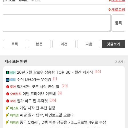
새로고침
등록
목록
본문
이전
다음
댓글보기
지금 뜨는 인벤
더보기+
[10]
26년 7월 팔로우 상승량 TOP 30 - 월간 치지직
잡담
[1]
주식 UFC라는 우정잉
클립
[79]
벨가르딘 맛본 시점 민심 췤
로아
[6]
이번 드라이브 이쁘네
오버워치
[35]
벨가 하드 찐 투력컷
로아
게임 시작 전 추천 설정
비스트
AI발 원가 압박, 메인보드값 오르나
해외겜
중국 CXMT, D램 매출 점유율 7%…글로벌 4위로 부상
해외겜