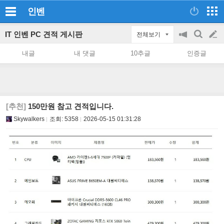
인벤
IT 인벤 PC 견적 게시판
전체보기
공
검
글
지
색
내글
내 댓글
10추글
인증글
on/off
쓰
기
[추천]
150만원 참고 견적입니다.
Skywalkers
조회:
5358
2026-05-15 01:31:28