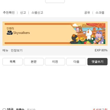
추천확인
신고
스팸신고
공유
스크랩
인벤러
Skywalkers
메뉴
인장보기
EXP 80%
목록
본문
이전
다음
댓글쓰기
댓글
등록순
|
최신순
새로고침