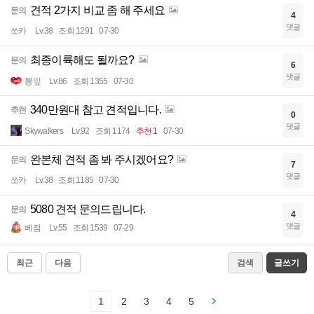
견적 2가지 비교 좀 해 주세요
문의
4
댓글
쏘카
Lv.38
조회 1291
07-30
최종이륙해도 될까요?
문의
6
댓글
뽕잎
Lv.86
조회 1355
07-30
340만원대 참고 견적입니다.
추천
0
댓글
Skywalkers
Lv.92
조회 1174
추천 1
07-30
완본체 견적 좀 봐 주시겠어요?
문의
7
댓글
쏘카
Lv.38
조회 1185
07-30
5080 견적 문의드립니다.
문의
4
댓글
베점
Lv.55
조회 1539
07-29
최근
다음
검색
글쓰기
1
2
3
4
5