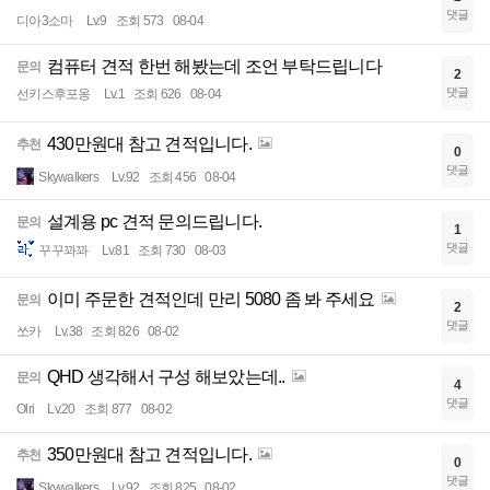
댓글
디아3소마
Lv.9
조회 573
08-04
컴퓨터 견적 한번 해봤는데 조언 부탁드립니다
문의
2
댓글
선키스후포옹
Lv.1
조회 626
08-04
430만원대 참고 견적입니다.
추천
0
댓글
Skywalkers
Lv.92
조회 456
08-04
설계용 pc 견적 문의드립니다.
문의
1
댓글
꾸꾸꽈꽈
Lv.81
조회 730
08-03
이미 주문한 견적인데 만리 5080 좀 봐 주세요
문의
2
댓글
쏘카
Lv.38
조회 826
08-02
QHD 생각해서 구성 해보았는데..
문의
4
댓글
Olri
Lv.20
조회 877
08-02
350만원대 참고 견적입니다.
추천
0
댓글
Skywalkers
Lv.92
조회 825
08-02