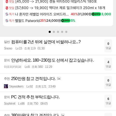
[45,000 -> 21,900] 경동 비타500 데일리스틱 180포
핫딜
[57,600 -> 19,900] 액티브 제로 밀크쉐이크 250ml x 18개
핫딜
나 혼자만 레벨업 어라이즈 오버드라이브 디럭스 에디션 Solo Leveling Arise Overdrive Deluxe Edition
40%
31,200원
3,000
특가
팰월드 Palworld
25%
24,000원
5%
특가
컴퓨터를 2년 뒤에 살껀데 비쌀려나요...?
일반
0
댓글
Sisoso
Lv.15
조회 119
01:30
안녕하세요. 180~230정도 선에서 잡고싶습니다.
문의
4
댓글
아프리카리퍼
Lv.8
조회 560
11:29
250만원 참고 견적입니다.
추천
0
댓글
Skywalkers
Lv.92
조회 121
23:49
PC 견적 추천 부탁드립니다.
문의
6
댓글
Sophinet
Lv.86
조회 750
08-05
380만원대 참고 견적입니다.
추천