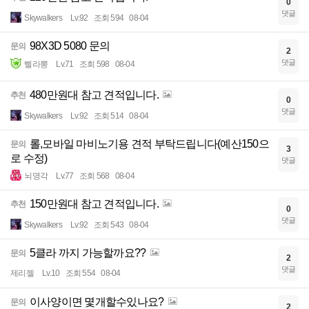
0
댓글
Skywalkers
Lv.92
조회 594
08-04
98X3D 5080 문의
문의
2
댓글
삘라뽕
Lv.71
조회 598
08-04
480만원대 참고 견적입니다.
추천
0
댓글
Skywalkers
Lv.92
조회 514
08-04
롤,모바일 마비노기용 견적 부탁드립니다(예산150으
문의
3
로 수정)
댓글
뇌명각
Lv.77
조회 568
08-04
150만원대 참고 견적입니다.
추천
0
댓글
Skywalkers
Lv.92
조회 543
08-04
5클라 까지 가능할까요??
문의
2
댓글
제리젤
Lv.10
조회 554
08-04
이사양이면 몇개할수있나요?
문의
2