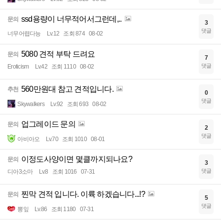
ssd용량이 너무적어서그런데,..
문의
3
댓글
너무어렵다능
Lv.12
조회 874
08-02
5080 견적 부탁 드려요
문의
7
댓글
Eroticism
Lv.42
조회 1110
08-02
560만원대 참고 견적입니다.
추천
0
댓글
Skywalkers
Lv.92
조회 693
08-02
업그레이드 문의
문의
2
댓글
아비아오
Lv.70
조회 1010
08-01
이정도사양이면 몇클까지되나요?
문의
3
댓글
디아3소마
Lv.8
조회 1016
07-31
찐막 견적 입니다. 이륙 하겠습니다...!?
문의
5
댓글
뽕잎
Lv.86
조회 1180
07-31