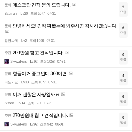
데스크탑 견적 문의 드립니다.
문의
5
댓글
Babmalli
Lv.20
조회 1077
07-31
안녕하세요! 견적 짜봤는데 봐주시면 감사하겠습니다!
문의
6
댓글
장판싸게
Lv.2
조회 1099
07-31
200만원 참고 견적입니다.
추천
0
댓글
Skywalkers
Lv.92
조회 1058
07-31
형들이거 중고인데 360이면
문의
4
댓글
피노키요
Lv.33
조회 1077
07-31
이거 괜찮은 사양일까요
문의
6
댓글
Sisoso
Lv.14
조회 1200
07-31
270만원대 참고 견적입니다.
추천
0
댓글
Skywalkers
Lv.92
조회 942
08-01