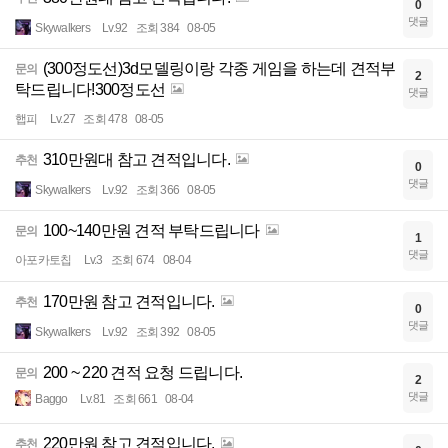
0
댓글
Skywalkers
Lv.92
조회 384
08-05
(300정도선)3d모델링이랑 각종 게임을 하는데 견적부
문의
2
탁드립니다!300정도선
댓글
햅피
Lv.27
조회 478
08-05
310만원대 참고 견적입니다.
추천
0
댓글
Skywalkers
Lv.92
조회 366
08-05
100~140만원 견적 부탁드립니다
문의
1
댓글
아포카토칩
Lv.3
조회 674
08-04
170만원 참고 견적입니다.
추천
0
댓글
Skywalkers
Lv.92
조회 392
08-05
200 ~ 220 견적 요청 드립니다.
문의
2
댓글
Baggo
Lv.81
조회 661
08-04
220만원 참고 견적입니다.
추천