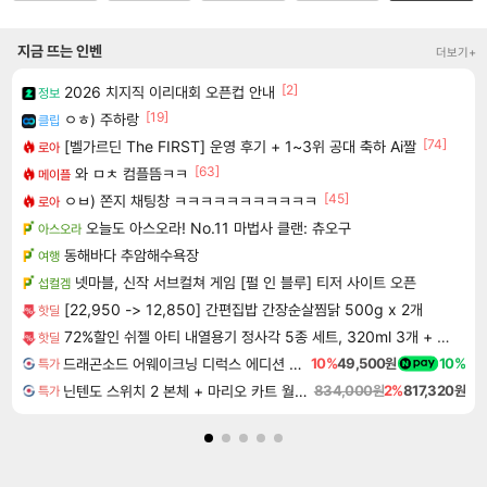
지금 뜨는 인벤
더보기+
[2]
2026 치지직 이리대회 오픈컵 안내
정보
[19]
ㅇㅎ) 주하랑
클립
[74]
[벨가르딘 The FIRST] 운영 후기 + 1~3위 공대 축하 Ai짤
로아
[63]
와 ㅁㅊ 컴플뜸ㅋㅋ
메이플
[45]
ㅇㅂ) 쫀지 채팅창 ㅋㅋㅋㅋㅋㅋㅋㅋㅋㅋㅋ
로아
오늘도 아스오라! No.11 마법사 클랜: 츄오구
아스오라
동해바다 추암해수욕장
여행
넷마블, 신작 서브컬쳐 게임 [펄 인 블루] 티저 사이트 오픈
섭컬겜
[22,950 -> 12,850] 간편집밥 간장순살찜닭 500g x 2개
핫딜
72%할인 쉬젤 아티 내열용기 정사각 5종 세트, 320ml 3개 + 520ml 2개, 1세트
핫딜
드래곤소드 어웨이크닝 디럭스 에디션 DragonSword Awakening Deluxe Edition
10%
49,500원
10%
특가
닌텐도 스위치 2 본체 + 마리오 카트 월드 + 포켓몬 포코피아 번들
834,000원
2%
817,320원
특가