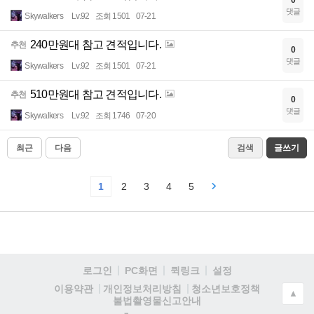
0
댓글
Skywalkers
Lv.92
조회 1501
07-21
240만원대 참고 견적입니다.
추천
0
댓글
Skywalkers
Lv.92
조회 1501
07-21
510만원대 참고 견적입니다.
추천
0
댓글
Skywalkers
Lv.92
조회 1746
07-20
최근
다음
검색
글쓰기
1
2
3
4
5
로그인
PC화면
퀵링크
설정
청소년보호정책
이용약관
개인정보처리방침
▲
불법촬영물신고안내