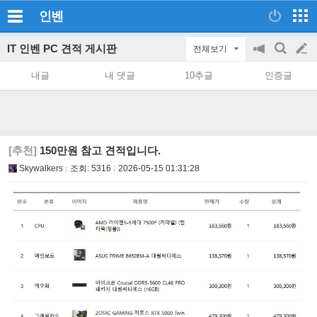
인벤
IT 인벤 PC 견적 게시판
전체보기
공
검
글
지
색
내글
내 댓글
10추글
인증글
on/off
쓰
기
[추천]
150만원 참고 견적입니다.
Skywalkers
조회:
5316
2026-05-15 01:31:28