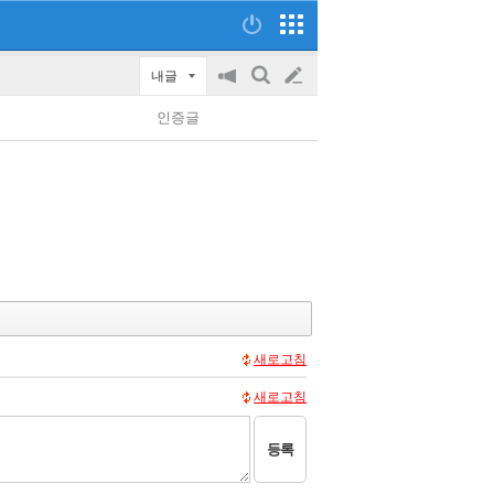
내글
공
검
글
지
색
인증글
on/off
쓰
기
새로고침
새로고침
등록