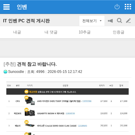
인벤
IT 인벤 PC 견적 게시판
전체보기
공
검
글
지
색
내글
내 댓글
10추글
인증글
on/off
쓰
기
[추천]
견적 참고 바랍니다.
Sunoodle
조회:
4996
2026-05-15 12:17:42