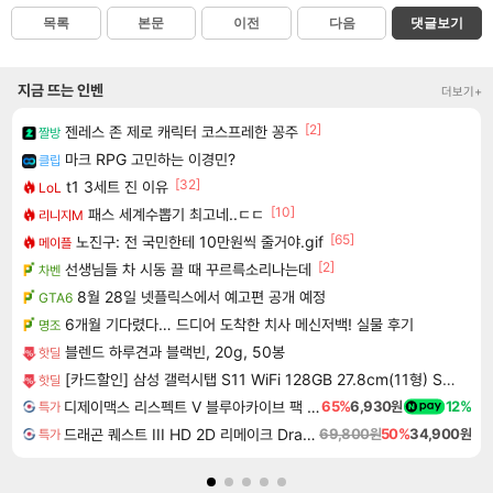
목록
본문
이전
다음
댓글보기
지금 뜨는 인벤
더보기+
[2]
젠레스 존 제로 캐릭터 코스프레한 꽁주
짤방
마크 RPG 고민하는 이경민?
클립
[32]
t1 3세트 진 이유
LoL
[10]
패스 세계수뽑기 최고네..ㄷㄷ
리니지M
[65]
노진구: 전 국민한테 10만원씩 줄거야.gif
메이플
[2]
선생님들 차 시동 끌 때 꾸르륵소리나는데
차벤
8월 28일 넷플릭스에서 예고편 공개 예정
GTA6
6개월 기다렸다… 드디어 도착한 치사 메신저백! 실물 후기
명조
블렌드 하루견과 블랙빈, 20g, 50봉
핫딜
[카드할인] 삼성 갤럭시탭 S11 WiFi 128GB 27.8cm(11형) S펜포함 태블릿PC
핫딜
디제이맥스 리스펙트 V 블루아카이브 팩 DJMAX RESPECT V Blue Archive Pack DLC
65%
6,930원
12%
특가
드래곤 퀘스트 III HD 2D 리메이크 Dragon Quest III HD 2D Remake
69,800원
50%
34,900원
특가