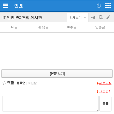
인벤
IT 인벤 PC 견적 게시판
전체보기
공
검
글
지
색
내글
내 댓글
10추글
인증글
on/off
쓰
기
[본문 보기]
댓글
등록순
|
최신순
새로고침
새로고침
등록