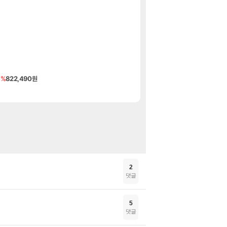
ㅇㅂ) 쫀지 채팅
로아
저도 신차계약하고
차벤
리싱크드 1.06
리싱크드
힐링 탐험 게임 Bea
PV
[79,000 -> 
핫딜
55%할인!무선 핸디 
핫딜
1%
822,490원
시드 마이어의 문명 7 힘
특가
커세어 코브 Corsai
특가
2
댓글
5
댓글