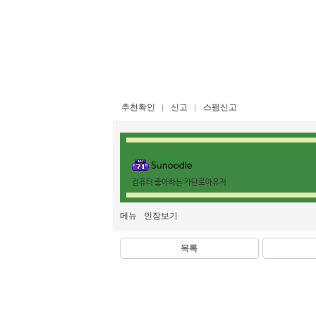
추천확인
신고
스팸신고
Sunoodle
컴퓨터 좋아하는 카단로아유저
메뉴
인장보기
목록