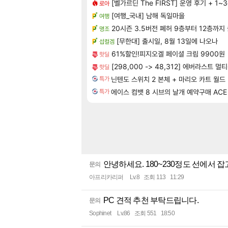
[벨가르딘 The FIRST] 운영 후기 + 1~
로아
[여행_국내] 남해 독일마을
여행
20시즌 3.5버전 폐허 9층부터 12층까지 
명조
[무한대] 출시일, 8월 13일에 나오나
섭컬겜
61%할인!피지오겔 페이셜 크림 9900원
핫딜
[298,000 -> 48,312] 에버라스트
핫딜
닌텐도 스위치 2 본체 + 마리오 카트 월드
특가
에이스 컴뱃 8 시브의 날개 예약구매 ACE 
특가
안녕하세요. 180~230정도 선에서 
문의
아프리카리퍼
Lv.8
조회 113
11:29
PC 견적 추천 부탁드립니다.
문의
Sophinet
Lv.86
조회 551
18:50