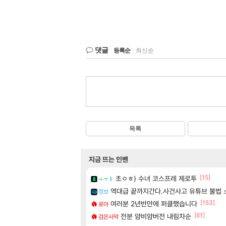
댓글
등록순
|
최신순
목록
지금 뜨는 인벤
[15]
초ㅇㅎ) 수녀 코스프레 제로투
ㅗㅜㅑ
역대급 끝까지간다.사건사고 유튜브 불법 
정보
[153]
여러분 2년반만에 퍼클했습니다
로아
[61]
전분 얌비얌버전 내림차순
검은사막