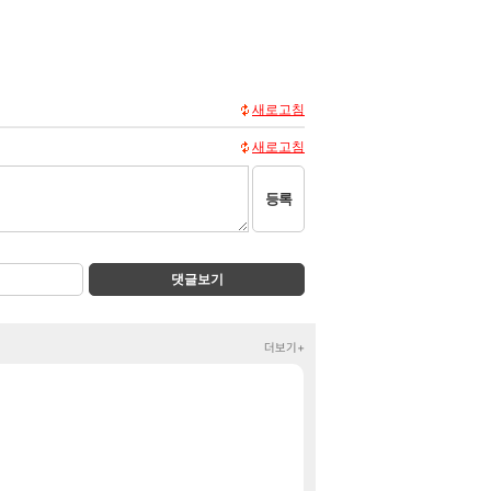
새로고침
새로고침
등록
댓글보기
더보기+
2026 치지직 이
정보
결혼 발표하는 킴
클립
와우 22주년 신브
와우
딸깍몇번으로 천
SOL