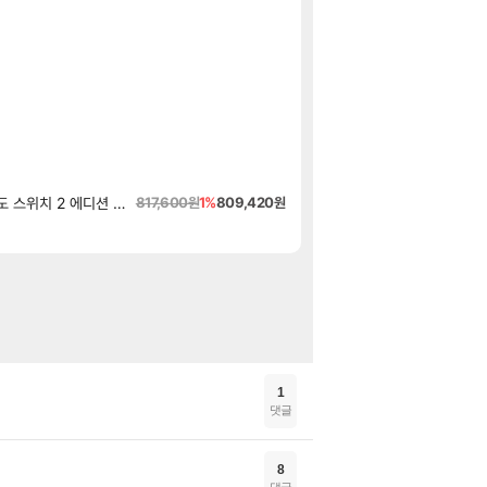
고양이를 도구로 쓰
로아
부산 헌혈 먹튀 ㄷ
메이플
모든 성소 위치 공
비스트
메모리 3사, 20
해외겜
동해바다 추암해수
여행
65%할인 브릭홈 친
핫딜
[오늘 끝딜]선글라
핫딜
닌텐도 스위치 2 본체 + 젤다의 전설 티어스 오브 더 킹덤 닌텐도 스위치 2 에디션 + 젤다의 전설 브레스 오브 더 와일드 닌텐도 스위치 2 에디션 번들
817,600원
1%
809,420원
디제이맥스 리스펙트 V
특가
나 혼자만 레벨업 어라
특가
1
댓글
8