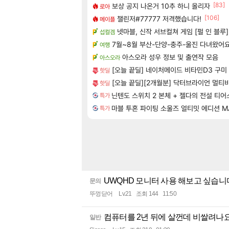
[83]
보상 공지 나온거 10추 하니 올리자
로아
[106]
챌린저#77777 저격했습니다!
메이플
넷마블, 신작 서브컬쳐 게임 [펄 인 블루
섭컬겜
7월~8월 부산-단양-충주-울진 다녀왔어
여행
아스오라 성우 정보 및 출연작 모음
아스오라
[오늘 끝딜] 네이처메이드 비타민D3 구미 비
핫딜
[오늘 끝딜][2개월분] 닥터브라이언 멀티비
핫딜
특가
마블 투혼 파이팅 소울즈 얼티밋 에디션 MARVEL 
특가
UWQHD 모니터 사용 해보고 싶습
문의
뚜껑닫어
Lv.21
조회 144
11:50
컴퓨터를 2년 뒤에 살껀데 비쌀려나요.
일반