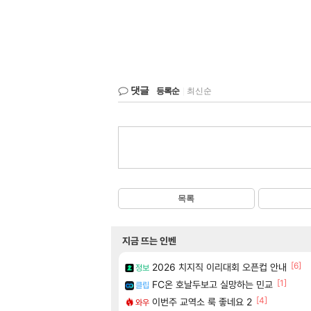
댓글
등록순
|
최신순
목록
지금 뜨는 인벤
[6]
2026 치지직 이리대회 오픈컵 안내
정보
[1]
FC온 호날두보고 실망하는 민교
클립
[4]
이번주 교역소 룩 좋네요 2
와우