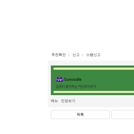
추천확인
신고
스팸신고
Sunoodle
컴퓨터 좋아하는 카단로아유저
메뉴
인장보기
목록