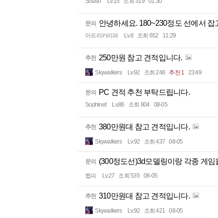
Sisoso
Lv.15
조회 319
01:30
안녕하세요. 180~230정도 선에서 
문의
아프리카리퍼
Lv.8
조회 652
11:29
250만원 참고 견적입니다.
추천
Skywalkers
Lv.92
조회 248
추천 1
23:49
PC 견적 추천 부탁드립니다.
문의
Sophinet
Lv.86
조회 804
08-05
380만원대 참고 견적입니다.
추천
Skywalkers
Lv.92
조회 437
08-05
(300정도선)3d모델링이랑 각종 게
문의
햅피
Lv.27
조회 535
08-05
310만원대 참고 견적입니다.
추천
Skywalkers
Lv.92
조회 421
08-05