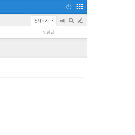
전체보기
공
검
글
지
색
인증글
on/off
쓰
기