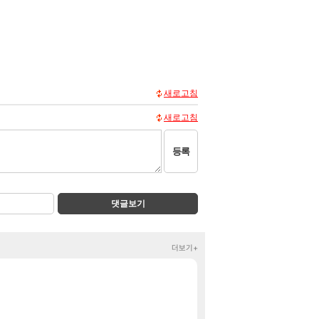
새로고침
새로고침
등록
댓글보기
더보기+
치지직 애플TV 앱
정보
주식 UFC라는 우
클립
야동 투척하고 간
LoL