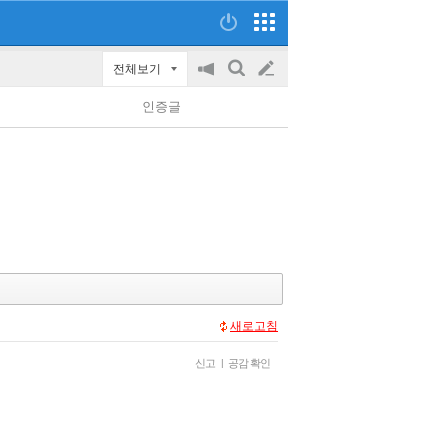
전체보기
공
검
글
지
색
인증글
on/off
쓰
기
새로고침
신고
|
공감 확인