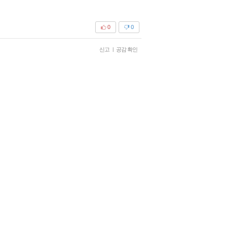
0
0
신고
|
공감 확인