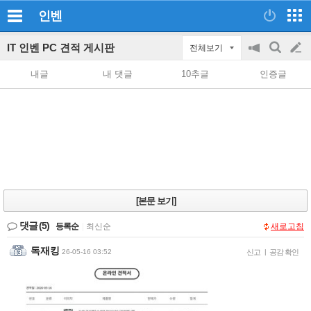
인벤
IT 인벤 PC 견적 게시판
전체보기
공
검
글
지
색
내글
내 댓글
10추글
인증글
on/off
쓰
기
[본문 보기]
댓글
(5)
등록순
|
최신순
새로고침
독재킹
26-05-16 03:52
신고
|
공감 확인