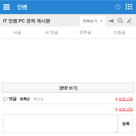
인벤
IT 인벤 PC 견적 게시판
전체보기
공
검
글
지
색
내글
내 댓글
10추글
인증글
on/off
쓰
기
[본문 보기]
댓글
등록순
|
최신순
새로고침
새로고침
등록