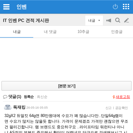
인벤
IT 인벤 PC 견적 게시판
내글
공
검
글
지
색
내글
내 댓글
10추글
인증글
on/off
쓰
기
[본문 보기]
댓글
(1)
등록순
|
최신순
새로고침
독재킹
26-05-16 05:05
신고
|
공감 확인
32gX2 듀얼킷 64g면 80만원대에 수요가 꽤 많습니다만..단일64g램이
면 수요가 많지는 않을듯 합니다. 가격이 문제겠죠 가격만 괜찮으면 무조
건 팔리긴합니다. 램 브랜드도 중요하구요 ..라이프타임 워런티냐 아니
냐 AS적인 부분도 중요해서 확답이 어렵네요.당근으로 검색해보시고 시