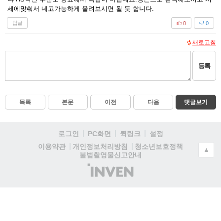
세에맞춰서 네고가능하게 올려보시면 될 듯 합니다.
답글
0
0
새로고침
등록
목록
본문
이전
다음
댓글보기
로그인
PC화면
퀵링크
설정
청소년보호정책
이용약관
개인정보처리방침
▲
불법촬영물신고안내
(주)
인
벤