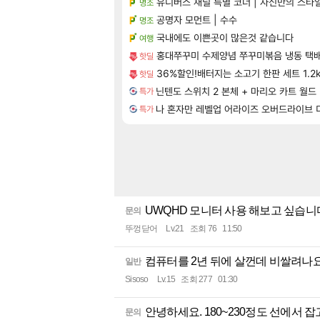
유니버스 채널 특별 코너 | 자신만의 스타
명조
공명자 모먼트 | 수수
명조
국내에도 이쁜곳이 많은것 같습니다
여행
홍대쭈꾸미 수제양념 쭈꾸미볶음 냉동 택배 3
핫딜
36%할인!배터지는 소고기 한판 세트 1.2k
핫딜
닌텐도 스위치 2 본체 + 마리오 카트 월드
특가
나 혼자만 레벨업 어라이즈 오버드라이브 디럭스 에디
특가
UWQHD 모니터 사용 해보고 싶습
문의
뚜껑닫어
Lv.21
조회 76
11:50
컴퓨터를 2년 뒤에 살껀데 비쌀려나요.
일반
Sisoso
Lv.15
조회 277
01:30
안녕하세요. 180~230정도 선에서 
문의