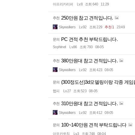
아프리카리퍼
Lv.8
조회 640
11:29
250만원 참고 견적입니다.
추천
Skywalkers
Lv.92
조회 229
추천 1
23:49
PC 견적 추천 부탁드립니다.
문의
Sophinet
Lv.86
조회 793
08-05
380만원대 참고 견적입니다.
추천
Skywalkers
Lv.92
조회 423
08-05
(300정도선)3d모델링이랑 각종 게
문의
햅피
Lv.27
조회 523
08-05
310만원대 참고 견적입니다.
추천
Skywalkers
Lv.92
조회 412
08-05
100~140만원 견적 부탁드립니다
문의
아포카토칩
Lv.3
조회 748
08-04