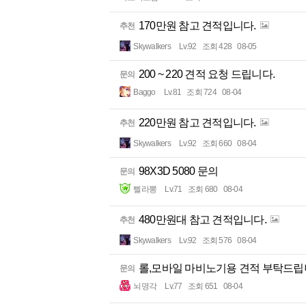
170만원 참고 견적입니다.
추천
Skywalkers
Lv.92
조회 428
08-05
200 ~ 220 견적 요청 드립니다.
문의
Baggo
Lv.81
조회 724
08-04
220만원 참고 견적입니다.
추천
Skywalkers
Lv.92
조회 660
08-04
98X3D 5080 문의
문의
삘라뽕
Lv.71
조회 680
08-04
480만원대 참고 견적입니다.
추천
Skywalkers
Lv.92
조회 576
08-04
롤,모바일 마비노기용 견적 부탁드립니
문의
뇌명각
Lv.77
조회 651
08-04