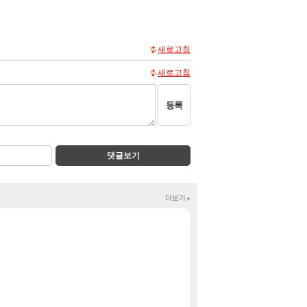
새로고침
새로고침
등록
댓글보기
더보기+
룩삼 니니 초대석 
정보
[2]
그냥 안녕수야
클립
신호등 2인 40
메이플
벨가르딘 맛본 시점
로아
100:8 보다 효율
로아