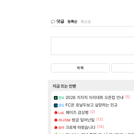
댓글
등록순
|
최신순
목록
지금 뜨는 인벤
[5]
2026 치지직 이리대회 오픈컵 안내
정보
FC온 호날두보고 실망하는 민교
클립
[2]
페이즈 감상평
LoL
[13]
방금 일어난일
리니지M
[74]
크로체 따왔습니다
로아