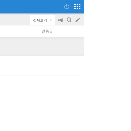
전체보기
공
검
글
지
색
인증글
on/off
쓰
기