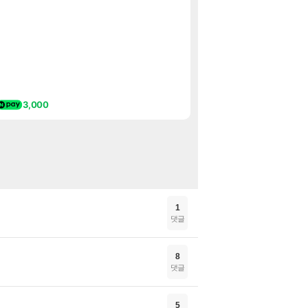
[여행_국내] 남해
여행
섬란 카구라 개발
섭컬겜
메모리 3사, 20
해외겜
[아시아 최초 런칭 
핫딜
29%할인!벨킨 Qi
핫딜
팰월드 Palworld
특가
3,000
디제이맥스 리스펙트 V
특가
1
댓글
8
댓글
5