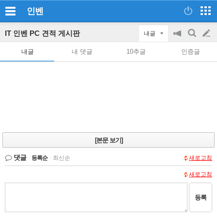
인벤
IT 인벤 PC 견적 게시판
내글
공
검
글
지
색
내글
내 댓글
10추글
인증글
on/off
쓰
기
[본문 보기]
댓글
등록순
|
최신순
새로고침
새로고침
등록