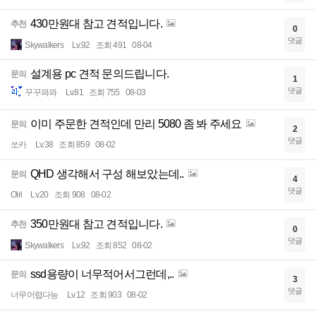
430만원대 참고 견적입니다.
추천
0
댓글
Skywalkers
Lv.92
조회 491
08-04
설계용 pc 견적 문의드립니다.
문의
1
댓글
꾸꾸꽈꽈
Lv.81
조회 755
08-03
이미 주문한 견적인데 만리 5080 좀 봐 주세요
문의
2
댓글
쏘카
Lv.38
조회 859
08-02
QHD 생각해서 구성 해보았는데..
문의
4
댓글
Olri
Lv.20
조회 908
08-02
350만원대 참고 견적입니다.
추천
0
댓글
Skywalkers
Lv.92
조회 852
08-02
ssd용량이 너무적어서그런데,..
문의
3
댓글
너무어렵다능
Lv.12
조회 903
08-02