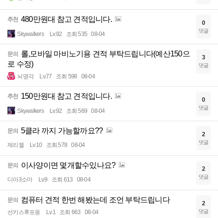
480만원대 참고 견적입니다.
추천
0
댓글
Skywalkers
Lv.92
조회 535
08-04
롤,모바일 마비노기용 견적 부탁드립니다(예산150으
문의
3
로 수정)
댓글
뇌명각
Lv.77
조회 598
08-04
150만원대 참고 견적입니다.
추천
0
댓글
Skywalkers
Lv.92
조회 569
08-04
5클라 까지 가능할까요??
문의
2
댓글
제리젤
Lv.10
조회 578
08-04
이사양이면 몇개할수있나요?
문의
2
댓글
디아3소마
Lv.9
조회 613
08-04
컴퓨터 견적 한번 해봤는데 조언 부탁드립니다
문의
2
댓글
선키스후포옹
Lv.1
조회 663
08-04