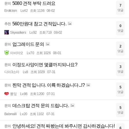
5080 견적 부탁 드려요
문의
7
댓글
Eroticism
Lv.42
조회 1136
08-02
560만원대 참고 견적입니다.
추천
0
댓글
Skywalkers
Lv.92
조회 719
08-02
업그레이드 문의
문의
2
댓글
아비아오
Lv.70
조회 1026
08-01
이정도사양이면 몇클까지되나요?
문의
3
댓글
디아3소마
Lv.8
조회 1029
07-31
찐막 견적 입니다. 이륙 하겠습니다...!?
문의
5
댓글
뽕잎
Lv.86
조회 1200
07-31
데스크탑 견적 문의 드립니다.
문의
5
댓글
Babmalli
Lv.20
조회 1102
07-31
안녕하세요! 견적 짜봤는데 봐주시면 감사하겠습니다!
문의
6