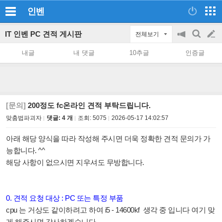
인벤
IT 인벤 PC 견적 게시판
전체보기
공
검
글
지
색
내글
내 댓글
10추글
인증글
on/off
쓰
기
[문의]
200정도 fc온라인 견적 부탁드립니다.
맞춤법파괴자
댓글: 4 개
조회:
5075
2026-05-17 14:02:57
아래 해당 양식을 따라 작성해 주시면 더욱 정확한 견적 문의가 가
능합니다. ^^
해당 사항이 없으시면 지우셔도 무방합니다.
0. 견적 요청 대상 : PC 또는 특정 부품
cpu 는 거상도 같이하려고 하여 i5 - 14600kf 생각 중 입니다 여기 맞
게 해주시면 감사하겠습니다.