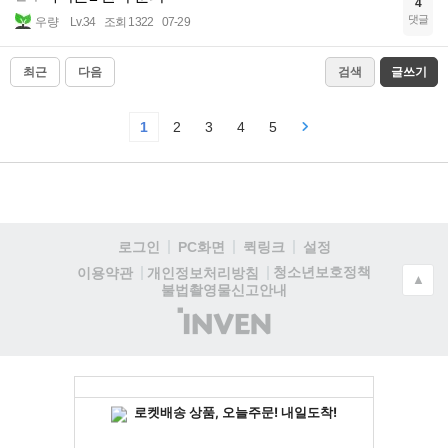
4
댓글
우량
Lv.34
조회 1322
07-29
최근
다음
검색
글쓰기
1
2
3
4
5
로그인
PC화면
퀵링크
설정
청소년보호정책
이용약관
개인정보처리방침
▲
불법촬영물신고안내
(주)
인
벤