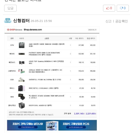
답글
0
0
신형컴터
26-05-21 15:56
신고
|
공감 확인