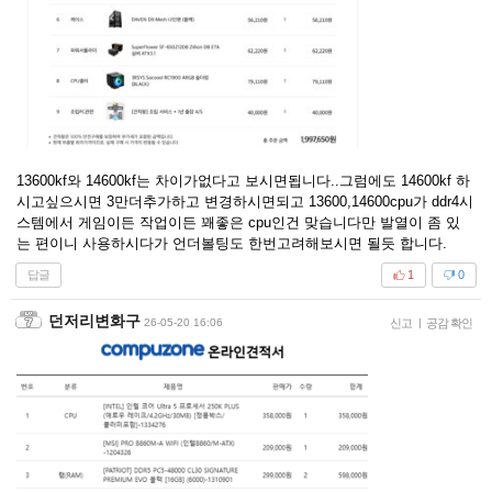
13600kf와 14600kf는 차이가없다고 보시면됩니다..그럼에도 14600kf 하
시고싶으시면 3만더추가하고 변경하시면되고 13600,14600cpu가 ddr4시
스템에서 게임이든 작업이든 꽤좋은 cpu인건 맞습니다만 발열이 좀 있
는 편이니 사용하시다가 언더볼팅도 한번고려해보시면 될듯 합니다.
답글
1
0
던저리변화구
26-05-20 16:06
신고
|
공감 확인