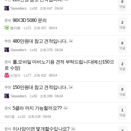
0
댓글
Skywalkers
Lv.92
조회 447
08-04
98X3D 5080 문의
문의
2
댓글
삘라뽕
Lv.71
조회 457
08-04
480만원대 참고 견적입니다.
추천
0
댓글
Skywalkers
Lv.92
조회 378
08-04
롤,모바일 마비노기용 견적 부탁드립니다(예산150으
문의
2
로 수정)
댓글
뇌명각
Lv.77
조회 432
08-04
150만원대 참고 견적입니다.
추천
0
댓글
Skywalkers
Lv.92
조회 399
08-04
5클라 까지 가능할까요??
문의
1
댓글
제리젤
Lv.10
조회 428
08-04
이사양이면 몇개할수있나요?
문의
2