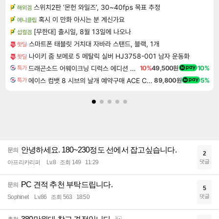
스위치2판 ‘몬헌 와일즈’, 30~40fps 목표 추정
해외겜
혹시 이 만화 아시는 분 계신가요
애니클립
[무한대] 출시일, 8월 13일에 나오나
섭컬겜
스마트폰 태블릿 거치대 자바라 스탠드, 블랙, 1개
핫딜
나이키 줌 보메로 5 메탈릭 실버 HJ3758-001 남자 운동화
핫딜
드래곤소드 어웨이크닝 디럭스 에디션 DragonSword Awakening Deluxe Edition
10%
49,500원
10%
특가
에이스 컴뱃 8 시브의 날개 예약구매 ACE COMBAT 8 WINGS OF THEVE
89,800원
5%
특가
안녕하세요. 180~230정도 선에서 잡고싶습니다.
문의
2
댓글
아프리카리퍼
Lv.8
조회 149
11:29
PC 견적 추천 부탁드립니다.
문의
5
댓글
Sophinet
Lv.86
조회 563
18:50