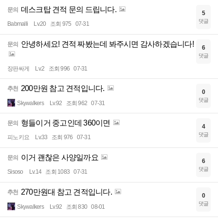
데스크탑 견적 문의 드립니다.
문의
5
댓글
Babmalli
Lv.20
조회 975
07-31
안녕하세요! 견적 짜봤는데 봐주시면 감사하겠습니다!
문의
6
댓글
장판싸게
Lv.2
조회 996
07-31
200만원 참고 견적입니다.
추천
0
댓글
Skywalkers
Lv.92
조회 962
07-31
형들이거 중고인데 360이면
문의
4
댓글
피노키요
Lv.33
조회 976
07-31
이거 괜찮은 사양일까요
문의
6
댓글
Sisoso
Lv.14
조회 1083
07-31
270만원대 참고 견적입니다.
추천
0
댓글
Skywalkers
Lv.92
조회 830
08-01