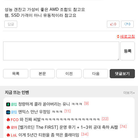
성능 갠찬고 가성비 좋은 AMD 조합도 참고요
램, SSD 가격이 마니 유동적이라 참고요
답글
0
0
새로고침
등록
목록
본문
이전
다음
댓글보기
지금 뜨는 인벤
더보기+
[9]
청량하게 콜라 쏟아버리는 유니 ㅋㅋㅋ
클립
[11]
엔믹스 만난 우정잉 ㅋㅋㅋ
클립
[22]
와 진짜 씨발ㅋㅋㅋㅋㅋㅋㅋㅋㅋㅋㅋㅋㅋㅋㅋㅋ
FCO
[74]
[벨가르딘 The FIRST] 운영 후기 + 1~3위 공대 축하 Ai짤
로아
[34]
이게 5년간 티원을 좀 먹은 플레이임
LoL