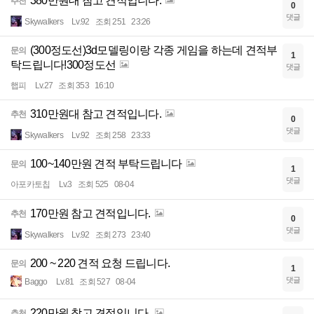
380만원대 참고 견적입니다.
추천
0
댓글
Skywalkers
Lv.92
조회 251
23:26
(300정도선)3d모델링이랑 각종 게임을 하는데 견적부
문의
1
탁드립니다!300정도선
댓글
햅피
Lv.27
조회 353
16:10
310만원대 참고 견적입니다.
추천
0
댓글
Skywalkers
Lv.92
조회 258
23:33
100~140만원 견적 부탁드립니다
문의
1
댓글
아포카토칩
Lv.3
조회 525
08-04
170만원 참고 견적입니다.
추천
0
댓글
Skywalkers
Lv.92
조회 273
23:40
200 ~ 220 견적 요청 드립니다.
문의
1
댓글
Baggo
Lv.81
조회 527
08-04
220만원 참고 견적입니다.
추천