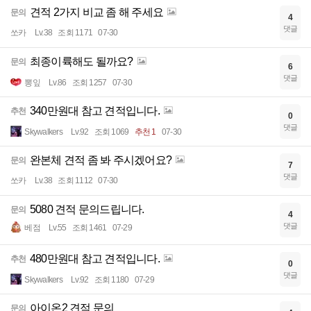
견적 2가지 비교 좀 해 주세요
문의
4
댓글
쏘카
Lv.38
조회 1171
07-30
최종이륙해도 될까요?
문의
6
댓글
뽕잎
Lv.86
조회 1257
07-30
340만원대 참고 견적입니다.
추천
0
댓글
Skywalkers
Lv.92
조회 1069
추천 1
07-30
완본체 견적 좀 봐 주시겠어요?
문의
7
댓글
쏘카
Lv.38
조회 1112
07-30
5080 견적 문의드립니다.
문의
4
댓글
베점
Lv.55
조회 1461
07-29
480만원대 참고 견적입니다.
추천
0
댓글
Skywalkers
Lv.92
조회 1180
07-29
아이온2 견적 문의
문의