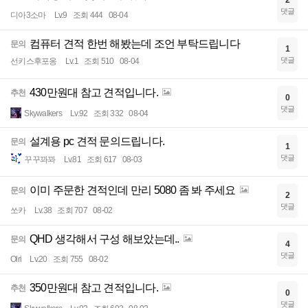
댓글
디아3소마
Lv.9
조회 444
08-04
컴퓨터 견적 한번 해봤는데 조언 부탁드립니다
문의
1
댓글
선키스후포옹
Lv.1
조회 510
08-04
430만원대 참고 견적입니다.
추천
0
댓글
Skywalkers
Lv.92
조회 332
08-04
설계용 pc 견적 문의드립니다.
문의
1
댓글
꾸꾸꽈꽈
Lv.81
조회 617
08-03
이미 주문한 견적인데 만리 5080 좀 봐 주세요
문의
2
댓글
쏘카
Lv.38
조회 707
08-02
QHD 생각해서 구성 해보았는데..
문의
4
댓글
Olri
Lv.20
조회 755
08-02
350만원대 참고 견적입니다.
추천
0
댓글