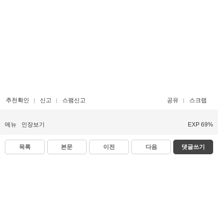
추천확인
신고
스팸신고
공유
스크랩
메뉴
인장보기
EXP 69%
목록
본문
이전
다음
댓글쓰기