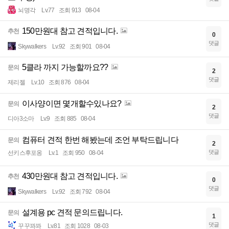
뇌명각
Lv.77
조회 913
08-04
150만원대 참고 견적입니다.
추천
0
댓글
Skywalkers
Lv.92
조회 901
08-04
5클라 까지 가능할까요??
문의
2
댓글
제리젤
Lv.10
조회 876
08-04
이사양이면 몇개할수있나요?
문의
2
댓글
디아3소마
Lv.9
조회 885
08-04
컴퓨터 견적 한번 해봤는데 조언 부탁드립니다
문의
2
댓글
선키스후포옹
Lv.1
조회 950
08-04
430만원대 참고 견적입니다.
추천
0
댓글
Skywalkers
Lv.92
조회 792
08-04
설계용 pc 견적 문의드립니다.
문의
1
댓글
꾸꾸꽈꽈
Lv.81
조회 1028
08-03