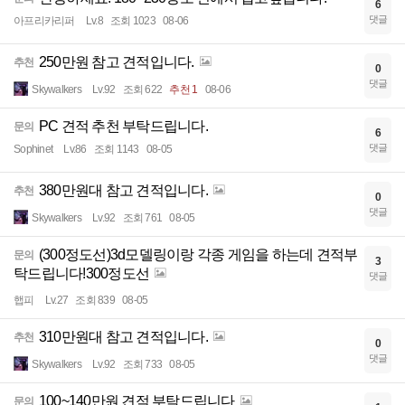
6
댓글
아프리카리퍼
Lv.8
조회 1023
08-06
250만원 참고 견적입니다.
추천
0
댓글
Skywalkers
Lv.92
조회 622
추천 1
08-06
PC 견적 추천 부탁드립니다.
문의
6
댓글
Sophinet
Lv.86
조회 1143
08-05
380만원대 참고 견적입니다.
추천
0
댓글
Skywalkers
Lv.92
조회 761
08-05
(300정도선)3d모델링이랑 각종 게임을 하는데 견적부
문의
3
탁드립니다!300정도선
댓글
햅피
Lv.27
조회 839
08-05
310만원대 참고 견적입니다.
추천
0
댓글
Skywalkers
Lv.92
조회 733
08-05
100~140만원 견적 부탁드립니다
문의