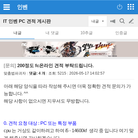
인벤
IT 인벤 PC 견적 게시판
내글
공
검
글
지
색
내글
내 댓글
10추글
인증글
on/off
쓰
기
[문의]
200정도 fc온라인 견적 부탁드립니다.
맞춤법파괴자
댓글: 4 개
조회:
5215
2026-05-17 14:02:57
아래 해당 양식을 따라 작성해 주시면 더욱 정확한 견적 문의가 가
능합니다. ^^
해당 사항이 없으시면 지우셔도 무방합니다.
0. 견적 요청 대상 : PC 또는 특정 부품
cpu 는 거상도 같이하려고 하여 i5 - 14600kf 생각 중 입니다 여기 맞
게 해주시면 감사하겠습니다.