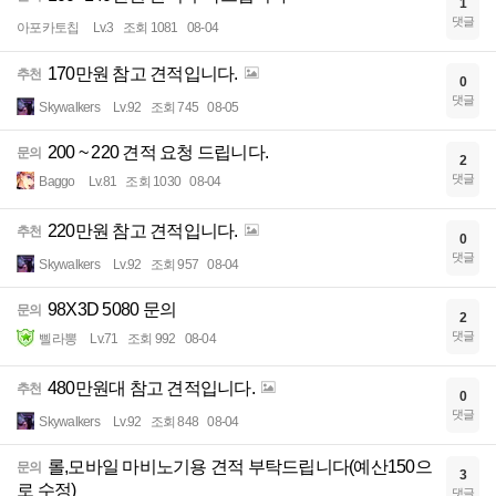
1
댓글
아포카토칩
Lv.3
조회 1081
08-04
170만원 참고 견적입니다.
추천
0
댓글
Skywalkers
Lv.92
조회 745
08-05
200 ~ 220 견적 요청 드립니다.
문의
2
댓글
Baggo
Lv.81
조회 1030
08-04
220만원 참고 견적입니다.
추천
0
댓글
Skywalkers
Lv.92
조회 957
08-04
98X3D 5080 문의
문의
2
댓글
삘라뽕
Lv.71
조회 992
08-04
480만원대 참고 견적입니다.
추천
0
댓글
Skywalkers
Lv.92
조회 848
08-04
롤,모바일 마비노기용 견적 부탁드립니다(예산150으
문의
3
로 수정)
댓글