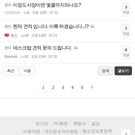
이정도사양이면 몇클까지되나요?
문의
3
댓글
디아3소마
Lv.8
조회 1262
07-31
찐막 견적 입니다. 이륙 하겠습니다...!?
문의
7
댓글
뽕잎
Lv.86
조회 1455
07-31
데스크탑 견적 문의 드립니다.
문의
6
댓글
Babmalli
Lv.20
조회 1344
07-31
최근
다음
검색
글쓰기
1
2
3
4
5
로그인
PC화면
퀵링크
설정
청소년보호정책
이용약관
개인정보처리방침
▲