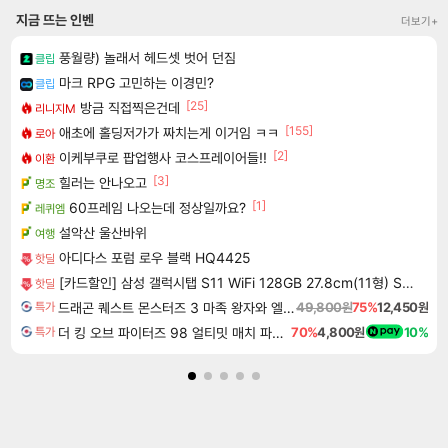
지금 뜨는 인벤
더보기+
풍월량) 놀래서 헤드셋 벗어 던짐
클립
마크 RPG 고민하는 이경민?
클립
[25]
방금 직접찍은건데
리니지M
[155]
애초에 홀딩저가가 짜치는게 이거임 ㅋㅋ
로아
[2]
이케부쿠로 팝업행사 코스프레이어들!!
이환
[3]
힐러는 안나오고
명조
[1]
60프레임 나오는데 정상일까요?
레퀴엠
설악산 울산바위
여행
아디다스 포럼 로우 블랙 HQ4425
핫딜
[카드할인] 삼성 갤럭시탭 S11 WiFi 128GB 27.8cm(11형) S펜포함 태블릿PC
핫딜
드래곤 퀘스트 몬스터즈 3 마족 왕자와 엘프의 여행 Dragon Quest Monsters The Dark Prince
49,800원
75%
12,450원
특가
더 킹 오브 파이터즈 98 얼티밋 매치 파이널 에디션 THE KING OF FIGHTERS 98 ULTIMATE MATCH FINAL EDITION
70%
4,800원
10%
특가