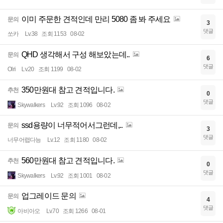
이미 주문한 견적인데 만리 5080 좀 봐 주세요
문의
3
댓글
쏘카
Lv.38
조회 1153
08-02
QHD 생각해서 구성 해보았는데..
문의
6
댓글
Olri
Lv.20
조회 1199
08-02
350만원대 참고 견적입니다.
추천
0
댓글
Skywalkers
Lv.92
조회 1096
08-02
ssd용량이 너무적어서그런데,..
문의
3
댓글
너무어렵다능
Lv.12
조회 1180
08-02
560만원대 참고 견적입니다.
추천
0
댓글
Skywalkers
Lv.92
조회 1001
08-02
업그레이드 문의
문의
4
댓글
아비아오
Lv.70
조회 1266
08-01