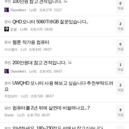
100만원 참고 견적입니다.
추천
0
댓글
Skywalkers
Lv.92
조회 279
23:17
QHD모니터 5060TI 8GB 질문있습니다..
문의
2
댓글
껌블
Lv.86
조회 470
08:36
웹툰 작가용 컴퓨터
문의
0
댓글
아크엘마
Lv.3
조회 643
08-07
200만원대 참고 견적입니다.
추천
1
댓글
Skywalkers
Lv.92
조회 451
08-07
UWQHD 모니터 사용 해보고 싶습니다 추천부탁드려
문의
2
요
댓글
뚜껑닫어
Lv.21
조회 533
08-07
컴퓨터를 2년 뒤에 살껀데 비쌀려나요...?
일반
9
댓글
Sisoso
Lv.15
조회 750
08-07
안녕하세요. 180~230정도 선에서 잡고싶습니다.
문의