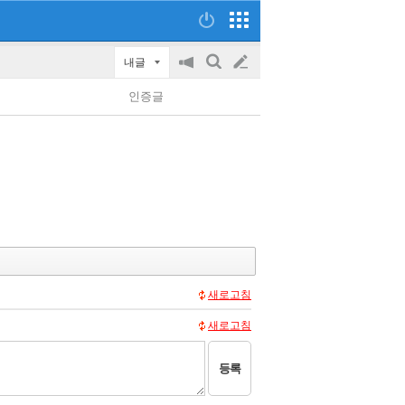
내글
공
검
글
지
색
인증글
on/off
쓰
기
새로고침
새로고침
등록