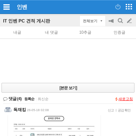
인벤
IT 인벤 PC 견적 게시판
전체보기
공
검
글
지
색
내글
내 댓글
10추글
인증글
on/off
쓰
기
[본문 보기]
댓글
(4)
등록순
|
최신순
새로고침
독재킹
26-05-18 02:08
신고
|
공감 확인