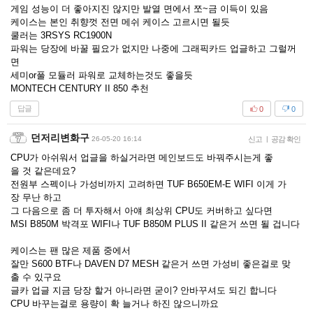
게임 성능이 더 좋아지진 않지만 발열 면에서 쪼~금 이득이 있음
케이스는 본인 취향껏 전면 메쉬 케이스 고르시면 될듯
쿨러는 3RSYS RC1900N
파워는 당장에 바꿀 필요가 없지만 나중에 그래픽카드 업글하고 그럴꺼
면
세미or풀 모듈러 파워로 교체하는것도 좋을듯
MONTECH CENTURY II 850 추천
답글
0
0
던저리변화구
26-05-20 16:14
신고
|
공감 확인
CPU가 아쉬워서 업글을 하실거라면 메인보드도 바꿔주시는게 좋
을 것 같은데요?
전원부 스펙이나 가성비까지 고려하면 TUF B650EM-E WIFI 이게 가
장 무난 하고
그 다음으로 좀 더 투자해서 아얘 최상위 CPU도 커버하고 싶다면
MSI B850M 박격포 WIFI나 TUF B850M PLUS II 같은거 쓰면 될 겁니다
케이스는 팬 많은 제품 중에서
잘만 S600 BTF나 DAVEN D7 MESH 같은거 쓰면 가성비 좋은걸로 맞
출 수 있구요
글카 업글 지금 당장 할거 아니라면 굳이? 안바꾸셔도 되긴 합니다
CPU 바꾸는걸로 용량이 확 늘거나 하진 않으니까요