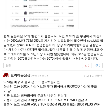
현재 질문자님 pc가 밸런스가 좋습니다. 다만 보드가 좀 부실해서 체감미
비한 9600x보다 783d,983d로 가시려면 보드업글이 필수인데 cpu,보드 업
글해봤자 gpu가 4060이 변경힘듬이라..당장 드라마틱한체감은 덜할겁니
다. 체감이나긴 나겠지만 말이죠..일단 나중을 위해 이렇게 변경하시고 추
후 그래픽카드를 5070급이상 사시면 될듯합니다. 파워,ssd는 변경필요없
고 파워는 5070급까진커버가능 5070ti이상 업글시 변경하시면됩니다.
답글
0
0
요릭하는상상
26-05-18 15:13
신고
|
공감 확인
CPU를 바꾸고 싶고 온도도 생각하는거면
단순히 그냥 9600X 가는거보단 투자 많이해서 9800X3D 가는게 좋을
거 같고
지금 보드는 최하급이라 무조건 바꿔야 되는데
가성비 있게 간다고 치면 ASUS TUF B650EM-E WIFI 괜찮고
좋은거 쓰고 싶으면 ASUS TUF B850M PLUS II 또는 B850 PLUS WIFI