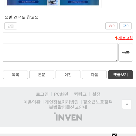
요런 견적도 참고요
답글
0
0
새로고침
등록
목록
본문
이전
다음
댓글보기
로그인
PC화면
퀵링크
설정
청소년보호정책
이용약관
개인정보처리방침
▲
불법촬영물신고안내
(주)
인
벤