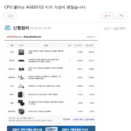
CPU 쿨러는 AG620 G2 이거 가성비 괜찮습니다.
답글
0
0
신형컴터
26-05-21 15:59
신고
|
공감 확인