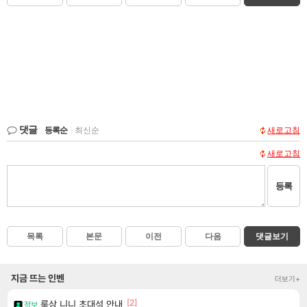
댓글
등록순
|
최신순
새로고침
새로고침
등록
목록
본문
이전
다음
댓글보기
지금 뜨는 인벤
더보기+
[2]
룩삼 니니 초대석 안내
정보