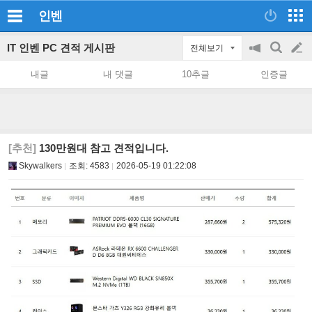
인벤
IT 인벤 PC 견적 게시판
전체보기
공
검
글
지
색
내글
내 댓글
10추글
인증글
on/off
쓰
기
[추천]
130만원대 참고 견적입니다.
Skywalkers
조회:
4583
2026-05-19 01:22:08