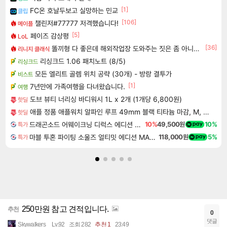
[1]
FC온 호날두보고 실망하는 민교
클립
[106]
챌린저#77777 저격했습니다!
메이플
[5]
페이즈 감상평
LoL
[36]
똘끼형 다 좋은데 해외작업장 도와주는 짓은 좀 아니지않냐?
리니지 클래식
리싱크드 1.06 패치노트 (8/5)
리싱크드
모든 엘리트 골렘 위치 공략 (30개) - 방랑 결투가
비스트
[1]
7년만에 가족여행을 다녀왔습니다.
여행
도브 뷰티 너리싱 바디워시 1L x 2개 (1개당 6,800원)
핫딜
애플 정품 애플워치 알파인 루프 49mm 블랙 티타늄 마감, M, 라이트 블루
핫딜
드래곤소드 어웨이크닝 디럭스 에디션 DragonSword Awakening Deluxe Edition
10%
49,500원
10%
특가
마블 투혼 파이팅 소울즈 얼티밋 에디션 MARVEL Tokon Fighting Souls Ultimate Edition
118,000원
5%
특가
250만원 참고 견적입니다.
추천
0
댓글
Skywalkers
Lv.92
조회 282
추천 1
23:49