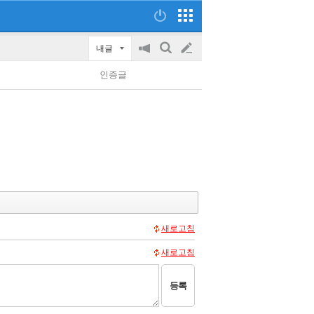
내글
공
검
글
지
색
인증글
on/off
쓰
기
새로고침
새로고침
등록