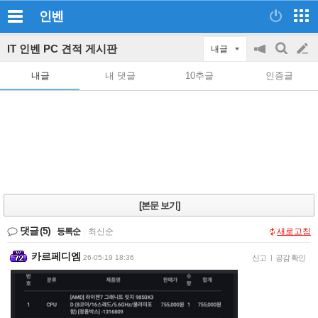
인벤
IT 인벤 PC 견적 게시판
내글
공
검
글
지
색
내글
내 댓글
10추글
인증글
on/off
쓰
기
[본문 보기]
댓글
(5)
등록순
|
최신순
새로고침
카르페디엠
26-05-19 18:36
신고
|
공감 확인