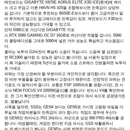
메인보드는 GIGABYTE X870E AORUS ELITE X3D ICE(흰색)에 케이
스 크고 무겁고 이쁜 HAVN HS 420을 조합해보시면 만족감이 상당하
실 겁니다. 기본적으로 추천되는 B650E-E보드보다 좀더 고급지면서 얼
마 투자하지 않고도 업그레이드된 만족감이 있죠. 메인보드가 X3D보드
라 약간의 성능향상도 기대할 수 있고요.
만약 5080으로 가신다면 GIGABYTE 지포
스 RTX 5080 GAMING OC D7 16GB로 하신다면 적절할 겁니다. 5090
의 쿨링에디션을 그대로 5080에 넣은 거라 성능도 확실하고 저소음입니
다.
쿨러는 녹투아 G2버전이 확실히 소음이 적습니다. 소음에 별 상관없다
면 RC1900 숄더링 도 성능은 같다고 봅니다만, 실 사용자 입장으로
서 꽤 거슬리기 때문에 5년이상 쓸거에 소음 스트레스 안받을려면 녹투아
로 가세요.
파워는 가장 신경써야 할 부분이라고 개인적으로 생각합니다. 죽으면 가
장 비싼 부품들을 같이 동반해서 고장내기 때문이죠. 안정적인 파워는 전
기료도 더 절약시켜 줍니다. 보통은 FSP 1000와트를 권합니다만, 전 시
소닉 NEW FOCUS V4 1000W(골드)를 권합니다. 반드시 V4를 확인하세
요. 전 그거 확인안했더니 이전 버전으로 조립이 와서 속으로 끙끙댔거든
요. 열불납니다.
사족을 달자면, SSD는 GEN4 보다는 GEN5로 가시면 고용량 파일을 다
루실 때 작업자분들의 만족감이 크다 합니다. 작업도 염두에 두신다
면 GEN5인 하이닉스 P51 2테라나, 차선으로 삼성 990 PRO 4테라를 권
합니다.-작업할때만, 게임만 한다면 지금 쓰시는 SSD 재활용하시
는 게 베스트라고 봅니다. GEN5는 사제 방열판 있어야 온도도 잡습니다.