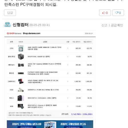
만족스런 PC구매경험이 되시길.
답글
0
0
신형컴터
26-05-25 00:41
신고
|
공감 확인