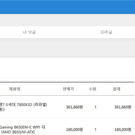
내 댓글
10추글