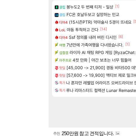
[1]
봉누도2 두 번째 티저 - 일상
클립
FC온 호날두보고 실망하는 민교
클립
[
(15시즌PTR) 악마술사 5경이 뜨네요
디아4
[14]
야동 투척하고 간다
LoL
[6]
Ssf 정의를 내려 버린 디시인
디아4
[1]
7년만에 가족여행을 다녀왔습니다.
여행
라이자 AI 채팅 RPG 게임 [RyzaChat:
섭컬겜
4컷 만화 | 야간 보초는 너무 힘들어
아주프로
[45,000 -> 21,900] 경동 비타500
핫딜
[57,600 -> 19,900] 액티브 제로 밀크
핫딜
나 혼자만 레벨업 어라이즈 오버드라이브 Solo 
특가
루나 리마스터드 컬렉션 Lunar Remastere
특가
250만원 참고 견적입니다.
추천