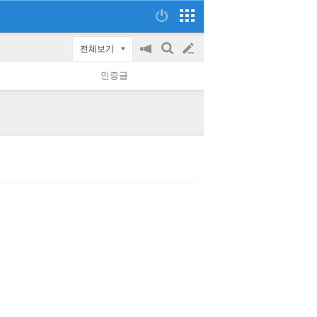
전체보기
공
검
글
지
색
인증글
on/off
쓰
기