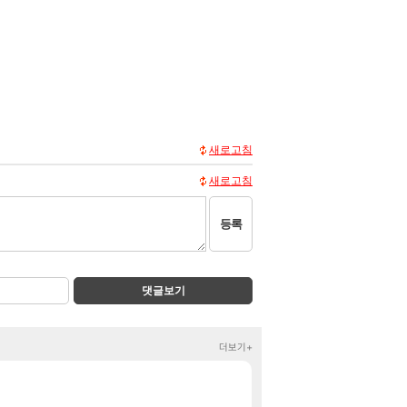
새로고침
새로고침
등록
댓글보기
더보기+
2026 치지직 이
정보
주식 UFC라는 우
클립