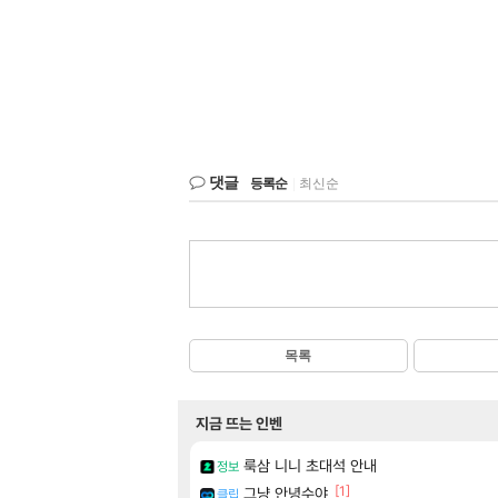
댓글
등록순
|
최신순
목록
지금 뜨는 인벤
룩삼 니니 초대석 안내
정보
[1]
그냥 안녕수야
클립