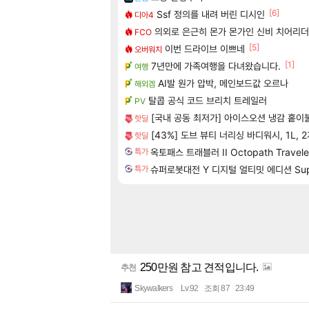
[6]
Ssf 정의를 내려 버린 디시인
디아4
의외로 은근히 몬가 몬가인 신비 치어리더
FCO
[5]
이번 드라이브 이쁘네
오버워치
[1]
7년만에 가족여행을 다녀왔습니다.
여행
AI발 원가 압박, 메인보드값 오르나
해외겜
탈콥 공식 코드 브리치 트레일러
PV
[국내 공동 최저가] 아이스오션 냉감 홑이불
핫딜
[43%] 도브 뷰티 너리싱 바디워시, 1L, 
핫딜
옥토패스 트래블러 II Octopath Traveler
특가
슈퍼로봇대전 Y 디지털 얼티밋 에디션 Super Ro
특가
250만원 참고 견적입니다.
추천
Skywalkers
Lv.92
조회 87
23:49