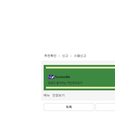
추천확인
신고
스팸신고
Sunoodle
컴퓨터 좋아하는 카단로아유저
메뉴
인장보기
목록