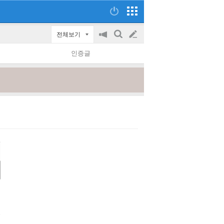
전체보기
공
검
글
지
색
인증글
on/off
쓰
기