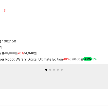
[15]
 100x150
2개
 II
49,800원
70%
14,940원
bot Wars Y Digital Ultimate Edition
40%
89,880원
5%