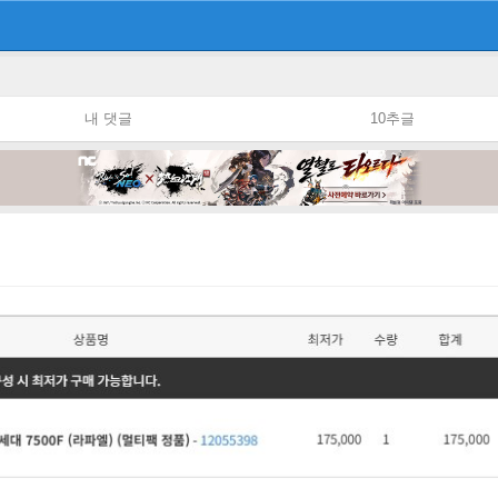
내 댓글
10추글