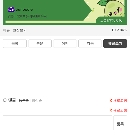
Sunoodle
컴퓨터 좋아하는 카단로아유저
메뉴
인장보기
EXP 84%
목록
본문
이전
다음
댓글쓰기
댓글
등록순
|
최신순
새로고침
새로고침
등록