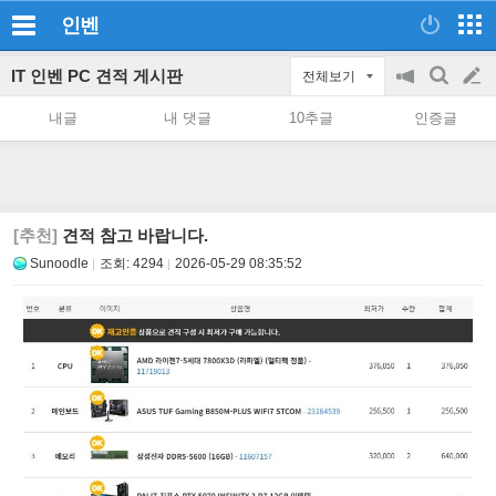
인벤
IT 인벤 PC 견적 게시판
전체보기
공
검
글
지
색
내글
내 댓글
10추글
인증글
on/off
쓰
기
[추천]
견적 참고 바랍니다.
Sunoodle
조회:
4294
2026-05-29 08:35:52