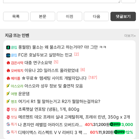
목록
본문
이전
다음
댓글보기
지금 뜨는 인벤
더보기+
풍월량) 물소는 왜 물소라고 하는거야? 아! 그만 ㅋㅋ
클립
[2]
FC온 호날두보고 실망하는 민교
클립
[5]
대충 연구소요약
검은사막
[6]
이유나 2D 일러스트 올라왔었네
오버워치
[187]
☆무료☆ 템세팅 사이트 개발자입니다
메이플
아스오라 성우 정보 및 출연작 모음
아스오라
운문댐
여행
여기서 R1 뭘 말하는거고 R2가 뭘말하는걸까요?
명조
초록햇살 연포탕 (냉동), 1개, 800g
핫딜
메르헨트 데오 프레쉬 실내 고체탈취제, 프레쉬 린넨, 350g x 2개
핫딜
나 혼자만 레벨업 어라이즈 오버드라이브 디럭스 에디션 Solo Leveling Arise Overdrive Deluxe Edition
40%
31,200원
3,000
특가
디제이맥스 리스펙트 V V 리버티 3 팩 DJMAX RESPECT V V Liberty 3 Pack DLC
60%
11,920원
12%
특가