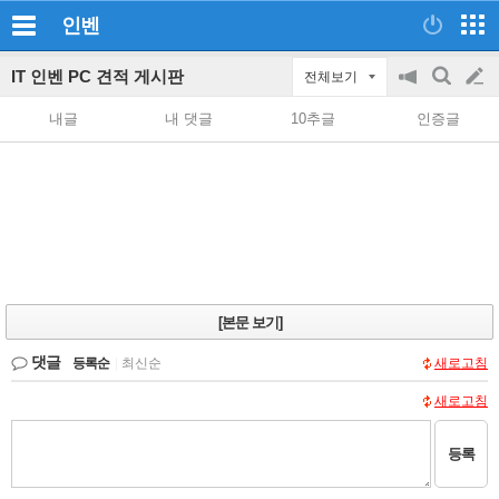
인벤
IT 인벤 PC 견적 게시판
전체보기
공
검
글
지
색
내글
내 댓글
10추글
인증글
on/off
쓰
기
[본문 보기]
댓글
등록순
|
최신순
새로고침
새로고침
등록