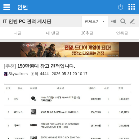
인벤
IT 인벤 PC 견적 게시판
전체보기
공
검
글
지
색
내글
내 댓글
10추글
인증글
on/off
쓰
기
[추천]
150만원대 참고 견적입니다.
Skywalkers
조회:
4444
2026-05-31 20:10:17