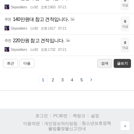
0
댓글
Skywalkers
Lv.92
조회 1903
07-21
140만원대 참고 견적입니다.
추천
0
댓글
Skywalkers
Lv.92
조회 1817
07-21
220만원 참고 견적입니다.
추천
0
댓글
Skywalkers
Lv.92
조회 1732
07-21
최근
다음
검색
글쓰기
1
2
3
4
5
로그인
PC화면
퀵링크
설정
청소년보호정책
이용약관
개인정보처리방침
▲
불법촬영물신고안내