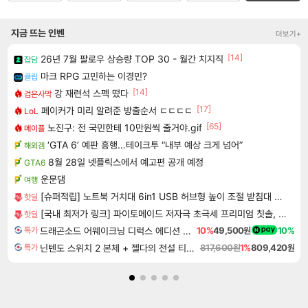
지금 뜨는 인벤
더보기+
[14]
26년 7월 팔로우 상승량 TOP 30 - 월간 치지직
잡담
마크 RPG 고민하는 이경민?
클립
[14]
강 재련석 스펙 떴다
검은사막
[17]
페이커가 미리 알려준 방출순서 ㄷㄷㄷㄷ
LoL
[65]
노진구: 전 국민한테 10만원씩 줄거야.gif
메이플
‘GTA 6’ 예판 흥행…테이크투 “내부 예상 크게 넘어”
해외겜
8월 28일 넷플릭스에서 예고편 공개 예정
GTA6
운문댐
여행
[슈퍼적립] 노트북 거치대 6in1 USB 허브형 높이 조절 받침대 스탠드 LD204H
핫딜
[국내 최저가 링크] 파이토메이드 저자극 초극세 프리미엄 칫솔, 10개입, 3세트
핫딜
드래곤소드 어웨이크닝 디럭스 에디션 DragonSword Awakening Deluxe Edition
10%
49,500원
10%
특가
닌텐도 스위치 2 본체 + 젤다의 전설 티어스 오브 더 킹덤 닌텐도 스위치 2 에디션 + 젤다의 전설 브레스 오브 더 와일드 닌텐도 스위치 2 에디션 번들
817,600원
1%
809,420원
특가