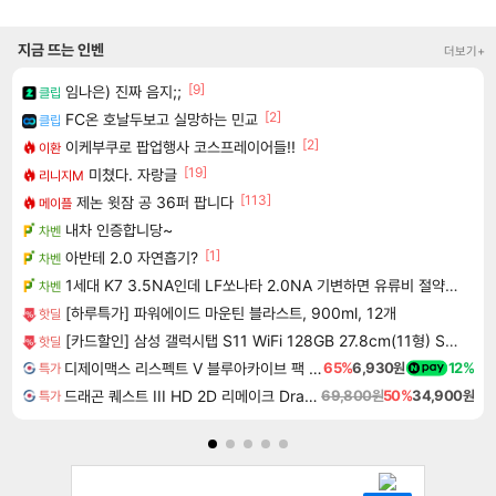
지금 뜨는 인벤
더보기+
[9]
임나은) 진짜 음지;;
클립
[2]
FC온 호날두보고 실망하는 민교
클립
[2]
이케부쿠로 팝업행사 코스프레이어들!!
이환
[19]
미쳤다. 자랑글
리니지M
[113]
제논 윗잠 공 36퍼 팝니다
메이플
내차 인증합니당~
차벤
[1]
아반테 2.0 자연흡기?
차벤
1세대 K7 3.5NA인데 LF쏘나타 2.0NA 기변하면 유류비 절약이 얼마나 될까요..?
차벤
[하루특가] 파워에이드 마운틴 블라스트, 900ml, 12개
핫딜
[카드할인] 삼성 갤럭시탭 S11 WiFi 128GB 27.8cm(11형) S펜포함 태블릿PC
핫딜
디제이맥스 리스펙트 V 블루아카이브 팩 DJMAX RESPECT V Blue Archive Pack DLC
65%
6,930원
12%
특가
드래곤 퀘스트 III HD 2D 리메이크 Dragon Quest III HD 2D Remake
69,800원
50%
34,900원
특가