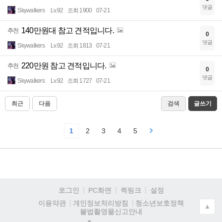
댓글
Skywalkers
Lv.92
조회 1900
07-21
140만원대 참고 견적입니다.
추천
0
댓글
Skywalkers
Lv.92
조회 1813
07-21
220만원 참고 견적입니다.
추천
0
댓글
Skywalkers
Lv.92
조회 1727
07-21
최근
다음
검색
글쓰기
1
2
3
4
5
로그인
PC화면
퀵링크
설정
청소년보호정책
이용약관
개인정보처리방침
▲
불법촬영물신고안내