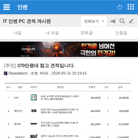
인벤
IT 인벤 PC 견적 게시판
전체보기
공
검
글
지
색
내글
내 댓글
10추글
인증글
on/off
쓰
기
[추천]
370만원대 참고 견적입니다.
Skywalkers
조회:
4416
2026-05-31 20:19:41