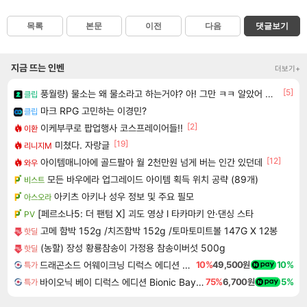
목록
본문
이전
다음
댓글보기
지금 뜨는 인벤
더보기+
[5]
풍월량) 물소는 왜 물소라고 하는거야? 아! 그만 ㅋㅋ 알았어 ㅋㅋ
클립
마크 RPG 고민하는 이경민?
클립
[2]
이케부쿠로 팝업행사 코스프레이어들!!
이환
[19]
미쳤다. 자랑글
리니지M
[12]
아이템매니아에 골드팔아 월 2천만원 넘게 버는 인간 있던데
와우
모든 바우에라 업그레이드 아이템 획득 위치 공략 (89개)
비스트
아키츠 아키나 성우 정보 및 주요 필모
아스오라
[페르소나5: 더 팬텀 X] 괴도 영상 l 타카마키 안·댄싱 스타
PV
고메 함박 152g /치즈함박 152g /토마토미트볼 147G X 12봉
핫딜
(농할) 장성 황룡참송이 가정용 참송이버섯 500g
핫딜
드래곤소드 어웨이크닝 디럭스 에디션 DragonSword Awakening Deluxe Edition
10%
49,500원
10%
특가
바이오닉 베이 디럭스 에디션 Bionic Bay Deluxe Edition
75%
6,700원
5%
특가