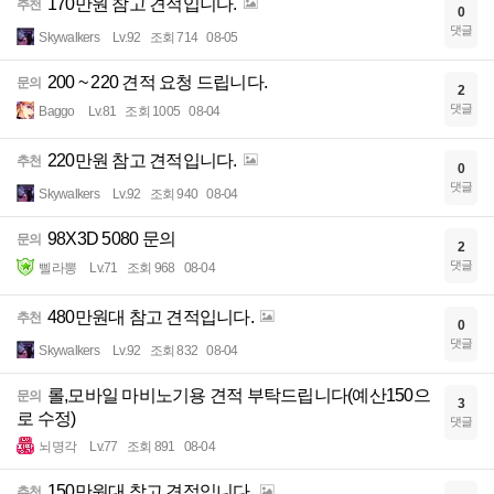
170만원 참고 견적입니다.
추천
0
댓글
Skywalkers
Lv.92
조회 714
08-05
200 ~ 220 견적 요청 드립니다.
문의
2
댓글
Baggo
Lv.81
조회 1005
08-04
220만원 참고 견적입니다.
추천
0
댓글
Skywalkers
Lv.92
조회 940
08-04
98X3D 5080 문의
문의
2
댓글
삘라뽕
Lv.71
조회 968
08-04
480만원대 참고 견적입니다.
추천
0
댓글
Skywalkers
Lv.92
조회 832
08-04
롤,모바일 마비노기용 견적 부탁드립니다(예산150으
문의
3
로 수정)
댓글
뇌명각
Lv.77
조회 891
08-04
150만원대 참고 견적입니다.
추천