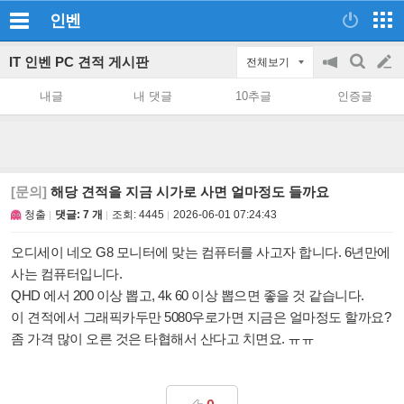
인벤
IT 인벤 PC 견적 게시판
전체보기
공
검
글
지
색
내글
내 댓글
10추글
인증글
on/off
쓰
기
[문의]
해당 견적을 지금 시가로 사면 얼마정도 들까요
청출
댓글: 7 개
조회:
4445
2026-06-01 07:24:43
오디세이 네오 G8 모니터에 맞는 컴퓨터를 사고자 합니다. 6년만에
사는 컴퓨터입니다.
QHD 에서 200 이상 뽑고, 4k 60 이상 뽑으면 좋을 것 같습니다.
이 견적에서 그래픽카두만 5080우로가면 지금은 얼마정도 할까요?
좀 가격 많이 오른 것은 타협해서 산다고 치면요. ㅠㅠ