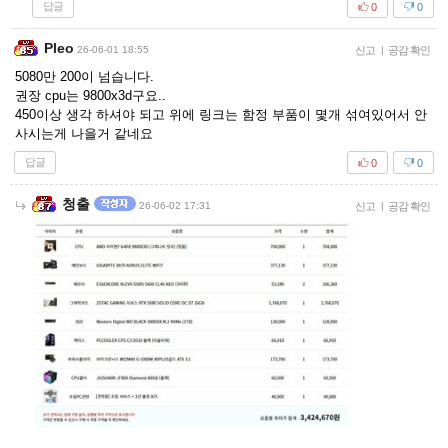
답글
0
0
Pleo
26-06-01 18:55
신고
|
공감 확인
5080만 200이 넘습니다.
권장 cpu는 9800x3d구요..
450이상 생각 하셔야 되고 위에 링크는 함정 부품이 몇개 섞여있어서 안
사시는게 나을거 같네요
답글
0
0
청출
26-06-02 17:31
신고
|
공감 확인