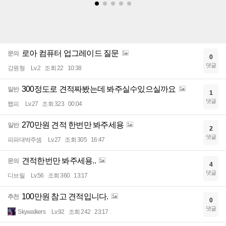
로아 컴퓨터 업그레이드 질문
문의
0
댓글
강원형
Lv.2
조회 22
10:38
300정도로 견적짜봤는데 봐주실수있으실까요
일반
1
댓글
햅피
Lv.27
조회 323
00:04
270만원 견적 한번만 봐주세용
일반
2
댓글
피파대박주셈
Lv.27
조회 305
16:47
견적한번만 봐주세용..
문의
4
댓글
디브릴
Lv.56
조회 360
13:17
100만원 참고 견적입니다.
추천
0
댓글
Skywalkers
Lv.92
조회 242
23:17