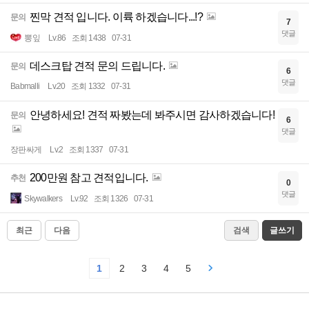
찐막 견적 입니다. 이륙 하겠습니다...!?
문의
7
댓글
뽕잎
Lv.86
조회 1438
07-31
데스크탑 견적 문의 드립니다.
문의
6
댓글
Babmalli
Lv.20
조회 1332
07-31
안녕하세요! 견적 짜봤는데 봐주시면 감사하겠습니다!
문의
6
댓글
장판싸게
Lv.2
조회 1337
07-31
200만원 참고 견적입니다.
추천
0
댓글
Skywalkers
Lv.92
조회 1326
07-31
최근
다음
검색
글쓰기
1
2
3
4
5