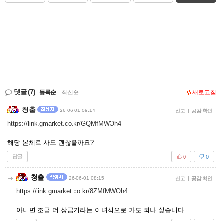
댓글
(7)
등록순
|
최신순
새로고침
청출
26-06-01 08:14
신고
|
공감 확인
https://link.gmarket.co.kr/GQMfMWOh4
해당 본체로 사도 괜찮을까요?
답글
0
0
청출
26-06-01 08:15
신고
|
공감 확인
https://link.gmarket.co.kr/8ZMfMWOh4
아니면 조금 더 상급기라는 이녀석으로 가도 되나 싶습니다