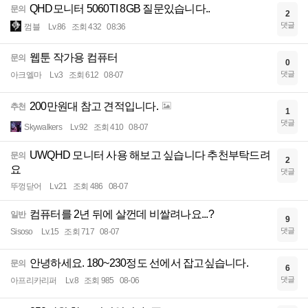
QHD모니터 5060TI 8GB 질문있습니다..
문의
2
댓글
껌블
Lv.86
조회 432
08:36
웹툰 작가용 컴퓨터
문의
0
댓글
아크엘마
Lv.3
조회 612
08-07
200만원대 참고 견적입니다.
추천
1
댓글
Skywalkers
Lv.92
조회 410
08-07
UWQHD 모니터 사용 해보고 싶습니다 추천부탁드려
문의
2
요
댓글
뚜껑닫어
Lv.21
조회 486
08-07
컴퓨터를 2년 뒤에 살껀데 비쌀려나요...?
일반
9
댓글
Sisoso
Lv.15
조회 717
08-07
안녕하세요. 180~230정도 선에서 잡고싶습니다.
문의
6
댓글
아프리카리퍼
Lv.8
조회 985
08-06