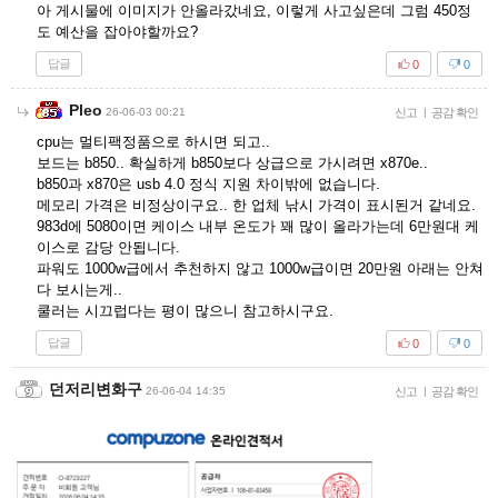
아 게시물에 이미지가 안올라갔네요, 이렇게 사고싶은데 그럼 450정
도 예산을 잡아야할까요?
답글
0
0
Pleo
26-06-03 00:21
신고
|
공감 확인
cpu는 멀티팩정품으로 하시면 되고..
보드는 b850.. 확실하게 b850보다 상급으로 가시려면 x870e..
b850과 x870은 usb 4.0 정식 지원 차이밖에 없습니다.
메모리 가격은 비정상이구요.. 한 업체 낚시 가격이 표시된거 같네요.
983d에 5080이면 케이스 내부 온도가 꽤 많이 올라가는데 6만원대 케
이스로 감당 안됩니다.
파워도 1000w급에서 추천하지 않고 1000w급이면 20만원 아래는 안쳐
다 보시는게..
쿨러는 시끄럽다는 평이 많으니 참고하시구요.
답글
0
0
던저리변화구
26-06-04 14:35
신고
|
공감 확인