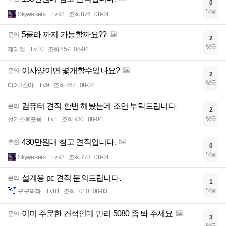
0
댓글
Skywalkers
Lv.92
조회 876
08-04
5클라 까지 가능할까요??
문의
2
댓글
제리젤
Lv.10
조회 857
08-04
이사양이면 몇개할수있나요?
문의
2
댓글
디아3소마
Lv.9
조회 867
08-04
컴퓨터 견적 한번 해봤는데 조언 부탁드립니다
문의
2
댓글
선키스후포옹
Lv.1
조회 930
08-04
430만원대 참고 견적입니다.
추천
0
댓글
Skywalkers
Lv.92
조회 773
08-04
설계용 pc 견적 문의드립니다.
문의
1
댓글
꾸꾸꽈꽈
Lv.81
조회 1010
08-03
이미 주문한 견적인데 만리 5080 좀 봐 주세요
문의
3
댓글