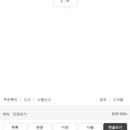
0
추천확인
신고
스팸신고
공유
스크랩
메뉴
인장보기
EXP 59%
목록
본문
이전
다음
댓글쓰기