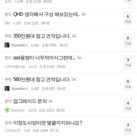
쏘카
Lv.38
조회 1140
08-02
QHD 생각해서 구성 해보았는데..
문의
6
댓글
Olri
Lv.20
조회 1181
08-02
350만원대 참고 견적입니다.
추천
0
댓글
Skywalkers
Lv.92
조회 1081
08-02
ssd용량이 너무적어서그런데,..
문의
3
댓글
너무어렵다능
Lv.12
조회 1162
08-02
560만원대 참고 견적입니다.
추천
0
댓글
Skywalkers
Lv.92
조회 982
08-02
업그레이드 문의
문의
4
댓글
아비아오
Lv.70
조회 1253
08-01
이정도사양이면 몇클까지되나요?
문의
3
댓글
디아3소마
Lv.8
조회 1249
07-31