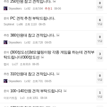
250만원 참고 견적입니다.
추천
0
댓글
Skywalkers
Lv.92
조회 594
추천 1
08-06
PC 견적 추천 부탁드립니다.
문의
6
댓글
Sophinet
Lv.86
조회 1110
08-05
380만원대 참고 견적입니다.
추천
0
댓글
Skywalkers
Lv.92
조회 728
08-05
(300정도선)3d모델링이랑 각종 게임을 하는데 견적부
문의
3
탁드립니다!300정도선
댓글
햅피
Lv.27
조회 816
08-05
310만원대 참고 견적입니다.
추천
0
댓글
Skywalkers
Lv.92
조회 701
08-05
100~140만원 견적 부탁드립니다
문의
1
댓글
아포카토칩
Lv.3
조회 1051
08-04