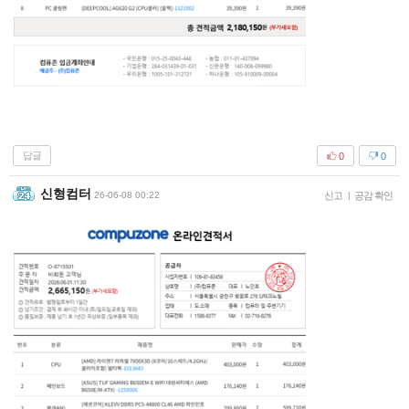
답글
0
0
신형컴터
26-06-08 00:22
신고
|
공감 확인