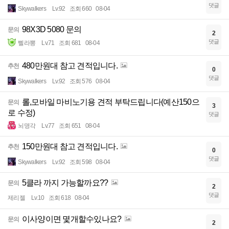
댓글
Skywalkers
Lv.92
조회 660
08-04
98X3D 5080 문의
문의
2
댓글
삘라뽕
Lv.71
조회 681
08-04
480만원대 참고 견적입니다.
추천
0
댓글
Skywalkers
Lv.92
조회 576
08-04
롤,모바일 마비노기용 견적 부탁드립니다(예산150으
문의
3
로 수정)
댓글
뇌명각
Lv.77
조회 651
08-04
150만원대 참고 견적입니다.
추천
0
댓글
Skywalkers
Lv.92
조회 598
08-04
5클라 까지 가능할까요??
문의
2
댓글
제리젤
Lv.10
조회 618
08-04
이사양이면 몇개할수있나요?
문의
2