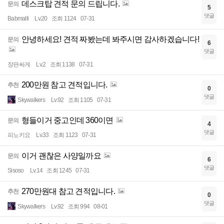
데스크탑 견적 문의 드립니다.
문의
5
댓글
Babmalli
Lv.20
조회 1124
07-31
안녕하세요! 견적 짜봤는데 봐주시면 감사하겠습니다!
문의
6
댓글
장판싸게
Lv.2
조회 1138
07-31
200만원 참고 견적입니다.
추천
0
댓글
Skywalkers
Lv.92
조회 1105
07-31
형들이거 중고인데 360이면
문의
4
댓글
피노키요
Lv.33
조회 1123
07-31
이거 괜찮은 사양일까요
문의
6
댓글
Sisoso
Lv.14
조회 1245
07-31
270만원대 참고 견적입니다.
추천
0
댓글
Skywalkers
Lv.92
조회 994
08-01