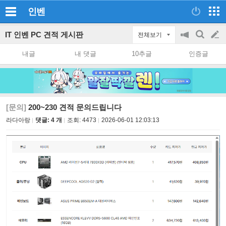
인벤
IT 인벤 PC 견적 게시판
전체보기
공
검
글
지
색
내글
내 댓글
10추글
인증글
on/off
쓰
기
[문의]
200~230 견적 문의드립니다
라다아랑
댓글: 4 개
조회:
4473
2026-06-01 12:03:13