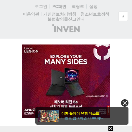
로그인
PC화면
퀵링크
설정
청소년보호정책
이용약관
개인정보처리방침
▲
불법촬영물신고안내
(주)
인
벤
이환 플레이 유형 테스트!
이벤트 참여하면 1,000 이니