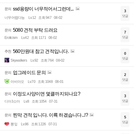
ssd용량이 너무적어서그런데,..
문의
3
댓글
너무어렵다능
Lv.12
조회 947
08-02
5080 견적 부탁 드려요
문의
7
댓글
Eroticism
Lv.42
조회 1171
08-02
560만원대 참고 견적입니다.
추천
0
댓글
Skywalkers
Lv.92
조회 764
08-02
업그레이드 문의
문의
2
댓글
아비아오
Lv.70
조회 1048
08-01
이정도사양이면 몇클까지되나요?
문의
3
댓글
디아3소마
Lv.8
조회 1054
07-31
찐막 견적 입니다. 이륙 하겠습니다...!?
문의
5
댓글
뽕잎
Lv.86
조회 1226
07-31