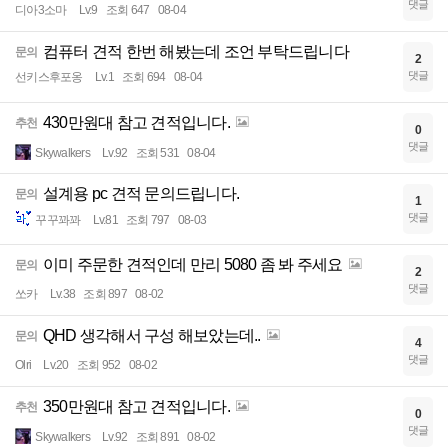
댓글
디아3소마
Lv.9
조회 647
08-04
컴퓨터 견적 한번 해봤는데 조언 부탁드립니다
문의
2
댓글
선키스후포옹
Lv.1
조회 694
08-04
430만원대 참고 견적입니다.
추천
0
댓글
Skywalkers
Lv.92
조회 531
08-04
설계용 pc 견적 문의드립니다.
문의
1
댓글
꾸꾸꽈꽈
Lv.81
조회 797
08-03
이미 주문한 견적인데 만리 5080 좀 봐 주세요
문의
2
댓글
쏘카
Lv.38
조회 897
08-02
QHD 생각해서 구성 해보았는데..
문의
4
댓글
Olri
Lv.20
조회 952
08-02
350만원대 참고 견적입니다.
추천
0
댓글
Skywalkers
Lv.92
조회 891
08-02