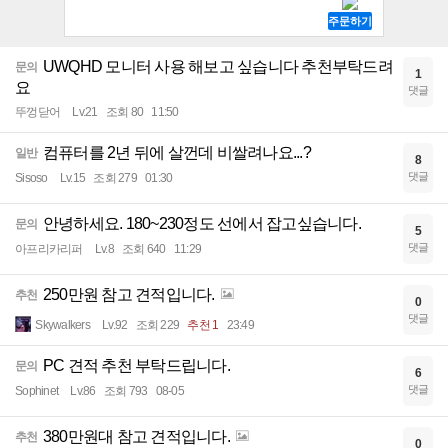
UWQHD 모니터 사용 해보고 싶습니다 추천부탁드려
문의
1
요
댓글
뚜껑닫어
Lv.21
조회 80
11:50
컴퓨터를 2년 뒤에 살껀데 비쌀려나요...?
일반
8
댓글
Sisoso
Lv.15
조회 279
01:30
안녕하세요. 180~230정도 선에서 잡고싶습니다.
문의
5
댓글
아프리카리퍼
Lv.8
조회 640
11:29
250만원 참고 견적입니다.
추천
0
댓글
Skywalkers
Lv.92
조회 229
추천 1
23:49
PC 견적 추천 부탁드립니다.
문의
6
댓글
Sophinet
Lv.86
조회 793
08-05
380만원대 참고 견적입니다.
추천
0