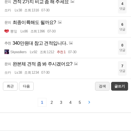
견적 2가지 비교 좀 해 주세요
문의
4
댓글
쏘카
Lv.38
조회 1316
07-30
최종이륙해도 될까요?
문의
6
댓글
뽕잎
Lv.86
조회 1396
07-30
340만원대 참고 견적입니다.
추천
0
댓글
Skywalkers
Lv.92
조회 1212
추천 1
07-30
완본체 견적 좀 봐 주시겠어요?
문의
7
댓글
쏘카
Lv.38
조회 1234
07-30
최근
다음
검색
글쓰기
1
2
3
4
5