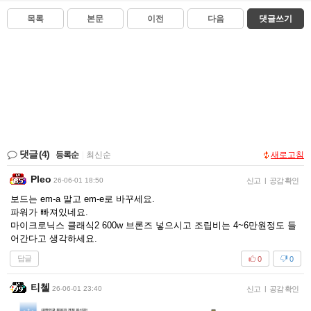
목록
본문
이전
다음
댓글쓰기
댓글
(4)
등록순
|
최신순
새로고침
Pleo
26-06-01 18:50
신고
|
공감 확인
보드는 em-a 말고 em-e로 바꾸세요.
파워가 빠져있네요.
마이크로닉스 클래식2 600w 브론즈 넣으시고 조립비는 4~6만원정도 들
어간다고 생각하세요.
답글
0
0
티첼
26-06-01 23:40
신고
|
공감 확인