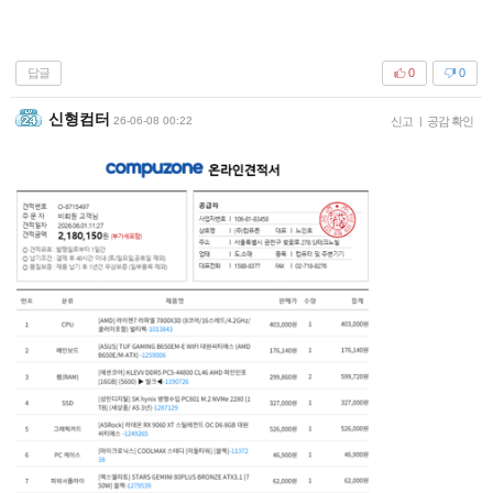
답글
0
0
신형컴터
26-06-08 00:22
신고
|
공감 확인