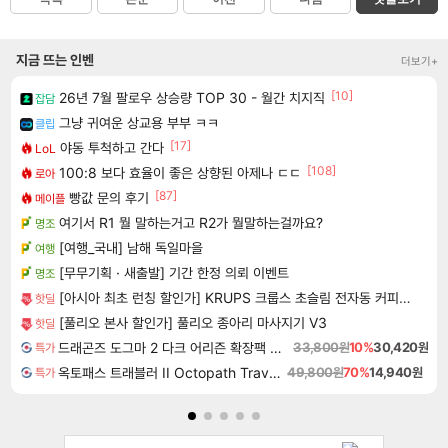
지금 뜨는 인벤
더보기+
[10]
26년 7월 팔로우 상승량 TOP 30 - 월간 치지직
잡담
그냥 귀여운 상교용 부부 ㅋㅋ
클립
[17]
야동 투척하고 간다
LoL
[108]
100:8 보다 효율이 좋은 상향된 아제나 ㄷㄷ
로아
[87]
빵값 문의 후기
메이플
여기서 R1 뭘 말하는거고 R2가 뭘말하는걸까요?
명조
[여행_국내] 남해 독일마을
여행
[무무기획 · 새출발] 기간 한정 의뢰 이벤트
명조
[아시아 최초 런칭 할인가] KRUPS 크룹스 초슬림 전자동 커피머신 SA4028K0
핫딜
[풀리오 본사 할인가] 풀리오 종아리 마사지기 V3
핫딜
드래곤즈 도그마 2 다크 어리즌 확장팩 예약구매 Dragon's Dogma 2 Dark Arisen Expansion DLC
33,800원
10%
30,420원
특가
옥토패스 트래블러 II Octopath Traveler II
49,800원
70%
14,940원
특가