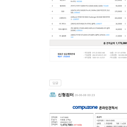
답글
신형컴터
26-06-08 00:23