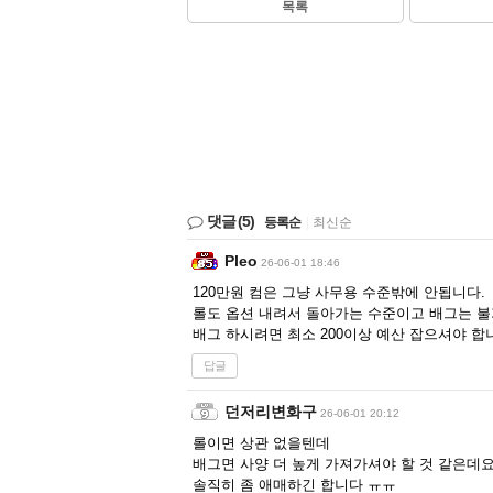
목록
댓글
(5)
등록순
|
최신순
Pleo
26-06-01 18:46
120만원 컴은 그냥 사무용 수준밖에 안됩니다.
롤도 옵션 내려서 돌아가는 수준이고 배그는 불
배그 하시려면 최소 200이상 예산 잡으셔야 합
답글
던저리변화구
26-06-01 20:12
롤이면 상관 없을텐데
배그면 사양 더 높게 가져가셔야 할 것 같은데요.
솔직히 좀 애매하긴 합니다 ㅠㅠ