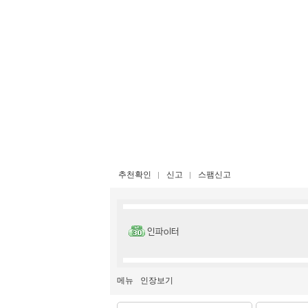
추천확인
신고
스팸신고
인파ol터
메뉴
인장보기