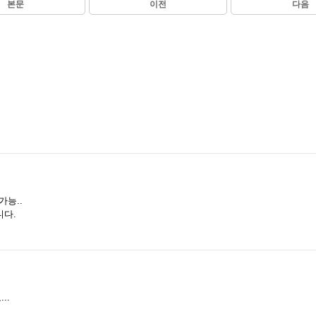
본문
이전
다음
가능..
니다.
..