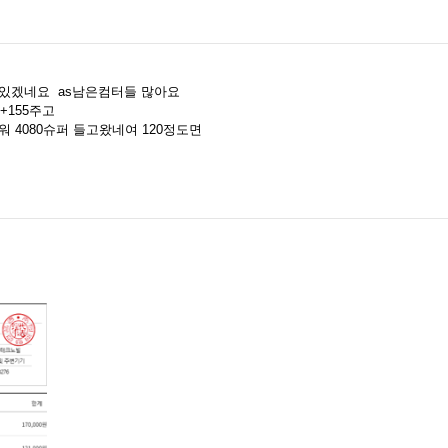
도있겠네요 as남은컴터들 많아요
 +155주고
50파워 4080슈퍼 들고왔네여 120정도면