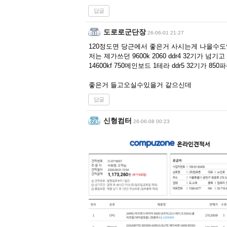
답글
도로로군단장
26-06-01 21:27
120정도면 당근에서 좋은거 사시는게 나을수
저는 제가쓰던 9600k 2060 ddr4 32기가 넘기고
14600kf 750메인보드 1테라 ddr5 32기가 8
좋은거 들고오실수있을거 같으신데
답글
신형컴터
26-06-08 00:23