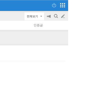
전체보기
공
검
글
지
색
인증글
on/off
쓰
기