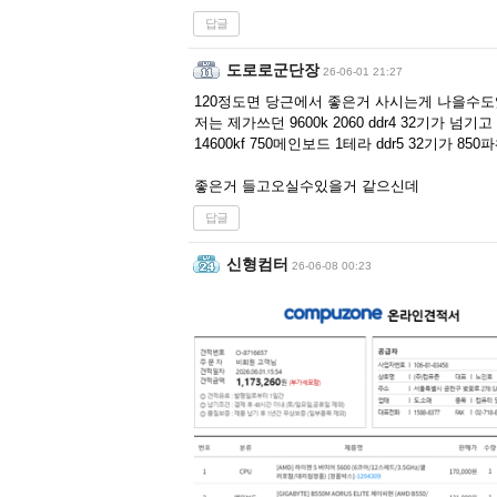
답글
도로로군단장
26-06-01 21:27
120정도면 당근에서 좋은거 사시는게 나을수
저는 제가쓰던 9600k 2060 ddr4 32기가 넘기고
14600kf 750메인보드 1테라 ddr5 32기가 8
좋은거 들고오실수있을거 같으신데
답글
신형컴터
26-06-08 00:23