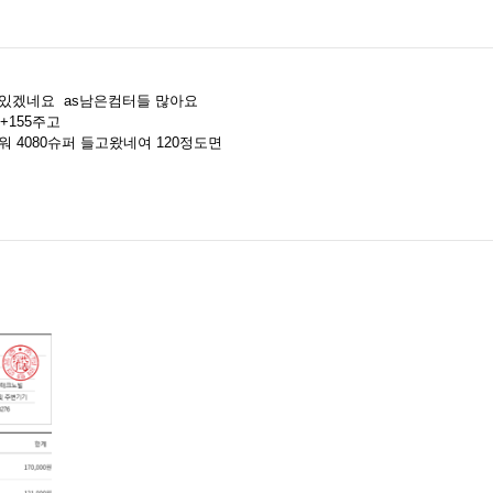
도있겠네요 as남은컴터들 많아요
 +155주고
50파워 4080슈퍼 들고왔네여 120정도면