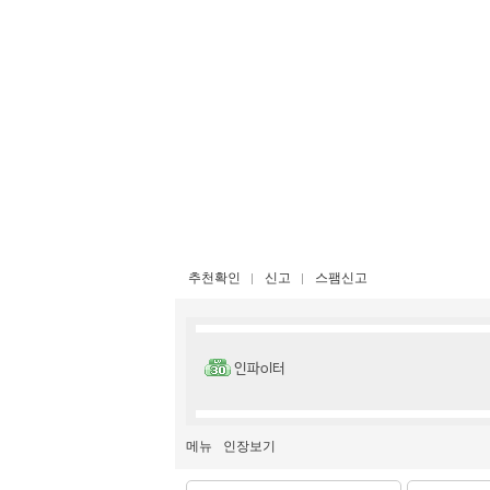
추천확인
신고
스팸신고
인파ol터
메뉴
인장보기