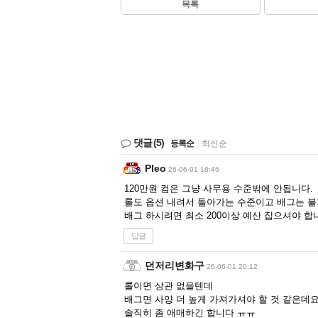
목록
댓글
(5)
등록순
|
최신순
Pleo
26-06-01 18:46
120만원 컴은 그냥 사무용 수준밖에 안됩니다.
롤도 옵션 내려서 돌아가는 수준이고 배그는 불
배그 하시려면 최소 200이상 예산 잡으셔야 합
답글
던저리변화구
26-06-01 20:12
롤이면 상관 없을텐데
배그면 사양 더 높게 가져가셔야 할 것 같은데요.
솔직히 좀 애매하긴 합니다 ㅠㅠ