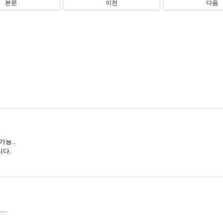
본문
이전
다음
가능..
니다.
..