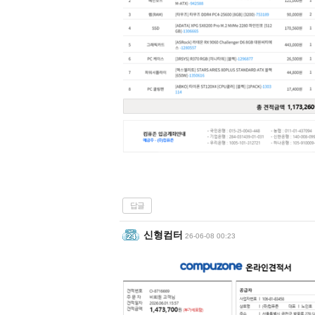
답글
신형컴터
26-06-08 00:23