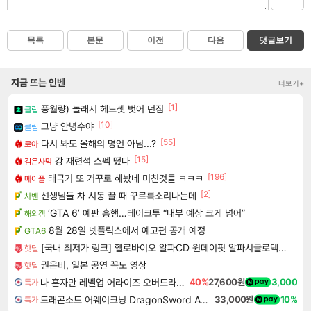
목록
본문
이전
다음
댓글보기
지금 뜨는 인벤
더보기+
[1]
풍월량) 놀래서 헤드셋 벗어 던짐
클립
[10]
그냥 안녕수야
클립
[55]
다시 봐도 올해의 명언 아님...?
로아
[15]
강 재련석 스펙 떴다
검은사막
[196]
태극기 또 거꾸로 해놨네 미친것들 ㅋㅋㅋ
메이플
[2]
선생님들 차 시동 끌 때 꾸르륵소리나는데
차벤
‘GTA 6’ 예판 흥행…테이크투 “내부 예상 크게 넘어”
해외겜
8월 28일 넷플릭스에서 예고편 공개 예정
GTA6
[국내 최저가 링크] 헬로바이오 알파CD 원데이핏 알파시글로덱스트린, 3g, 14포, 12개
핫딜
권은비, 일본 공연 꼭노 영상
핫딜
나 혼자만 레벨업 어라이즈 오버드라이브 Solo Leveling Arise
40%
27,600원
3,000
특가
드래곤소드 어웨이크닝 DragonSword Awakening
33,000원
10%
특가