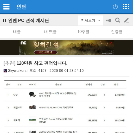
인벤
IT 인벤 PC 견적 게시판
전체보기
공
검
글
지
색
내글
내 댓글
10추글
인증글
on/off
쓰
기
[추천]
120만원 참고 견적입니다.
Skywalkers
조회:
4157
2026-06-01 23:54:10