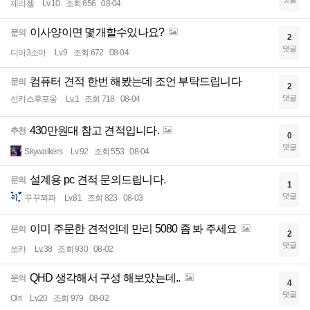
제리젤
Lv.10
조회 656
08-04
이사양이면 몇개할수있나요?
문의
2
댓글
디아3소마
Lv.9
조회 672
08-04
컴퓨터 견적 한번 해봤는데 조언 부탁드립니다
문의
2
댓글
선키스후포옹
Lv.1
조회 718
08-04
430만원대 참고 견적입니다.
추천
0
댓글
Skywalkers
Lv.92
조회 553
08-04
설계용 pc 견적 문의드립니다.
문의
1
댓글
꾸꾸꽈꽈
Lv.81
조회 823
08-03
이미 주문한 견적인데 만리 5080 좀 봐 주세요
문의
2
댓글
쏘카
Lv.38
조회 930
08-02
QHD 생각해서 구성 해보았는데..
문의
4
댓글
Olri
Lv.20
조회 979
08-02