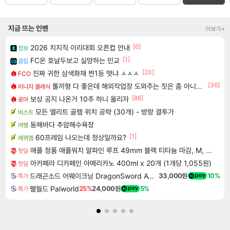
지금 뜨는 인벤
더보기+
[6]
2026 치지직 이리대회 오픈컵 안내
정보
[1]
FC온 호날두보고 실망하는 민교
클립
[20]
진짜 귀한 삼색화채 찐1등 떳냐 ㅅㅅㅅ
FCO
[36]
똘끼형 다 좋은데 해외작업장 도와주는 짓은 좀 아니지않냐?
리니지 클래식
[88]
보상 공지 나온거 10추 하니 올리자
로아
모든 엘리트 골렘 위치 공략 (30개) - 방랑 결투가
비스트
동해바다 추암해수욕장
여행
[1]
60프레임 나오는데 정상일까요?
레퀴엠
애플 정품 애플워치 알파인 루프 49mm 블랙 티타늄 마감, M, 라이트 블루
핫딜
아카페라 디카페인 아메리카노 400ml x 20개 (1개당 1,055원)
핫딜
드래곤소드 어웨이크닝 DragonSword Awakening
33,000원
10%
특가
팰월드 Palworld
25%
24,000원
5%
특가