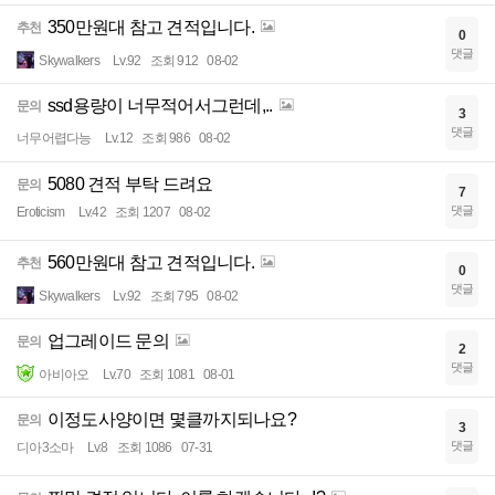
350만원대 참고 견적입니다.
추천
0
댓글
Skywalkers
Lv.92
조회 912
08-02
ssd용량이 너무적어서그런데,..
문의
3
댓글
너무어렵다능
Lv.12
조회 986
08-02
5080 견적 부탁 드려요
문의
7
댓글
Eroticism
Lv.42
조회 1207
08-02
560만원대 참고 견적입니다.
추천
0
댓글
Skywalkers
Lv.92
조회 795
08-02
업그레이드 문의
문의
2
댓글
아비아오
Lv.70
조회 1081
08-01
이정도사양이면 몇클까지되나요?
문의
3
댓글
디아3소마
Lv.8
조회 1086
07-31