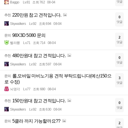
댓글
Baggo
Lv.81
조회 762
08-04
220만원 참고 견적입니다.
추천
0
댓글
Skywalkers
Lv.92
조회 694
08-04
98X3D 5080 문의
문의
2
댓글
삘라뽕
Lv.71
조회 714
08-04
480만원대 참고 견적입니다.
추천
0
댓글
Skywalkers
Lv.92
조회 597
08-04
롤,모바일 마비노기용 견적 부탁드립니다(예산150으
문의
3
로 수정)
댓글
뇌명각
Lv.77
조회 680
08-04
150만원대 참고 견적입니다.
추천
0
댓글
Skywalkers
Lv.92
조회 630
08-04
5클라 까지 가능할까요??
문의
2
댓글