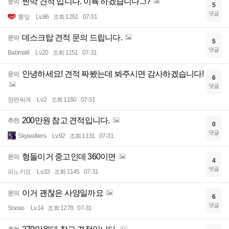
찐막 견적 입니다. 이륙 하겠습니다...!?
문의
5
댓글
뽕잎
Lv.86
조회 1261
07-31
데스크탑 견적 문의 드립니다.
문의
5
댓글
Babmalli
Lv.20
조회 1151
07-31
안녕하세요! 견적 짜봤는데 봐주시면 감사하겠습니다!
문의
6
댓글
장판싸게
Lv.2
조회 1160
07-31
200만원 참고 견적입니다.
추천
0
댓글
Skywalkers
Lv.92
조회 1131
07-31
형들이거 중고인데 360이면
문의
4
댓글
피노키요
Lv.33
조회 1145
07-31
이거 괜찮은 사양일까요
문의
6
댓글
Sisoso
Lv.14
조회 1278
07-31