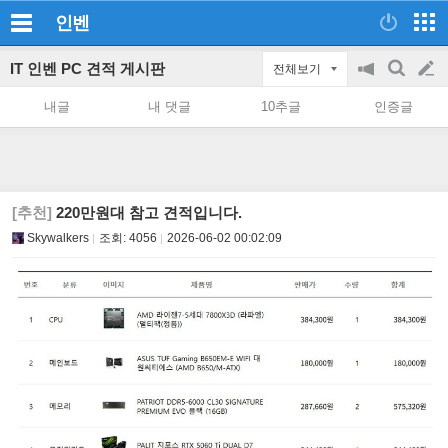
인벤
IT 인벤 PC 견적 게시판
전체보기
공
검
글
지
색
내글
내 댓글
10추글
인증글
on/off
쓰
기
[추천]
220만원대 참고 견적입니다.
Skywalkers
조회:
4056
2026-06-02 00:02:09