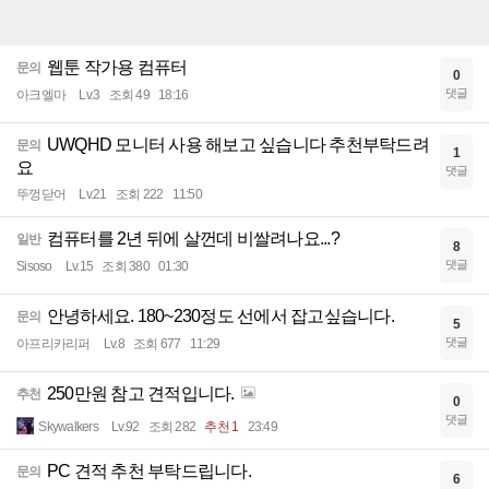
웹툰 작가용 컴퓨터
문의
0
댓글
아크엘마
Lv.3
조회 49
18:16
UWQHD 모니터 사용 해보고 싶습니다 추천부탁드려
문의
1
요
댓글
뚜껑닫어
Lv.21
조회 222
11:50
컴퓨터를 2년 뒤에 살껀데 비쌀려나요...?
일반
8
댓글
Sisoso
Lv.15
조회 380
01:30
안녕하세요. 180~230정도 선에서 잡고싶습니다.
문의
5
댓글
아프리카리퍼
Lv.8
조회 677
11:29
250만원 참고 견적입니다.
추천
0
댓글
Skywalkers
Lv.92
조회 282
추천 1
23:49
PC 견적 추천 부탁드립니다.
문의
6