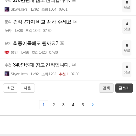
270만원대 참고 견적입니다.
추천
0
댓글
Skywalkers
Lv.92
조회 1004
08-01
견적 2가지 비교 좀 해 주세요
문의
4
댓글
쏘카
Lv.38
조회 1342
07-30
최종이륙해도 될까요?
문의
6
댓글
뽕잎
Lv.86
조회 1426
07-30
340만원대 참고 견적입니다.
추천
0
댓글
Skywalkers
Lv.92
조회 1232
추천 1
07-30
최근
다음
검색
글쓰기
1
2
3
4
5