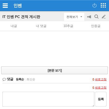
인벤
IT 인벤 PC 견적 게시판
전체보기
공
검
글
지
색
내글
내 댓글
10추글
인증글
on/off
쓰
기
[본문 보기]
댓글
등록순
|
최신순
새로고침
새로고침
등록