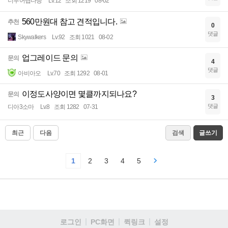
너무어렵다능
Lv.12
조회 1219
08-02
560만원대 참고 견적입니다.
추천
0
댓글
Skywalkers
Lv.92
조회 1021
08-02
업그레이드 문의
문의
4
댓글
아비아오
Lv.70
조회 1292
08-01
이정도사양이면 몇클까지되나요?
문의
3
댓글
디아3소마
Lv.8
조회 1282
07-31
최근
다음
검색
글쓰기
1
2
3
4
5
로그인
PC화면
퀵링크
설정