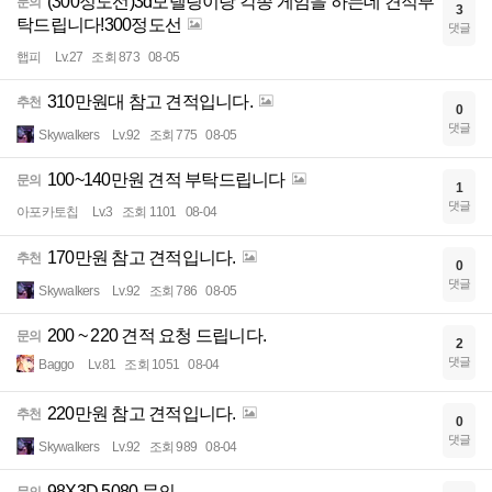
(300정도선)3d모델링이랑 각종 게임을 하는데 견적부
문의
3
탁드립니다!300정도선
댓글
햅피
Lv.27
조회 873
08-05
310만원대 참고 견적입니다.
추천
0
댓글
Skywalkers
Lv.92
조회 775
08-05
100~140만원 견적 부탁드립니다
문의
1
댓글
아포카토칩
Lv.3
조회 1101
08-04
170만원 참고 견적입니다.
추천
0
댓글
Skywalkers
Lv.92
조회 786
08-05
200 ~ 220 견적 요청 드립니다.
문의
2
댓글
Baggo
Lv.81
조회 1051
08-04
220만원 참고 견적입니다.
추천
0
댓글
Skywalkers
Lv.92
조회 989
08-04
98X3D 5080 문의
문의