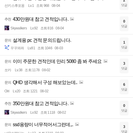
2
댓글
선키스후포옹
Lv.1
조회 968
08-04
430만원대 참고 견적입니다.
추천
0
댓글
Skywalkers
Lv.92
조회 816
08-04
설계용 pc 견적 문의드립니다.
문의
1
댓글
꾸꾸꽈꽈
Lv.81
조회 1046
08-03
이미 주문한 견적인데 만리 5080 좀 봐 주세요
문의
3
댓글
쏘카
Lv.38
조회 1178
08-02
QHD 생각해서 구성 해보았는데..
문의
6
댓글
Olri
Lv.20
조회 1221
08-02
350만원대 참고 견적입니다.
추천
0
댓글
Skywalkers
Lv.92
조회 1118
08-02
ssd용량이 너무적어서그런데,..
문의
3
댓글