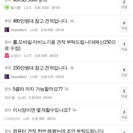
2
댓글
삘라뽕
Lv.71
조회 1020
08-04
480만원대 참고 견적입니다.
추천
0
댓글
Skywalkers
Lv.92
조회 868
08-04
롤,모바일 마비노기용 견적 부탁드립니다(예산150으
문의
3
로 수정)
댓글
뇌명각
Lv.77
조회 929
08-04
150만원대 참고 견적입니다.
추천
0
댓글
Skywalkers
Lv.92
조회 919
08-04
5클라 까지 가능할까요??
문의
2
댓글
제리젤
Lv.10
조회 893
08-04
이사양이면 몇개할수있나요?
문의
2
댓글
디아3소마
Lv.9
조회 908
08-04
컴퓨터 견적 한번 해봤는데 조언 부탁드립니다
문의