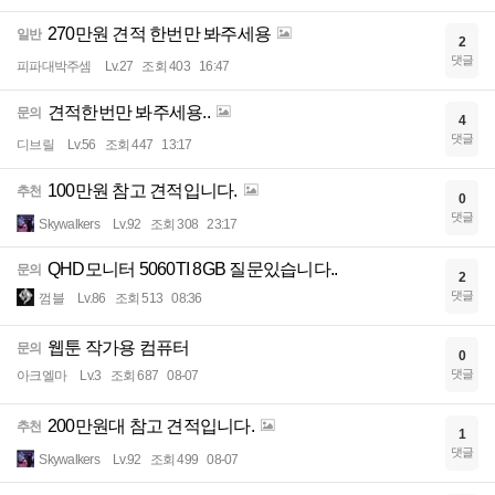
270만원 견적 한번만 봐주세용
일반
2
댓글
피파대박주셈
Lv.27
조회 403
16:47
견적한번만 봐주세용..
문의
4
댓글
디브릴
Lv.56
조회 447
13:17
100만원 참고 견적입니다.
추천
0
댓글
Skywalkers
Lv.92
조회 308
23:17
QHD모니터 5060TI 8GB 질문있습니다..
문의
2
댓글
껌블
Lv.86
조회 513
08:36
웹툰 작가용 컴퓨터
문의
0
댓글
아크엘마
Lv.3
조회 687
08-07
200만원대 참고 견적입니다.
추천
1
댓글
Skywalkers
Lv.92
조회 499
08-07