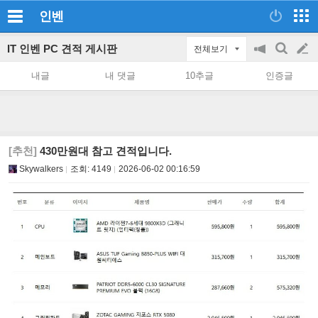
인벤
IT 인벤 PC 견적 게시판
전체보기
공
검
글
지
색
내글
내 댓글
10추글
인증글
on/off
쓰
기
[추천]
430만원대 참고 견적입니다.
Skywalkers
조회:
4149
2026-06-02 00:16:59