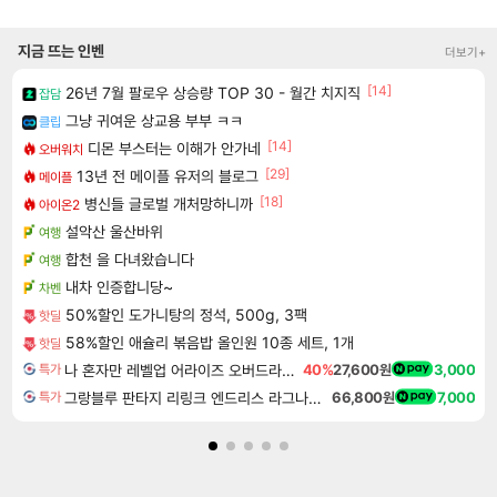
지금 뜨는 인벤
더보기+
[14]
26년 7월 팔로우 상승량 TOP 30 - 월간 치지직
잡담
그냥 귀여운 상교용 부부 ㅋㅋ
클립
[14]
디몬 부스터는 이해가 안가네
오버워치
[29]
13년 전 메이플 유저의 블로그
메이플
[18]
병신들 글로벌 개처망하니까
아이온2
설악산 울산바위
여행
합천 을 다녀왔습니다
여행
내차 인증합니당~
차벤
50%할인 도가니탕의 정석, 500g, 3팩
핫딜
58%할인 애슐리 볶음밥 올인원 10종 세트, 1개
핫딜
나 혼자만 레벨업 어라이즈 오버드라이브 Solo Leveling Arise
40%
27,600원
3,000
특가
그랑블루 판타지 리링크 엔드리스 라그나로크 Granblue Fantasy Relink Endless Ragnarok
66,800원
7,000
특가