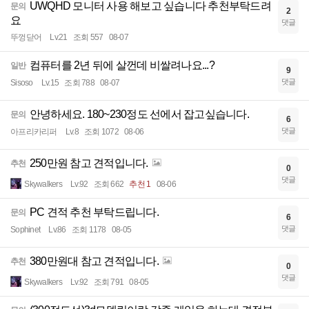
UWQHD 모니터 사용 해보고 싶습니다 추천부탁드려
문의
2
요
댓글
뚜껑닫어
Lv.21
조회 557
08-07
컴퓨터를 2년 뒤에 살껀데 비쌀려나요...?
일반
9
댓글
Sisoso
Lv.15
조회 788
08-07
안녕하세요. 180~230정도 선에서 잡고싶습니다.
문의
6
댓글
아프리카리퍼
Lv.8
조회 1072
08-06
250만원 참고 견적입니다.
추천
0
댓글
Skywalkers
Lv.92
조회 662
추천 1
08-06
PC 견적 추천 부탁드립니다.
문의
6
댓글
Sophinet
Lv.86
조회 1178
08-05
380만원대 참고 견적입니다.
추천
0
댓글
Skywalkers
Lv.92
조회 791
08-05