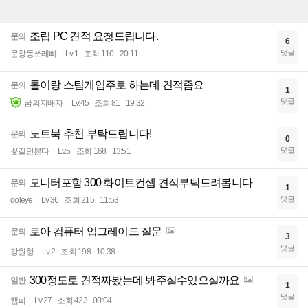
조립 PC 견적 요청드립니다.
문의
6
댓글
문창동쓰레빠
Lv.1
조회 110
20:11
롤이랑 스팀게임주로 하는데 견적좀요
문의
1
댓글
꿈의지배자
Lv.45
조회 81
19:32
노트북 추천 부탁드립니다!
문의
0
댓글
꽃길만본다
Lv.5
조회 168
13:51
모니터포함 300 화이트컨셉 견적부탁드려봅니다
문의
1
댓글
doleye
Lv.36
조회 215
11:53
로아 컴퓨터 업그레이드 질문
문의
3
댓글
강원형
Lv.2
조회 198
10:38
300정도로 견적짜봤는데 봐주실수있으실까요
일반
1
댓글
햅피
Lv.27
조회 423
00:04