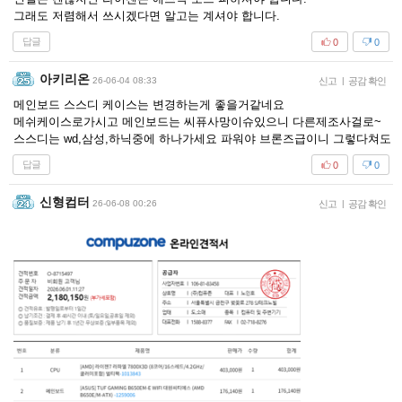
그래도 저렴해서 쓰시겠다면 알고는 계셔야 합니다.
답글
0
0
아키리온
26-06-04 08:33
신고
|
공감 확인
메인보드 스스디 케이스는 변경하는게 좋을거같네요
메쉬케이스로가시고 메인보드는 씨퓨사망이슈있으니 다른제조사걸로~
스스디는 wd,삼성,하닉중에 하나가세요 파워야 브론즈급이니 그렇다쳐도
답글
0
0
신형컴터
26-06-08 00:26
신고
|
공감 확인