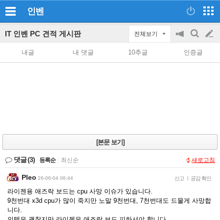
인벤
IT 인벤 PC 견적 게시판
전체보기
공
검
글
지
색
내글
내 댓글
10추글
인증글
on/off
쓰
기
[본문 보기]
댓글
(3)
등록순
|
최신순
새로고침
Pleo
26-06-04 06:44
신고
|
공감 확인
라이젠용 애즈락 보드는 cpu 사망 이슈가 있습니다.
9천번대 x3d cpu가 많이 죽지만 노말 9천번대, 7천번대도 드물게 사망합
니다.
인텔은 괜찮지만 라이젠은 애즈락 보드 피하셔야 합니다.