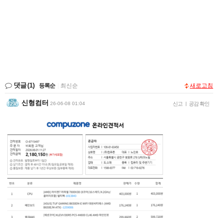
댓글
(1)
등록순
|
최신순
새로고침
신형컴터
26-06-08 01:04
신고
|
공감 확인