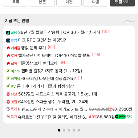
목록
본문
이전
다음
댓글보기
지금 뜨는 인벤
더보기+
[10]
26년 7월 팔로우 상승량 TOP 30 - 월간 치지직
잡담
마크 RPG 고민하는 이경민?
클립
[83]
빵값 문의 후기
메이플
[118]
벨가르딘 나이트메어 TOP 10 직업별 분포
로아
[94]
퍼클영상 보다 현타오네
로아
챕터별 길찾기/지도 공략 (1 ~ 12장)
비스트
[1]
60프레임 나오는데 정상일까요?
레퀴엠
툼레이더 레가시 퍼즐과 함정 영상
PV
58%할인 셰프초이스 제육 불고기, 1.5kg, 1개
핫딜
64%할인 스파클 생수, 무라벨, 2L, 24개
핫딜
닌텐도 스위치 2 본체 + 마리오 카트 월드 + 포켓몬 포코피아 번들
834,000원
2%
817,320원
특가
슈퍼로봇대전 Y 디지털 얼티밋 에디션 Super Robot Wars Y Digital Ultimate Edition
40%
89,880원
5%
특가