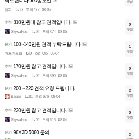
탁드립니다!300정도선
댓글
햅피
Lv.27
조회 487
08-05
310만원대 참고 견적입니다.
추천
0
댓글
Skywalkers
Lv.92
조회 374
08-05
100~140만원 견적 부탁드립니다
문의
1
댓글
아포카토칩
Lv.3
조회 695
08-04
170만원 참고 견적입니다.
추천
0
댓글
Skywalkers
Lv.92
조회 399
08-05
200 ~ 220 견적 요청 드립니다.
문의
2
댓글
Baggo
Lv.81
조회 676
08-04
220만원 참고 견적입니다.
추천
0
댓글
Skywalkers
Lv.92
조회 615
08-04
98X3D 5080 문의
문의
2