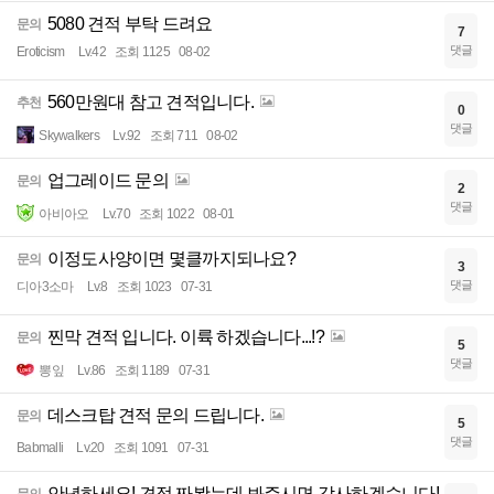
5080 견적 부탁 드려요
문의
7
댓글
Eroticism
Lv.42
조회 1125
08-02
560만원대 참고 견적입니다.
추천
0
댓글
Skywalkers
Lv.92
조회 711
08-02
업그레이드 문의
문의
2
댓글
아비아오
Lv.70
조회 1022
08-01
이정도사양이면 몇클까지되나요?
문의
3
댓글
디아3소마
Lv.8
조회 1023
07-31
찐막 견적 입니다. 이륙 하겠습니다...!?
문의
5
댓글
뽕잎
Lv.86
조회 1189
07-31
데스크탑 견적 문의 드립니다.
문의
5
댓글
Babmalli
Lv.20
조회 1091
07-31
안녕하세요! 견적 짜봤는데 봐주시면 감사하겠습니다!
문의