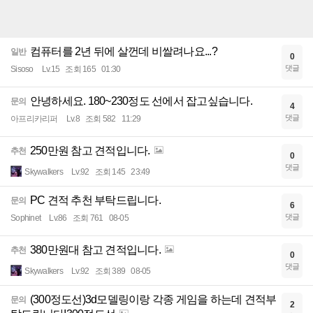
컴퓨터를 2년 뒤에 살껀데 비쌀려나요...?
일반
0
댓글
Sisoso
Lv.15
조회 165
01:30
안녕하세요. 180~230정도 선에서 잡고싶습니다.
문의
4
댓글
아프리카리퍼
Lv.8
조회 582
11:29
250만원 참고 견적입니다.
추천
0
댓글
Skywalkers
Lv.92
조회 145
23:49
PC 견적 추천 부탁드립니다.
문의
6
댓글
Sophinet
Lv.86
조회 761
08-05
380만원대 참고 견적입니다.
추천
0
댓글
Skywalkers
Lv.92
조회 389
08-05
(300정도선)3d모델링이랑 각종 게임을 하는데 견적부
문의
2