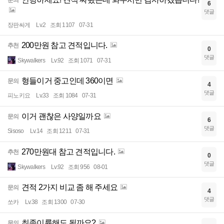
6
댓글
장판싸게
Lv.2
조회 1107
07-31
200만원 참고 견적입니다.
추천
0
댓글
Skywalkers
Lv.92
조회 1071
07-31
형들이거 중고인데 360이면
문의
4
댓글
피노키요
Lv.33
조회 1084
07-31
이거 괜찮은 사양일까요
문의
6
댓글
Sisoso
Lv.14
조회 1211
07-31
270만원대 참고 견적입니다.
추천
0
댓글
Skywalkers
Lv.92
조회 956
08-01
견적 2가지 비교 좀 해 주세요
문의
4
댓글
쏘카
Lv.38
조회 1300
07-30
최종이륙해도 될까요?
문의