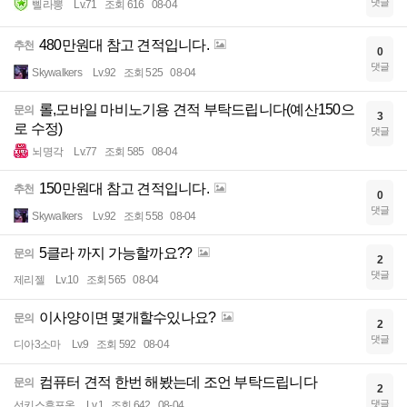
댓글
삘라뽕
Lv.71
조회 616
08-04
480만원대 참고 견적입니다.
추천
0
댓글
Skywalkers
Lv.92
조회 525
08-04
롤,모바일 마비노기용 견적 부탁드립니다(예산150으
문의
3
로 수정)
댓글
뇌명각
Lv.77
조회 585
08-04
150만원대 참고 견적입니다.
추천
0
댓글
Skywalkers
Lv.92
조회 558
08-04
5클라 까지 가능할까요??
문의
2
댓글
제리젤
Lv.10
조회 565
08-04
이사양이면 몇개할수있나요?
문의
2
댓글
디아3소마
Lv.9
조회 592
08-04
컴퓨터 견적 한번 해봤는데 조언 부탁드립니다
문의
2
댓글
선키스후포옹
Lv.1
조회 642
08-04