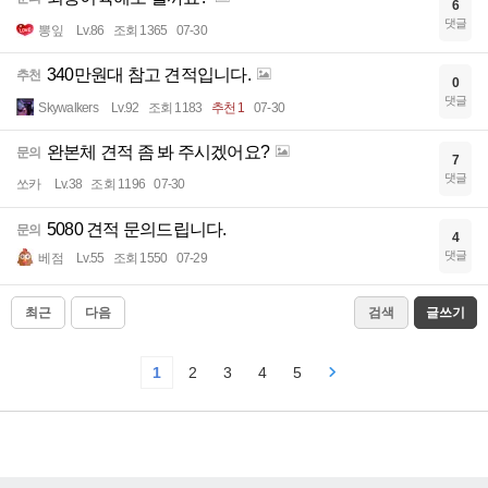
6
댓글
뽕잎
Lv.86
조회 1365
07-30
340만원대 참고 견적입니다.
추천
0
댓글
Skywalkers
Lv.92
조회 1183
추천 1
07-30
완본체 견적 좀 봐 주시겠어요?
문의
7
댓글
쏘카
Lv.38
조회 1196
07-30
5080 견적 문의드립니다.
문의
4
댓글
베점
Lv.55
조회 1550
07-29
최근
다음
검색
글쓰기
1
2
3
4
5