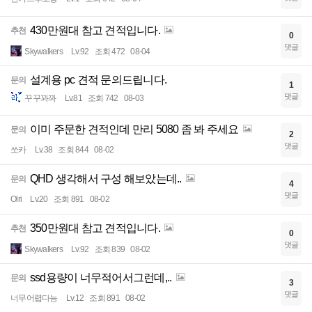
430만원대 참고 견적입니다.
추천
0
댓글
Skywalkers
Lv.92
조회 472
08-04
설계용 pc 견적 문의드립니다.
문의
1
댓글
꾸꾸꽈꽈
Lv.81
조회 742
08-03
이미 주문한 견적인데 만리 5080 좀 봐 주세요
문의
2
댓글
쏘카
Lv.38
조회 844
08-02
QHD 생각해서 구성 해보았는데..
문의
4
댓글
Olri
Lv.20
조회 891
08-02
350만원대 참고 견적입니다.
추천
0
댓글
Skywalkers
Lv.92
조회 839
08-02
ssd용량이 너무적어서그런데,..
문의
3
댓글
너무어렵다능
Lv.12
조회 891
08-02