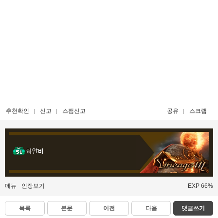
추천확인
신고
스팸신고
공유
스크랩
하얀비
메뉴
인장보기
EXP 66%
목록
본문
이전
다음
댓글쓰기