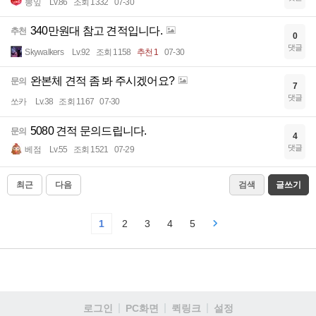
뽕잎
Lv.86
조회 1332
07-30
340만원대 참고 견적입니다.
추천
0
댓글
Skywalkers
Lv.92
조회 1158
추천 1
07-30
완본체 견적 좀 봐 주시겠어요?
문의
7
댓글
쏘카
Lv.38
조회 1167
07-30
5080 견적 문의드립니다.
문의
4
댓글
베점
Lv.55
조회 1521
07-29
최근
다음
검색
글쓰기
1
2
3
4
5
로그인
PC화면
퀵링크
설정