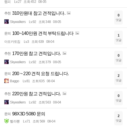
햅피
Lv.27
조회 452
08-05
310만원대 참고 견적입니다.
추천
0
댓글
Skywalkers
Lv.92
조회 348
08-05
100~140만원 견적 부탁드립니다
문의
1
댓글
아포카토칩
Lv.3
조회 639
08-04
170만원 참고 견적입니다.
추천
0
댓글
Skywalkers
Lv.92
조회 379
08-05
200 ~ 220 견적 요청 드립니다.
문의
2
댓글
Baggo
Lv.81
조회 635
08-04
220만원 참고 견적입니다.
추천
0
댓글
Skywalkers
Lv.92
조회 563
08-04
98X3D 5080 문의
문의
2
댓글
삘라뽕
Lv.71
조회 569
08-04