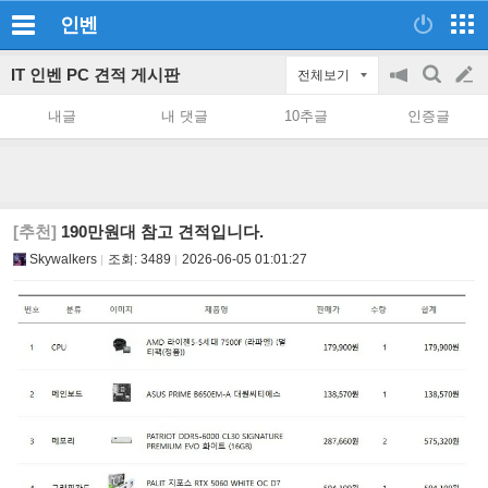
인벤
IT 인벤 PC 견적 게시판
전체보기
공
검
글
지
색
내글
내 댓글
10추글
인증글
on/off
쓰
기
[추천]
190만원대 참고 견적입니다.
Skywalkers
조회:
3489
2026-06-05 01:01:27