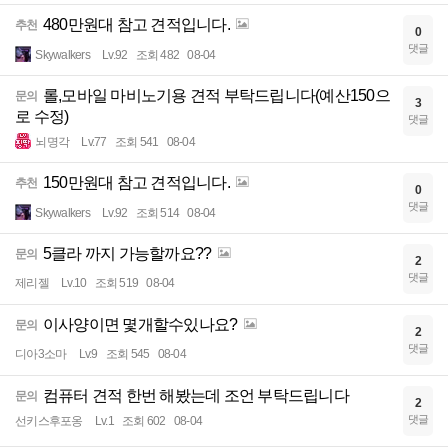
480만원대 참고 견적입니다.
추천
0
댓글
Skywalkers
Lv.92
조회 482
08-04
롤,모바일 마비노기용 견적 부탁드립니다(예산150으
문의
3
로 수정)
댓글
뇌명각
Lv.77
조회 541
08-04
150만원대 참고 견적입니다.
추천
0
댓글
Skywalkers
Lv.92
조회 514
08-04
5클라 까지 가능할까요??
문의
2
댓글
제리젤
Lv.10
조회 519
08-04
이사양이면 몇개할수있나요?
문의
2
댓글
디아3소마
Lv.9
조회 545
08-04
컴퓨터 견적 한번 해봤는데 조언 부탁드립니다
문의
2
댓글
선키스후포옹
Lv.1
조회 602
08-04