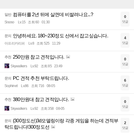
컴퓨터를 2년 뒤에 살껀데 비쌀려나요...?
일반
0
댓글
Sisoso
Lv.15
조회 60
01:30
안녕하세요. 180~230정도 선에서 잡고싶습니다.
문의
4
댓글
아프리카리퍼
Lv.8
조회 525
11:29
250만원 참고 견적입니다.
추천
0
댓글
Skywalkers
Lv.92
조회 85
23:49
PC 견적 추천 부탁드립니다.
문의
6
댓글
Sophinet
Lv.86
조회 716
08-05
380만원대 참고 견적입니다.
추천
0
댓글
Skywalkers
Lv.92
조회 358
08-05
(300정도선)3d모델링이랑 각종 게임을 하는데 견적부
문의
2
탁드립니다!300정도선
댓글