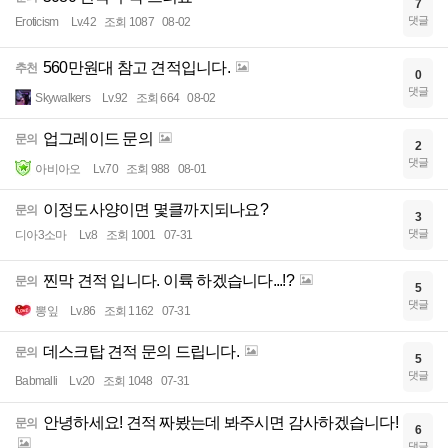
7
댓글
Eroticism
Lv.42
조회 1087
08-02
560만원대 참고 견적입니다.
추천
0
댓글
Skywalkers
Lv.92
조회 664
08-02
업그레이드 문의
문의
2
댓글
아비아오
Lv.70
조회 988
08-01
이정도사양이면 몇클까지되나요?
문의
3
댓글
디아3소마
Lv.8
조회 1001
07-31
찐막 견적 입니다. 이륙 하겠습니다...!?
문의
5
댓글
뽕잎
Lv.86
조회 1162
07-31
데스크탑 견적 문의 드립니다.
문의
5
댓글
Babmalli
Lv.20
조회 1048
07-31
안녕하세요! 견적 짜봤는데 봐주시면 감사하겠습니다!
문의
6
댓글