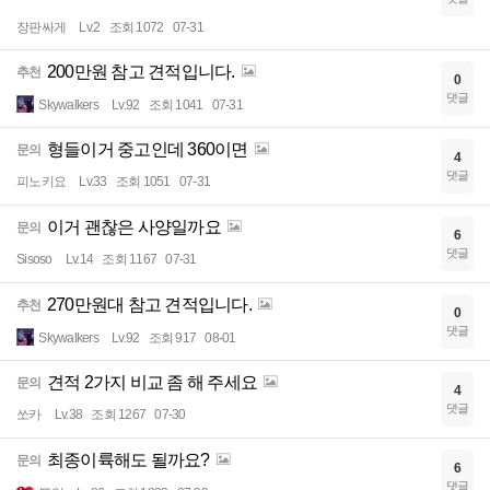
장판싸게
Lv.2
조회 1072
07-31
200만원 참고 견적입니다.
추천
0
댓글
Skywalkers
Lv.92
조회 1041
07-31
형들이거 중고인데 360이면
문의
4
댓글
피노키요
Lv.33
조회 1051
07-31
이거 괜찮은 사양일까요
문의
6
댓글
Sisoso
Lv.14
조회 1167
07-31
270만원대 참고 견적입니다.
추천
0
댓글
Skywalkers
Lv.92
조회 917
08-01
견적 2가지 비교 좀 해 주세요
문의
4
댓글
쏘카
Lv.38
조회 1267
07-30
최종이륙해도 될까요?
문의
6
댓글