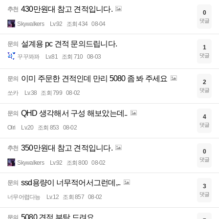
430만원대 참고 견적입니다.
추천
0
댓글
Skywalkers
Lv.92
조회 434
08-04
설계용 pc 견적 문의드립니다.
문의
1
댓글
꾸꾸꽈꽈
Lv.81
조회 710
08-03
이미 주문한 견적인데 만리 5080 좀 봐 주세요
문의
2
댓글
쏘카
Lv.38
조회 799
08-02
QHD 생각해서 구성 해보았는데..
문의
4
댓글
Olri
Lv.20
조회 853
08-02
350만원대 참고 견적입니다.
추천
0
댓글
Skywalkers
Lv.92
조회 800
08-02
ssd용량이 너무적어서그런데,..
문의
3
댓글
너무어렵다능
Lv.12
조회 857
08-02
5080 견적 부탁 드려요
문의