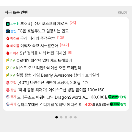
지금 뜨는 인벤
더보기+
[25]
초ㅇㅎ) 수녀 코스프레 제로투
ㅗㅜㅑ
FC온 호날두보고 실망하는 민교
클립
[135]
우리 나라의 주적은??
메이플
[347]
이적자 숙코 시ㅡ발련아
메이플
[6]
Ssf 정의를 내려 버린 디시인
디아4
슈로대Y 확장팩 업데이트 트레일러
PV
비스트 오브 리인카네이션 오픈 트레일러
PV
힐링 탐험 게임 Bearly Awesome 챕터 1 트레일러
PV
[40%] 다원수산 맥반석 오징어, 200g, 1개
핫딜
[국내 공동 최저가] 아이스오션 냉감 홑이불 100x150
핫딜
드래곤소드 어웨이크닝 DragonSword Awakening
33,000원
10%
특가
슈퍼로봇대전 Y 디지털 얼티밋 에디션 Super Robot Wars Y Digital Ultimate Edition
40%
89,880원
5%
특가