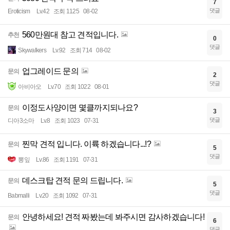
7
댓글
Eroticism
Lv.42
조회 1125
08-02
560만원대 참고 견적입니다.
추천
0
댓글
Skywalkers
Lv.92
조회 714
08-02
업그레이드 문의
문의
2
댓글
아비아오
Lv.70
조회 1022
08-01
이정도사양이면 몇클까지되나요?
문의
3
댓글
디아3소마
Lv.8
조회 1023
07-31
찐막 견적 입니다. 이륙 하겠습니다...!?
문의
5
댓글
뽕잎
Lv.86
조회 1191
07-31
데스크탑 견적 문의 드립니다.
문의
5
댓글
Babmalli
Lv.20
조회 1092
07-31
안녕하세요! 견적 짜봤는데 봐주시면 감사하겠습니다!
문의
6
댓글