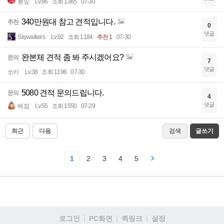
뽕잎
Lv.86
조회 1365
07-30
340만원대 참고 견적입니다.
추천
0
댓글
Skywalkers
Lv.92
조회 1184
추천 1
07-30
완본체 견적 좀 봐 주시겠어요?
문의
7
댓글
쏘카
Lv.38
조회 1196
07-30
5080 견적 문의드립니다.
문의
4
댓글
베점
Lv.55
조회 1550
07-29
최근
다음
검색
글쓰기
1
2
3
4
5
로그인
PC화면
퀵링크
설정