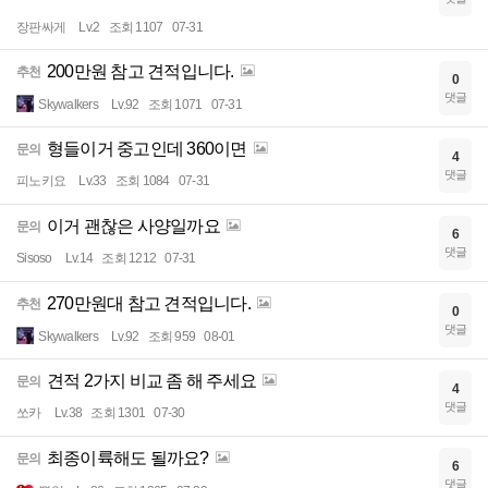
장판싸게
Lv.2
조회 1107
07-31
200만원 참고 견적입니다.
추천
0
댓글
Skywalkers
Lv.92
조회 1071
07-31
형들이거 중고인데 360이면
문의
4
댓글
피노키요
Lv.33
조회 1084
07-31
이거 괜찮은 사양일까요
문의
6
댓글
Sisoso
Lv.14
조회 1212
07-31
270만원대 참고 견적입니다.
추천
0
댓글
Skywalkers
Lv.92
조회 959
08-01
견적 2가지 비교 좀 해 주세요
문의
4
댓글
쏘카
Lv.38
조회 1301
07-30
최종이륙해도 될까요?
문의
6
댓글