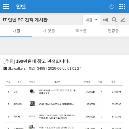
인벤
IT 인벤 PC 견적 게시판
내글
공
검
글
지
색
내글
내 댓글
10추글
인증글
on/off
쓰
기
[추천]
190만원대 참고 견적입니다.
Skywalkers
조회:
3498
2026-06-05 01:01:27