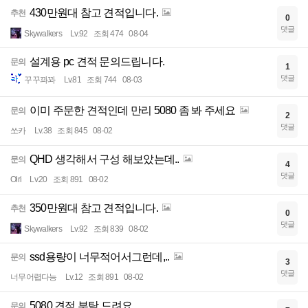
430만원대 참고 견적입니다.
추천
0
댓글
Skywalkers
Lv.92
조회 474
08-04
설계용 pc 견적 문의드립니다.
문의
1
댓글
꾸꾸꽈꽈
Lv.81
조회 744
08-03
이미 주문한 견적인데 만리 5080 좀 봐 주세요
문의
2
댓글
쏘카
Lv.38
조회 845
08-02
QHD 생각해서 구성 해보았는데..
문의
4
댓글
Olri
Lv.20
조회 891
08-02
350만원대 참고 견적입니다.
추천
0
댓글
Skywalkers
Lv.92
조회 839
08-02
ssd용량이 너무적어서그런데,..
문의
3
댓글
너무어렵다능
Lv.12
조회 891
08-02
5080 견적 부탁 드려요
문의