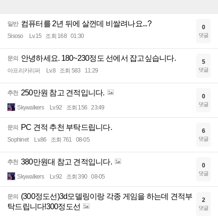
컴퓨터를 2년 뒤에 살껀데 비쌀려나요...?
일반
0
댓글
Sisoso
Lv.15
조회 168
01:30
안녕하세요. 180~230정도 선에서 잡고싶습니다.
문의
5
댓글
아프리카리퍼
Lv.8
조회 583
11:29
250만원 참고 견적입니다.
추천
0
댓글
Skywalkers
Lv.92
조회 156
23:49
PC 견적 추천 부탁드립니다.
문의
6
댓글
Sophinet
Lv.86
조회 761
08-05
380만원대 참고 견적입니다.
추천
0
댓글
Skywalkers
Lv.92
조회 390
08-05
(300정도선)3d모델링이랑 각종 게임을 하는데 견적부
문의
2
탁드립니다!300정도선
댓글