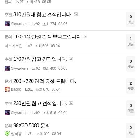
햅피
Lv.27
조회 488
08-05
310만원대 참고 견적입니다.
추천
0
댓글
Skywalkers
Lv.92
조회 374
08-05
100~140만원 견적 부탁드립니다
문의
1
댓글
아포카토칩
Lv.3
조회 696
08-04
170만원 참고 견적입니다.
추천
0
댓글
Skywalkers
Lv.92
조회 400
08-05
200 ~ 220 견적 요청 드립니다.
문의
2
댓글
Baggo
Lv.81
조회 676
08-04
220만원 참고 견적입니다.
추천
0
댓글
Skywalkers
Lv.92
조회 616
08-04
98X3D 5080 문의
문의
2
댓글
삘라뽕
Lv.71
조회 616
08-04