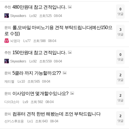
480만원대 참고 견적입니다.
추천
0
댓글
Skywalkers
Lv.92
조회 525
08-04
롤,모바일 마비노기용 견적 부탁드립니다(예산150으
문의
3
로 수정)
댓글
뇌명각
Lv.77
조회 588
08-04
150만원대 참고 견적입니다.
추천
0
댓글
Skywalkers
Lv.92
조회 559
08-04
5클라 까지 가능할까요??
문의
2
댓글
제리젤
Lv.10
조회 565
08-04
이사양이면 몇개할수있나요?
문의
2
댓글
디아3소마
Lv.9
조회 592
08-04
컴퓨터 견적 한번 해봤는데 조언 부탁드립니다
문의
2
댓글
선키스후포옹
Lv.1
조회 643
08-04