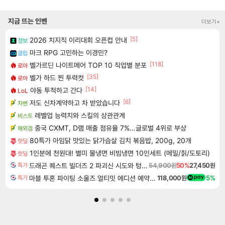
지금 뜨는 인벤
더보기+
[5]
2026 치지직 이리대회 오픈컵 안내
정보
마크 RPG 고민하는 이경민?
클립
[118]
벨가르딘 나이트메어 TOP 10 직업별 분포
로아
[35]
벨가 하드 찐 투력컷
로아
[14]
야동 투척하고 간다
LoL
[6]
저도 신차계약하고 차 받았습니다
차벤
레벨업 능력치와 스킬의 상관관계
비스트
중국 CXMT, D램 매출 점유율 7%…글로벌 4위로 부상
해외겜
80특가 아임닭 맛있는 닭가슴살 김치 볶음밥, 200g, 20개
핫딜
1인분에 천원대! 별미 물냉면 비빔냉면 10인세트 (메밀/칡/도토리)
핫딜
드래곤 퀘스트 빌더즈 2 파괴신 시도와 텅 빈 섬 Dragon Quest Builders 2
54,900원
50%
27,450원
특가
마블 투혼 파이팅 소울즈 얼티밋 에디션 예약구매 MARVEL Tokon Fighting Souls Ultimate Edition Pre-Purchase
118,000원
5%
특가