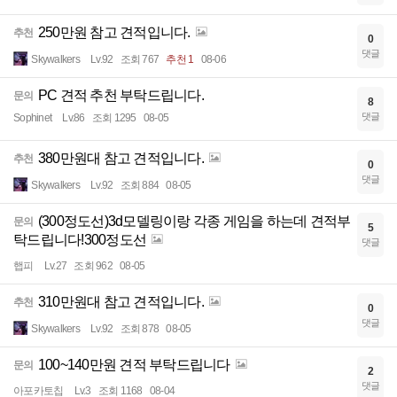
250만원 참고 견적입니다.
추천
0
댓글
Skywalkers
Lv.92
조회 767
추천 1
08-06
PC 견적 추천 부탁드립니다.
문의
8
댓글
Sophinet
Lv.86
조회 1295
08-05
380만원대 참고 견적입니다.
추천
0
댓글
Skywalkers
Lv.92
조회 884
08-05
(300정도선)3d모델링이랑 각종 게임을 하는데 견적부
문의
5
탁드립니다!300정도선
댓글
햅피
Lv.27
조회 962
08-05
310만원대 참고 견적입니다.
추천
0
댓글
Skywalkers
Lv.92
조회 878
08-05
100~140만원 견적 부탁드립니다
문의
2
댓글
아포카토칩
Lv.3
조회 1168
08-04