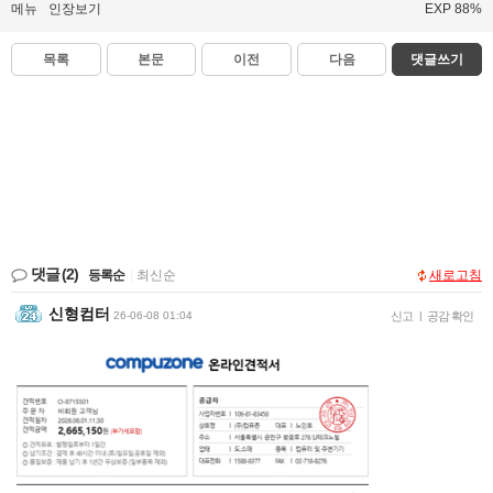
메뉴
인장보기
EXP 88%
목록
본문
이전
다음
댓글쓰기
댓글
(2)
등록순
|
최신순
새로고침
신형컴터
26-06-08 01:04
신고
|
공감 확인