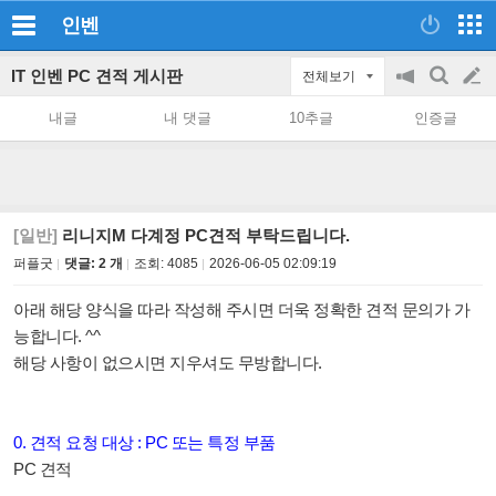
인벤
IT 인벤 PC 견적 게시판
전체보기
공
검
글
지
색
내글
내 댓글
10추글
인증글
on/off
쓰
기
[일반]
리니지M 다계정 PC견적 부탁드립니다.
퍼플굿
댓글: 2 개
조회:
4085
2026-06-05 02:09:19
아래 해당 양식을 따라 작성해 주시면 더욱 정확한 견적 문의가 가
능합니다. ^^
해당 사항이 없으시면 지우셔도 무방합니다.
0. 견적 요청 대상 : PC 또는 특정 부품
PC 견적