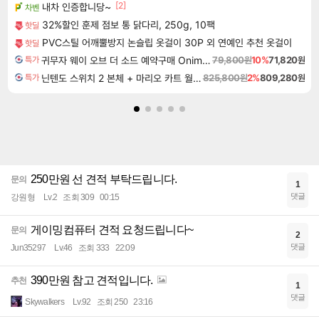
[2]
내차 인증합니당~
차벤
32%할인 훈제 점보 통 닭다리, 250g, 10팩
핫딜
PVC스틸 어깨뿔방지 논슬립 옷걸이 30P 외 연예인 추천 옷걸이
핫딜
귀무자 웨이 오브 더 소드 예약구매 Onimusha Way of the Sword
79,800원
10%
71,820원
특가
닌텐도 스위치 2 본체 + 마리오 카트 월드 + 포켓몬스터 레전드 ZA 닌텐도 스위치 2 에디션 번들
825,800원
2%
809,280원
특가
250만원 선 견적 부탁드립니다.
문의
1
댓글
강원형
Lv.2
조회 309
00:15
게이밍컴퓨터 견적 요청드립니다~
문의
2
댓글
Jun35297
Lv.46
조회 333
22:09
390만원 참고 견적입니다.
추천
1
댓글
Skywalkers
Lv.92
조회 250
23:16