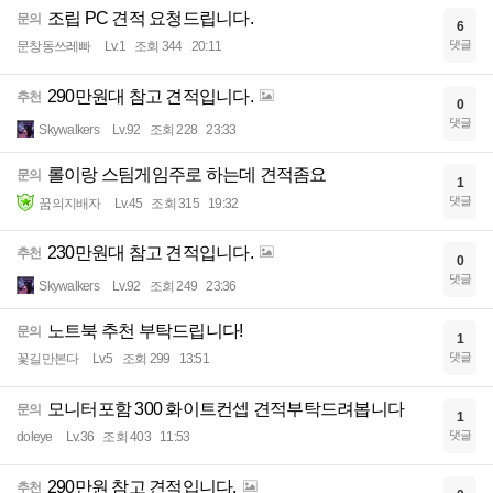
조립 PC 견적 요청드립니다.
문의
6
댓글
문창동쓰레빠
Lv.1
조회 344
20:11
290만원대 참고 견적입니다.
추천
0
댓글
Skywalkers
Lv.92
조회 228
23:33
롤이랑 스팀게임주로 하는데 견적좀요
문의
1
댓글
꿈의지배자
Lv.45
조회 315
19:32
230만원대 참고 견적입니다.
추천
0
댓글
Skywalkers
Lv.92
조회 249
23:36
노트북 추천 부탁드립니다!
문의
1
댓글
꽃길만본다
Lv.5
조회 299
13:51
모니터포함 300 화이트컨셉 견적부탁드려봅니다
문의
1
댓글
doleye
Lv.36
조회 403
11:53
290만원 참고 견적입니다.
추천