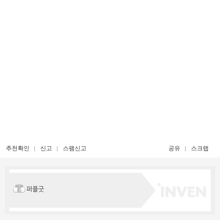
추천확인
신고
스팸신고
공유
스크랩
퍼플굿