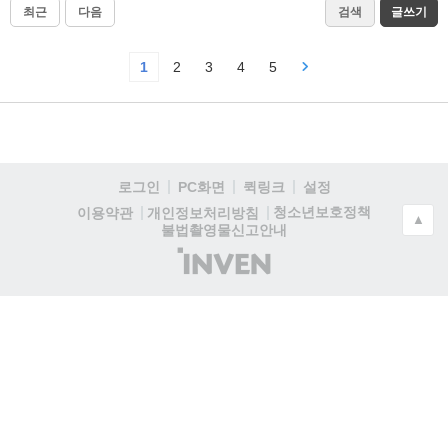
최근
다음
검색
글쓰기
1
2
3
4
5
로그인
PC화면
퀵링크
설정
청소년보호정책
이용약관
개인정보처리방침
▲
불법촬영물신고안내
(주)
인
벤