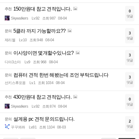
150만원대 참고 견적입니다.
추천
0
댓글
Skywalkers
Lv.92
조회 987
08-04
5클라 까지 가능할까요??
문의
3
댓글
제리젤
Lv.10
조회 948
08-04
이사양이면 몇개할수있나요?
문의
3
댓글
디아3소마
Lv.9
조회 968
08-04
컴퓨터 견적 한번 해봤는데 조언 부탁드립니다
문의
3
댓글
선키스후포옹
Lv.1
조회 1034
08-04
430만원대 참고 견적입니다.
추천
0
댓글
Skywalkers
Lv.92
조회 874
08-04
설계용 pc 견적 문의드립니다.
문의
2
댓글
꾸꾸꽈꽈
Lv.81
조회 1104
08-03