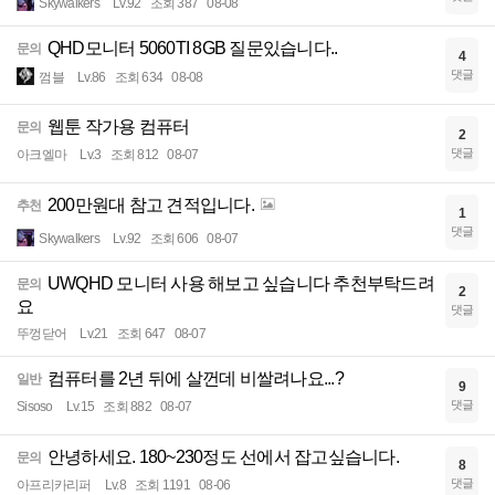
Skywalkers
Lv.92
조회 387
08-08
QHD모니터 5060TI 8GB 질문있습니다..
문의
4
댓글
껌블
Lv.86
조회 634
08-08
웹툰 작가용 컴퓨터
문의
2
댓글
아크엘마
Lv.3
조회 812
08-07
200만원대 참고 견적입니다.
추천
1
댓글
Skywalkers
Lv.92
조회 606
08-07
UWQHD 모니터 사용 해보고 싶습니다 추천부탁드려
문의
2
요
댓글
뚜껑닫어
Lv.21
조회 647
08-07
컴퓨터를 2년 뒤에 살껀데 비쌀려나요...?
일반
9
댓글
Sisoso
Lv.15
조회 882
08-07
안녕하세요. 180~230정도 선에서 잡고싶습니다.
문의
8
댓글
아프리카리퍼
Lv.8
조회 1191
08-06