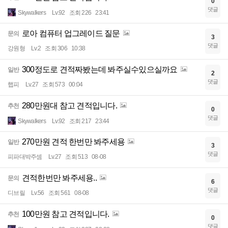
0
댓글
Skywalkers
Lv.92
조회 226
23:41
로아 컴퓨터 업그레이드 질문
문의
3
댓글
강원형
Lv.2
조회 306
10:38
300정도로 견적짜봤는데 봐주실수있으실까요
일반
2
댓글
햅피
Lv.27
조회 573
00:04
280만원대 참고 견적입니다.
추천
0
댓글
Skywalkers
Lv.92
조회 217
23:44
270만원 견적 한번만 봐주세용
일반
3
댓글
피파대박주셈
Lv.27
조회 513
08-08
견적한번만 봐주세용..
문의
6
댓글
디브릴
Lv.56
조회 561
08-08
100만원 참고 견적입니다.
추천
0
댓글