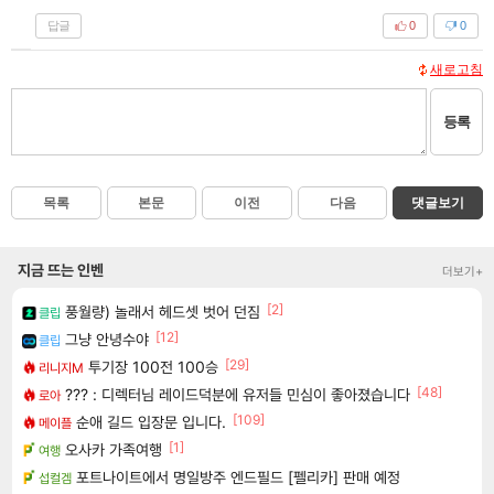
답글
0
0
새로고침
등록
목록
본문
이전
다음
댓글보기
지금 뜨는 인벤
더보기+
[2]
풍월량) 놀래서 헤드셋 벗어 던짐
클립
[12]
그냥 안녕수야
클립
[29]
투기장 100전 100승
리니지M
[48]
??? : 디렉터님 레이드덕분에 유저들 민심이 좋아졌습니다
로아
[109]
순애 길드 입장문 입니다.
메이플
[1]
오사카 가족여행
여행
포트나이트에서 명일방주 엔드필드 [펠리카] 판매 예정
섭컬겜