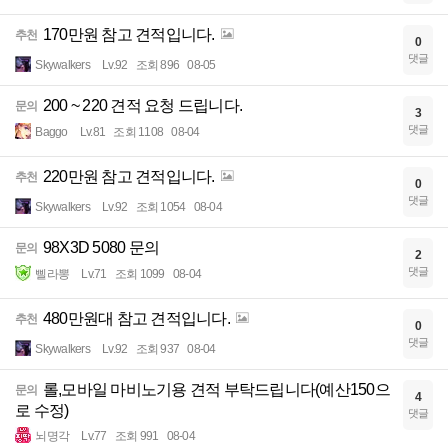
170만원 참고 견적입니다.
추천
0
댓글
Skywalkers
Lv.92
조회 896
08-05
200 ~ 220 견적 요청 드립니다.
문의
3
댓글
Baggo
Lv.81
조회 1108
08-04
220만원 참고 견적입니다.
추천
0
댓글
Skywalkers
Lv.92
조회 1054
08-04
98X3D 5080 문의
문의
2
댓글
삘라뽕
Lv.71
조회 1099
08-04
480만원대 참고 견적입니다.
추천
0
댓글
Skywalkers
Lv.92
조회 937
08-04
롤,모바일 마비노기용 견적 부탁드립니다(예산150으
문의
4
로 수정)
댓글
뇌명각
Lv.77
조회 991
08-04