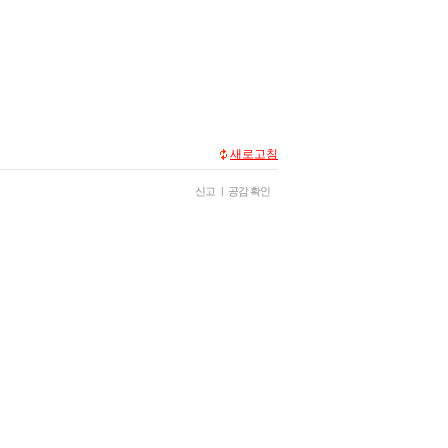
새로고침
신고
|
공감 확인