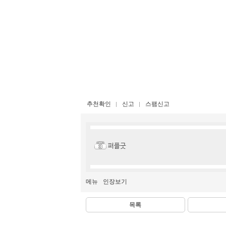
추천확인
신고
스팸신고
퍼플굿
메뉴
인장보기
목록