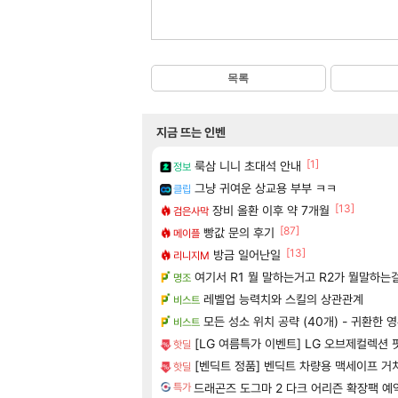
목록
지금 뜨는 인벤
[1]
룩삼 니니 초대석 안내
정보
그냥 귀여운 상교용 부부 ㅋㅋ
클립
[13]
장비 올환 이후 약 7개월
검은사막
[87]
빵값 문의 후기
메이플
[13]
방금 일어난일
리니지M
여기서 R1 뭘 말하는거고 R2가 뭘말하는
명조
레벨업 능력치와 스킬의 상관관계
비스트
모든 성소 위치 공략 (40개) - 귀환한 
비스트
[LG 여름특가 이벤트] LG 오브제컬렉션 
핫딜
[벤딕트 정품] 벤딕트 차량용 맥세이프 거
핫딜
드래곤즈 도그마 2 다크 어리즌 확장팩 예약구매 
특가