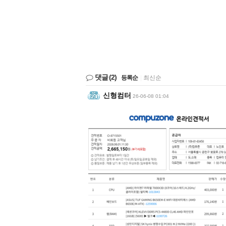
댓글
(2)
등록순
|
최신순
신형컴터
26-06-08 01:04