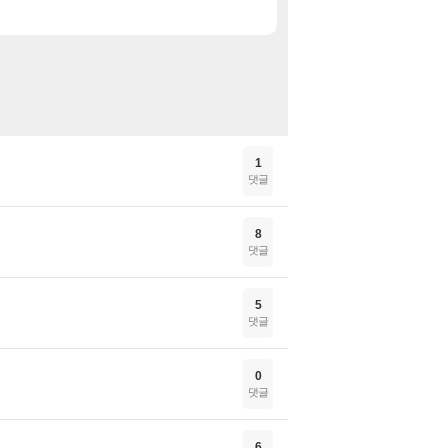
드래곤소드 어웨이크닝 
특가
1
댓글
8
댓글
5
댓글
0
댓글
6