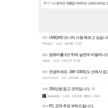
나 혼자만 레벨업 어라이즈 오버드라이브 Solo 
특가
UWQHD 모니터 사용 해보고 싶습
문의
뚜껑닫어
Lv.21
조회 80
11:50
컴퓨터를 2년 뒤에 살껀데 비쌀려나요.
일반
Sisoso
Lv.15
조회 279
01:30
안녕하세요. 180~230정도 선에서 
문의
아프리카리퍼
Lv.8
조회 640
11:29
250만원 참고 견적입니다.
추천
Skywalkers
Lv.92
조회 229
추천 1
23:49
PC 견적 추천 부탁드립니다.
문의