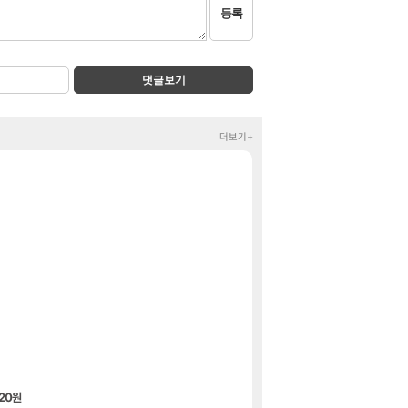
등록
댓글보기
더보기+
2026 치지직 이
정보
주식 UFC라는 우
클립
신호등 2인 40
메이플
벨가르딘 맛본 시점
로아
[2]
페이즈 감상평
LoL
[무한대] 출시일,
섭컬겜
프롤로그 테스트를
리밋제로
아키츠 아키나 
아스오라
[LG 여름특가 이벤
핫딜
29%할인!벨킨 Qi
핫딜
420원
옥토패스 트래블러 II 
특가