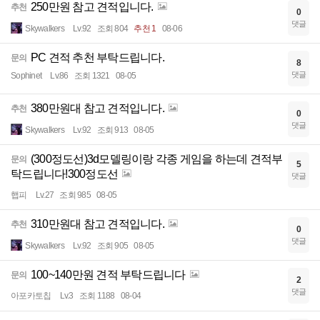
250만원 참고 견적입니다.
추천
0
댓글
Skywalkers
Lv.92
조회 804
추천 1
08-06
PC 견적 추천 부탁드립니다.
문의
8
댓글
Sophinet
Lv.86
조회 1321
08-05
380만원대 참고 견적입니다.
추천
0
댓글
Skywalkers
Lv.92
조회 913
08-05
(300정도선)3d모델링이랑 각종 게임을 하는데 견적부
문의
5
탁드립니다!300정도선
댓글
햅피
Lv.27
조회 985
08-05
310만원대 참고 견적입니다.
추천
0
댓글
Skywalkers
Lv.92
조회 905
08-05
100~140만원 견적 부탁드립니다
문의
2
댓글
아포카토칩
Lv.3
조회 1188
08-04