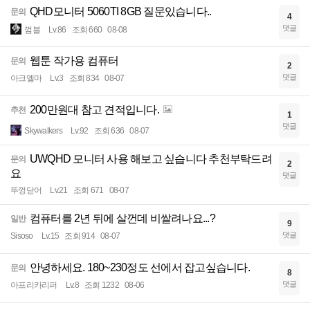
QHD모니터 5060TI 8GB 질문있습니다..
문의
4
댓글
껌블
Lv.86
조회 660
08-08
웹툰 작가용 컴퓨터
문의
2
댓글
아크엘마
Lv.3
조회 834
08-07
200만원대 참고 견적입니다.
추천
1
댓글
Skywalkers
Lv.92
조회 636
08-07
UWQHD 모니터 사용 해보고 싶습니다 추천부탁드려
문의
2
요
댓글
뚜껑닫어
Lv.21
조회 671
08-07
컴퓨터를 2년 뒤에 살껀데 비쌀려나요...?
일반
9
댓글
Sisoso
Lv.15
조회 914
08-07
안녕하세요. 180~230정도 선에서 잡고싶습니다.
문의
8
댓글
아프리카리퍼
Lv.8
조회 1232
08-06