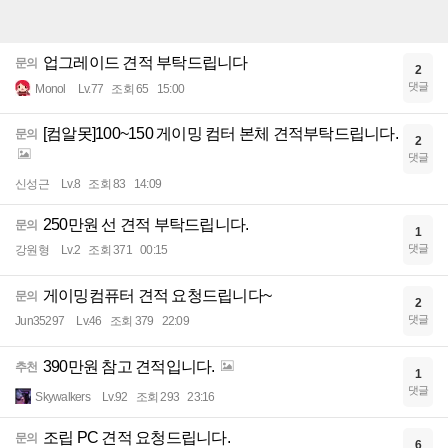
업그레이드 견적 부탁드립니다
문의
2
댓글
Monol
Lv.77
조회 65
15:00
[컴알못]100~150 게이밍 컴터 본체 견적부탁드립니다.
문의
2
댓글
신성근
Lv.8
조회 83
14:09
250만원 선 견적 부탁드립니다.
문의
1
댓글
강원형
Lv.2
조회 371
00:15
게이밍컴퓨터 견적 요청드립니다~
문의
2
댓글
Jun35297
Lv.46
조회 379
22:09
390만원 참고 견적입니다.
추천
1
댓글
Skywalkers
Lv.92
조회 293
23:16
조립 PC 견적 요청드립니다.
문의
6