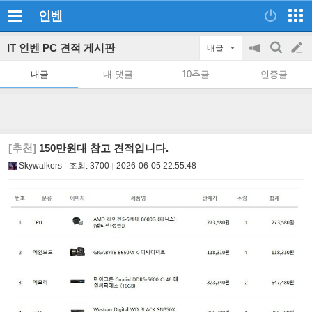
인벤
IT 인벤 PC 견적 게시판
내글
공
검
글
지
색
내글
내 댓글
10추글
인증글
on/off
쓰
기
[추천]
150만원대 참고 견적입니다.
Skywalkers
조회:
3700
2026-06-05 22:55:48