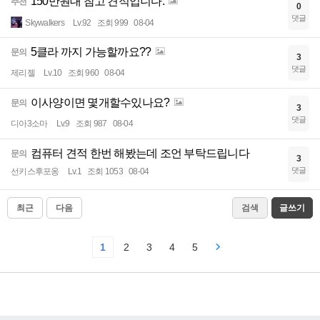
150만원대 참고 견적입니다.
추천
0
댓글
Skywalkers
Lv.92
조회 999
08-04
5클라 까지 가능할까요??
문의
3
댓글
제리젤
Lv.10
조회 960
08-04
이사양이면 몇개할수있나요?
문의
3
댓글
디아3소마
Lv.9
조회 987
08-04
컴퓨터 견적 한번 해봤는데 조언 부탁드립니다
문의
3
댓글
선키스후포옹
Lv.1
조회 1053
08-04
최근
다음
검색
글쓰기
1
2
3
4
5