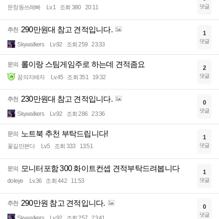
댓글
문창동쓰레빠
Lv.1
조회 380
20:11
290만원대 참고 견적입니다.
추천
1
댓글
Skywalkers
Lv.92
조회 259
23:33
롤이랑 스팀게임주로 하는데 견적좀요
문의
2
댓글
꿈의지배자
Lv.45
조회 351
19:32
230만원대 참고 견적입니다.
추천
0
댓글
Skywalkers
Lv.92
조회 286
23:36
노트북 추천 부탁드립니다!
문의
1
댓글
꽃길만본다
Lv.5
조회 333
13:51
모니터포함 300 화이트컨셉 견적부탁드려봅니다
문의
1
댓글
doleye
Lv.36
조회 442
11:53
290만원 참고 견적입니다.
추천
0
댓글
Skywalkers
Lv.92
조회 257
23:41