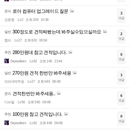
로아 컴퓨터 업그레이드 질문
문의
3
댓글
강원형
Lv.2
조회 339
10:38
300정도로 견적짜봤는데 봐주실수있으실까요
일반
2
댓글
햅피
Lv.27
조회 630
00:04
280만원대 참고 견적입니다.
추천
0
댓글
Skywalkers
Lv.92
조회 246
23:44
270만원 견적 한번만 봐주세용
일반
3
댓글
피파대박주셈
Lv.27
조회 540
08-08
견적한번만 봐주세용..
문의
6
댓글
디브릴
Lv.56
조회 590
08-08
100만원 참고 견적입니다.
추천
0
댓글
Skywalkers
Lv.92
조회 448
08-08