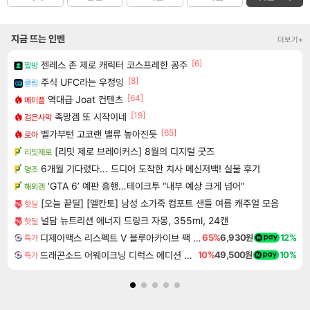
지금 뜨는 인벤
더보기+
[6]
젠레스 존 제로 캐릭터 코스프레한 꽁주
짤방
[8]
주식 UFC라는 우정잉
클립
[64]
역대급 Joat 컨텐츠
메이플
[19]
족망겜 또 시작이네
검은사막
[65]
벨가부턴 고코랜 밸류 높아진듯
로아
[리밋 제로 브레이커스] 8월의 디지털 굿즈
리밋제로
6개월 기다렸다… 드디어 도착한 치사 메신저백! 실물 후기
명조
‘GTA 6’ 예판 흥행…테이크투 “내부 예상 크게 넘어”
해외겜
[오늘 끝딜] [엘칸토] 남성 소가죽 컴포트 샌들 여름 캐주얼 모음
핫딜
널담 뉴트리션 에너지 드링크 자몽, 355ml, 24캔
핫딜
디제이맥스 리스펙트 V 블루아카이브 팩 DJMAX RESPECT V Blue Archive Pack DLC
65%
6,930원
12%
특가
드래곤소드 어웨이크닝 디럭스 에디션 DragonSword Awakening Deluxe Edition
10%
49,500원
10%
특가