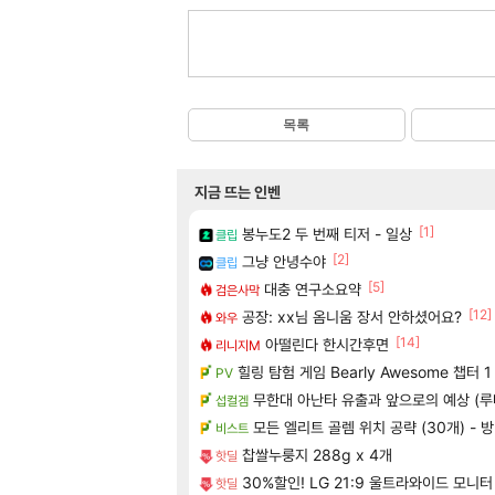
목록
지금 뜨는 인벤
[1]
봉누도2 두 번째 티저 - 일상
클립
[2]
그냥 안녕수야
클립
[5]
대충 연구소요약
검은사막
[12]
공장: xx님 옴니움 장서 안하셨어요?
와우
[14]
아떨린다 한시간후면
리니지M
힐링 탐험 게임 Bearly Awesome 챕터 
PV
무한대 아난타 유출과 앞으로의 예상 (루
섭컬겜
모든 엘리트 골렘 위치 공략 (30개) - 
비스트
찹쌀누룽지 288g x 4개
핫딜
30%할인! LG 21:9 울트라와이드 모니터
핫딜