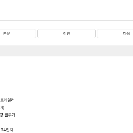
본문
이전
다음
1 트레일러
머)
방랑 결투가
 34인치