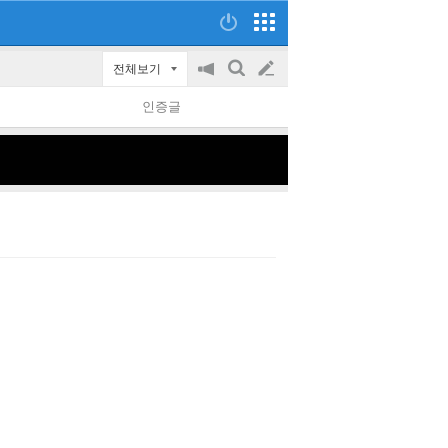
전체보기
공
검
글
지
색
인증글
on/off
쓰
기