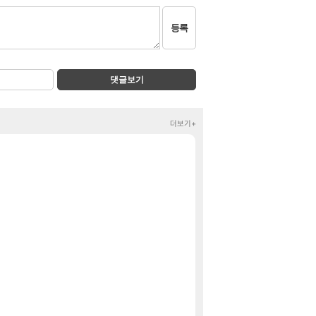
등록
댓글보기
더보기+
2026 치지직 이
정보
주식 UFC라는 우
클립
아니 뭔 샤타 안
메이플
메이플 역사상 최
메이플
재학이형도 결국.
로아
60프레임 나오
레퀴엠
중국 CXMT, 
해외겜
아반테 2.0 자연흡
차벤
비비고 사골곰탕 30
핫딜
연세우유 프로틴 19
핫딜