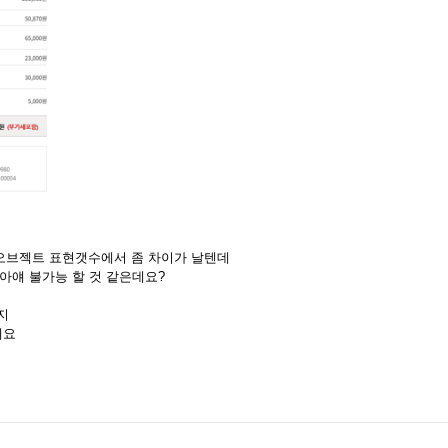
 오브젝트 표현갯수에서 좀 차이가 날텐데
i은 아얘 불가능 할 것 같은데요?
지
네요