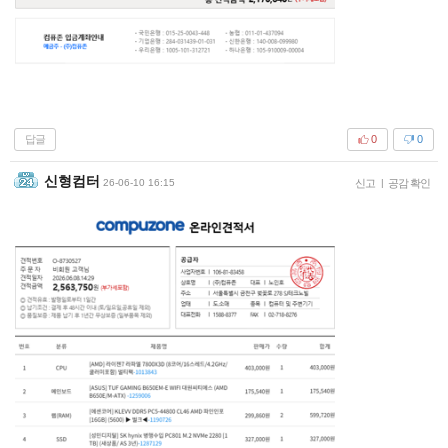
답글
0
0
신형컴터
26-06-10 16:15
신고
|
공감 확인