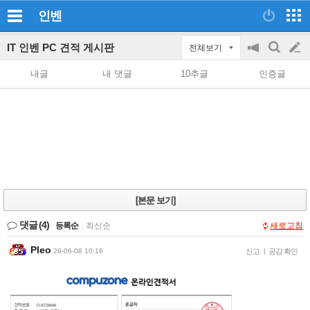
인벤
IT 인벤 PC 견적 게시판
전체보기
공
검
글
지
색
내글
내 댓글
10추글
인증글
on/off
쓰
기
[본문 보기]
댓글
(4)
등록순
|
최신순
새로고침
Pleo
26-06-08 10:16
신고
|
공감 확인