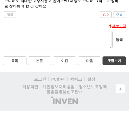
모니터도 최대한 고주사율 지원에 FHD 해상도 모니터 그리고 가성비
로 찾아봐야 할 것 같아요
답글
0
0
새로고침
등록
목록
본문
이전
다음
댓글보기
로그인
PC화면
퀵링크
설정
청소년보호정책
이용약관
개인정보처리방침
▲
불법촬영물신고안내
(주)
인
벤