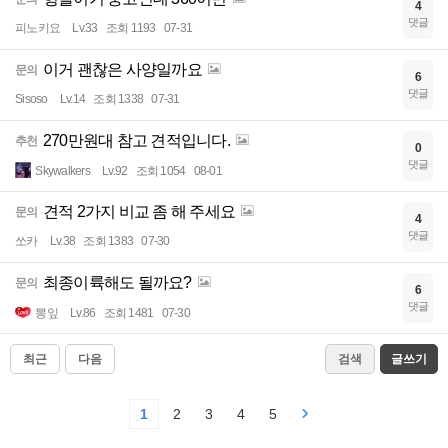
4
댓글
피노키요
Lv.33
조회 1193
07-31
이거 괜찮은 사양일까요
문의
6
댓글
Sisoso
Lv.14
조회 1338
07-31
270만원대 참고 견적입니다.
추천
0
댓글
Skywalkers
Lv.92
조회 1054
08-01
견적 2가지 비교 좀 해 주세요
문의
4
댓글
쏘카
Lv.38
조회 1383
07-30
최종이륙해도 될까요?
문의
6
댓글
뽕잎
Lv.86
조회 1481
07-30
최근
다음
검색
글쓰기
1
2
3
4
5