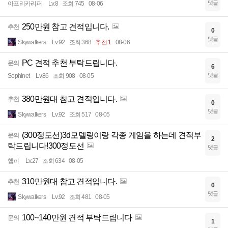
댓글
아프리카리퍼
Lv.8
조회 745
08-06
250만원 참고 견적입니다.
추천
0
댓글
Skywalkers
Lv.92
조회 368
추천 1
08-06
PC 견적 추천 부탁드립니다.
문의
6
댓글
Sophinet
Lv.86
조회 908
08-05
380만원대 참고 견적입니다.
추천
0
댓글
Skywalkers
Lv.92
조회 517
08-05
(300정도선)3d모델링이랑 각종 게임을 하는데 견적부
문의
2
탁드립니다!300정도선
댓글
햅피
Lv.27
조회 634
08-05
310만원대 참고 견적입니다.
추천
0
댓글
Skywalkers
Lv.92
조회 481
08-05
100~140만원 견적 부탁드립니다
문의
1