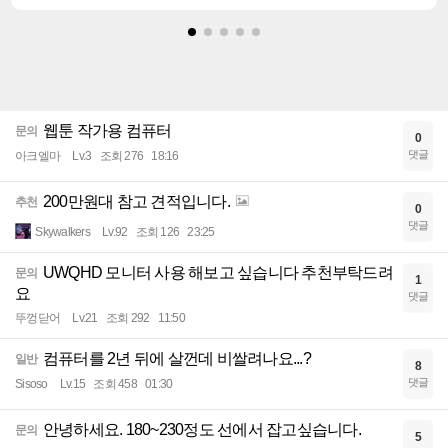
웹툰 작가용 컴퓨터
문의
0
댓글
아크엘마
Lv.3
조회 276
18:16
200만원대 참고 견적입니다.
추천
0
댓글
Skywalkers
Lv.92
조회 126
23:25
UWQHD 모니터 사용 해보고 싶습니다 추천부탁드려
문의
1
요
댓글
뚜껑닫어
Lv.21
조회 292
11:50
컴퓨터를 2년 뒤에 살껀데 비쌀려나요...?
일반
8
댓글
Sisoso
Lv.15
조회 458
01:30
안녕하세요. 180~230정도 선에서 잡고싶습니다.
문의
5