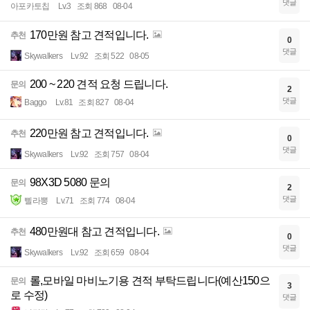
댓글
아포카토칩
Lv.3
조회 868
08-04
170만원 참고 견적입니다.
추천
0
댓글
Skywalkers
Lv.92
조회 522
08-05
200 ~ 220 견적 요청 드립니다.
문의
2
댓글
Baggo
Lv.81
조회 827
08-04
220만원 참고 견적입니다.
추천
0
댓글
Skywalkers
Lv.92
조회 757
08-04
98X3D 5080 문의
문의
2
댓글
삘라뽕
Lv.71
조회 774
08-04
480만원대 참고 견적입니다.
추천
0
댓글
Skywalkers
Lv.92
조회 659
08-04
롤,모바일 마비노기용 견적 부탁드립니다(예산150으
문의
3
로 수정)
댓글