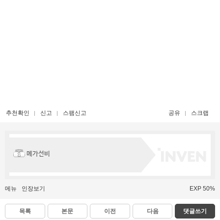
추천확인
신고
스팸신고
공유
스크랩
메가선비
메뉴
인장보기
EXP 50%
목록
본문
이전
다음
댓글쓰기