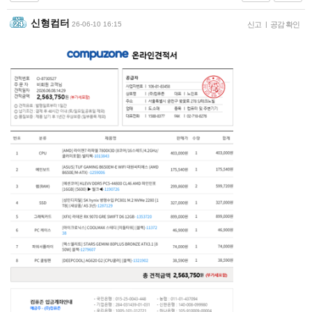
신형컴터
26-06-10 16:15
신고
|
공감 확인