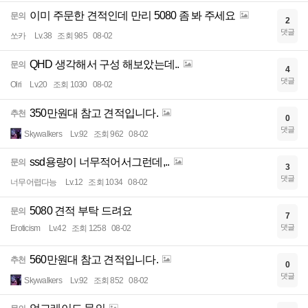
이미 주문한 견적인데 만리 5080 좀 봐 주세요
문의
2
댓글
쏘카
Lv.38
조회 985
08-02
QHD 생각해서 구성 해보았는데..
문의
4
댓글
Olri
Lv.20
조회 1030
08-02
350만원대 참고 견적입니다.
추천
0
댓글
Skywalkers
Lv.92
조회 962
08-02
ssd용량이 너무적어서그런데,..
문의
3
댓글
너무어렵다능
Lv.12
조회 1034
08-02
5080 견적 부탁 드려요
문의
7
댓글
Eroticism
Lv.42
조회 1258
08-02
560만원대 참고 견적입니다.
추천
0
댓글
Skywalkers
Lv.92
조회 852
08-02