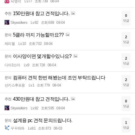
뇌명각
Lv.77
조회 739
08-04
150만원대 참고 견적입니다.
추천
0
댓글
Skywalkers
Lv.92
조회 689
08-04
5클라 까지 가능할까요??
문의
2
댓글
제리젤
Lv.10
조회 702
08-04
이사양이면 몇개할수있나요?
문의
2
댓글
디아3소마
Lv.9
조회 728
08-04
컴퓨터 견적 한번 해봤는데 조언 부탁드립니다
문의
2
댓글
선키스후포옹
Lv.1
조회 779
08-04
430만원대 참고 견적입니다.
추천
0
댓글
Skywalkers
Lv.92
조회 595
08-04
설계용 pc 견적 문의드립니다.
문의
1
댓글
꾸꾸꽈꽈
Lv.81
조회 873
08-03