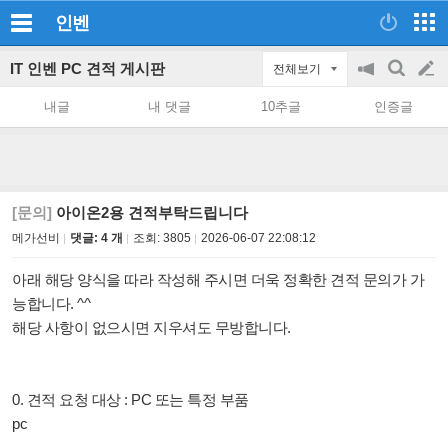
인벤
IT 인벤 PC 견적 게시판
전체보기
공
검
글
지
색
내글
내 댓글
10추글
인증글
on/off
쓰
기
[문의]
아이온2용 견적부탁드립니다
메가선비
댓글: 4 개
조회:
3805
2026-06-07 22:08:12
아래 해당 양식을 따라 작성해 주시면 더욱 정확한 견적 문의가 가
능합니다. ^^
해당 사항이 없으시면 지우셔도 무방합니다.
0. 견적 요청 대상 : PC 또는 특정 부품
pc