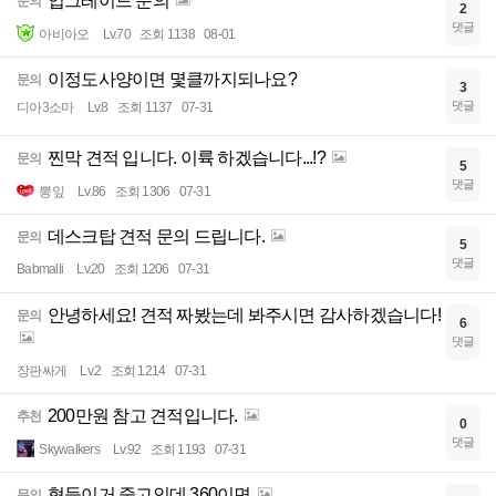
업그레이드 문의
문의
2
댓글
아비아오
Lv.70
조회 1138
08-01
이정도사양이면 몇클까지되나요?
문의
3
댓글
디아3소마
Lv.8
조회 1137
07-31
찐막 견적 입니다. 이륙 하겠습니다...!?
문의
5
댓글
뽕잎
Lv.86
조회 1306
07-31
데스크탑 견적 문의 드립니다.
문의
5
댓글
Babmalli
Lv.20
조회 1206
07-31
안녕하세요! 견적 짜봤는데 봐주시면 감사하겠습니다!
문의
6
댓글
장판싸게
Lv.2
조회 1214
07-31
200만원 참고 견적입니다.
추천
0
댓글
Skywalkers
Lv.92
조회 1193
07-31
형들이거 중고인데 360이면
문의