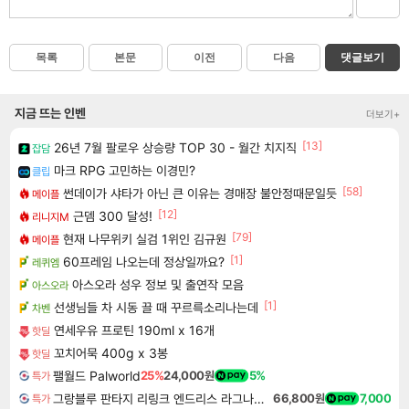
목록
본문
이전
다음
댓글보기
지금 뜨는 인벤
더보기+
[13]
26년 7월 팔로우 상승량 TOP 30 - 월간 치지직
잡담
마크 RPG 고민하는 이경민?
클립
[58]
썬데이가 샤타가 아닌 큰 이유는 경매장 불안정때문일듯
메이플
[12]
근뎀 300 달성!
리니지M
[79]
현재 나무위키 실검 1위인 김규원
메이플
[1]
60프레임 나오는데 정상일까요?
레퀴엠
아스오라 성우 정보 및 출연작 모음
아스오라
[1]
선생님들 차 시동 끌 때 꾸르륵소리나는데
차벤
연세우유 프로틴 190ml x 16개
핫딜
꼬치어묵 400g x 3봉
핫딜
팰월드 Palworld
25%
24,000원
5%
특가
그랑블루 판타지 리링크 엔드리스 라그나로크 Granblue Fantasy Relink Endless Ragnarok
66,800원
7,000
특가