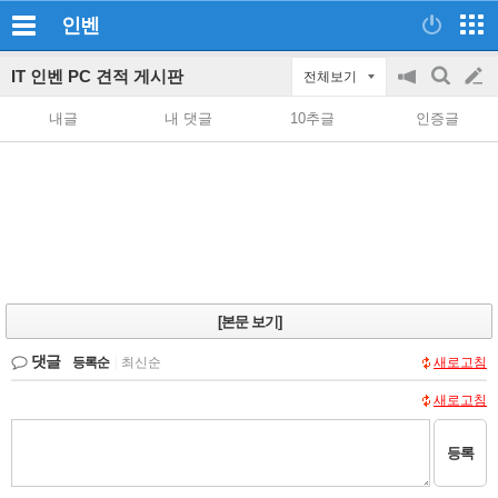
인벤
IT 인벤 PC 견적 게시판
전체보기
공
검
글
지
색
내글
내 댓글
10추글
인증글
on/off
쓰
기
[본문 보기]
댓글
등록순
|
최신순
새로고침
새로고침
등록